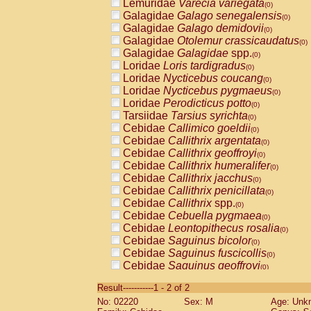
Lemuridae
Varecia variegata
(0)
Galagidae
Galago senegalensis
(0)
Galagidae
Galago demidovii
(0)
Galagidae
Otolemur crassicaudatus
(0)
Galagidae
Galagidae
spp.
(0)
Loridae
Loris tardigradus
(0)
Loridae
Nycticebus coucang
(0)
Loridae
Nycticebus pygmaeus
(0)
Loridae
Perodicticus potto
(0)
Tarsiidae
Tarsius syrichta
(0)
Cebidae
Callimico goeldii
(0)
Cebidae
Callithrix argentata
(0)
Cebidae
Callithrix geoffroyi
(0)
Cebidae
Callithrix humeralifer
(0)
Cebidae
Callithrix jacchus
(0)
Cebidae
Callithrix penicillata
(0)
Cebidae
Callithrix
spp.
(0)
Cebidae
Cebuella pygmaea
(0)
Cebidae
Leontopithecus rosalia
(0)
Cebidae
Saguinus bicolor
(0)
Cebidae
Saguinus fuscicollis
(0)
Cebidae
Saguinus geoffroyi
(0)
Cebidae
Saguinus imperator
(0)
Result-----------1 - 2 of 2
Cebidae
Saguinus labiatus
(0)
No: 02220
Sex: M
Age: Unk
Cebidae
Saguinus leucopus
(0)