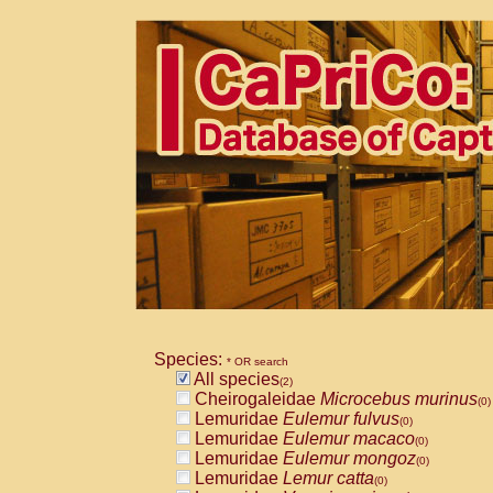
Species:
* OR search
All species
(2)
Cheirogaleidae
Microcebus murinus
(0)
Lemuridae
Eulemur fulvus
(0)
Lemuridae
Eulemur macaco
(0)
Lemuridae
Eulemur mongoz
(0)
Lemuridae
Lemur catta
(0)