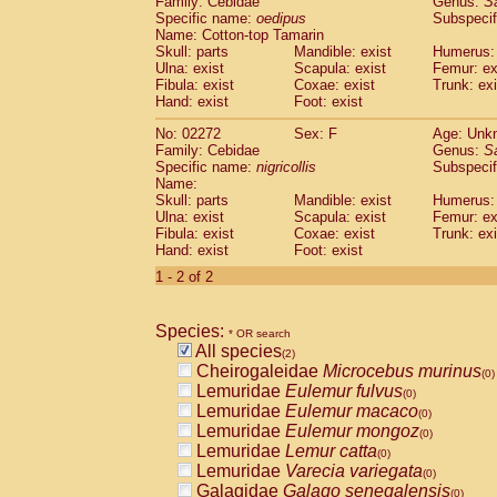
Family: Cebidae
Genus:
S
Cebidae
Saguinus midas
(0)
Specific name:
oedipus
Subspecif
Cebidae
Saguinus mystax
(0)
Name: Cotton-top Tamarin
Cebidae
Saguinus nigricollis
Skull: parts
Mandible: exist
(1)
Humerus: 
Cebidae
Saguinus oedipus
Ulna: exist
Scapula: exist
Femur: ex
(1)
Fibula: exist
Coxae: exist
Trunk: exi
Cebidae
Saguinus weddelli
(0)
Hand: exist
Foot: exist
Cebidae
Saguinus
spp.
(0)
Cebidae
Aotus trivirgatus
(0)
No: 02272
Sex: F
Age: Unk
Cebidae
Cebus albifrons
Family: Cebidae
Genus:
S
(0)
Cebidae
Cebus apella
Specific name:
nigricollis
Subspecif
(0)
Name:
Cebidae
Cebus capucinus
(0)
Skull: parts
Mandible: exist
Humerus: 
Cebidae
Cebus nigrivittatus
(0)
Ulna: exist
Scapula: exist
Femur: ex
Cebidae
Cebus
spp.
(0)
Fibula: exist
Coxae: exist
Trunk: exi
Cebidae
Saimiri boliviensis
Hand: exist
Foot: exist
(0)
Cebidae
Saimiri sciureus
(0)
1 - 2 of 2
Atelidae
Alouatta caraya
(0)
Atelidae
Alouatta fusca
(0)
Atelidae
Alouatta seniculus
Species:
(0)
* OR search
Atelidae
Alouatta
spp.
All species
(0)
(2)
Atelidae
Ateles belzebuth
Cheirogaleidae
Microcebus murinus
(0)
(0)
Atelidae
Ateles geoffroyi
Lemuridae
Eulemur fulvus
(0)
(0)
Atelidae
Ateles paniscus
Lemuridae
Eulemur macaco
(0)
(0)
Atelidae
Ateles
spp.
Lemuridae
Eulemur mongoz
(0)
(0)
Atelidae
Lagothrix lagothricha
Lemuridae
Lemur catta
(0)
(0)
Atelidae
Lagothrix lagothricha cana
Lemuridae
Varecia variegata
(0)
(0)
Pitheciidae
Cacajao calvus rubicundu
Galagidae
Galago senegalensis
(0)