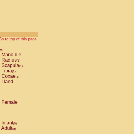
Go to top of this page.
ch
Mandible
Radius
(1)
Scapula
(1)
Tibia
(1)
Coxae
(1)
Hand
Female
Infant
(0)
Adult
(0)