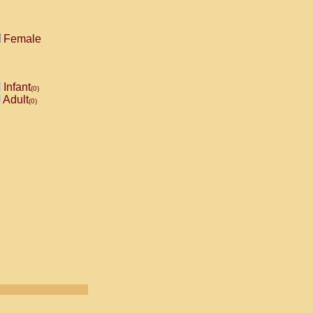
Female
Infant
(0)
Adult
(0)