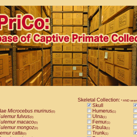
Skeletal Collection:
* AND sear
Skull
dae
Microcebus murinus
Humerus
(0)
(1)
ulemur fulvus
Ulna
(0)
(1)
ulemur macaco
Femur
(0)
(1)
ulemur mongoz
Fibula
(0)
(1)
emur catta
Trunk
(0)
(1)