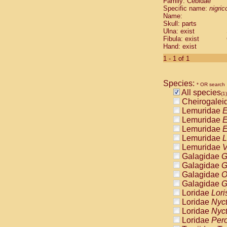
Family: Cebidae
Cebidae
Sa
Specific name:
nigrico
Cebidae
Sa
Name:
Cebidae
Sag
Skull: parts
Cebidae
Sa
Ulna: exist
Fibula: exist
Cebidae
Sag
Hand: exist
Cebidae
Sa
Cebidae
Aot
1 - 1 of 1
Cebidae
Ceb
Cebidae
Ceb
Species:
Cebidae
Ce
* OR search
All species
Cebidae
Ceb
(1)
Cheirogalei
Cebidae
Ce
Lemuridae
E
Cebidae
Sai
Lemuridae
E
Cebidae
Sai
Lemuridae
E
Atelidae
Alo
Lemuridae
L
Atelidae
Alo
Lemuridae
V
Atelidae
Alo
Galagidae
G
Atelidae
Alo
Galagidae
G
Atelidae
Ate
Galagidae
O
Atelidae
Ate
Galagidae
G
Atelidae
Ate
Loridae
Lori
Atelidae
Ate
Loridae
Nyc
Atelidae
Lag
Loridae
Nyc
Atelidae
Lag
Loridae
Pero
Pitheciidae