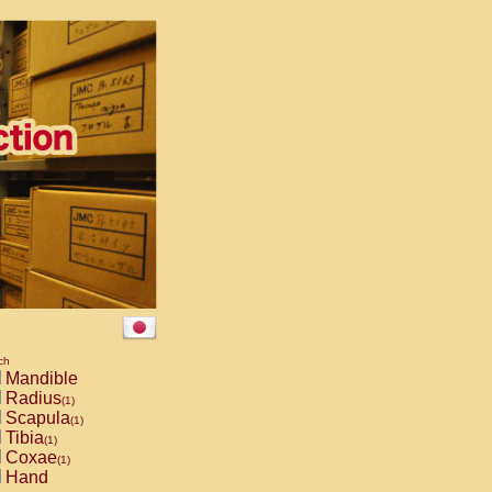
ch
Mandible
Radius
(1)
Scapula
(1)
Tibia
(1)
Coxae
(1)
Hand