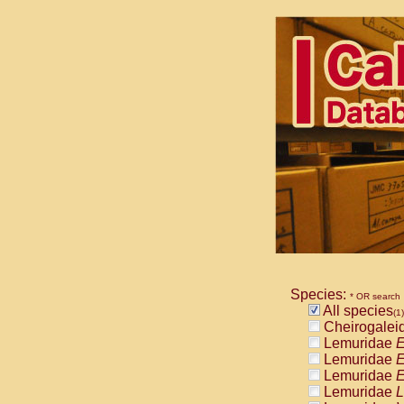
Species:
* OR search
All species
(1)
Cheirogalei
Lemuridae
E
Lemuridae
E
Lemuridae
E
Lemuridae
L