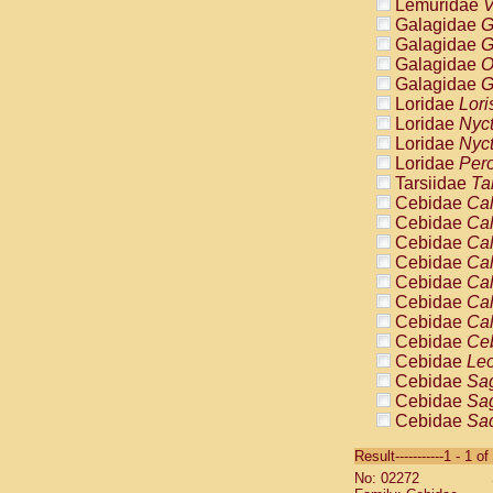
Lemuridae
V
Galagidae
G
Galagidae
G
Galagidae
O
Galagidae
G
Loridae
Lori
Loridae
Nyc
Loridae
Nyc
Loridae
Pero
Tarsiidae
Ta
Cebidae
Cal
Cebidae
Cal
Cebidae
Cal
Cebidae
Cal
Cebidae
Cal
Cebidae
Cal
Cebidae
Cal
Cebidae
Ce
Cebidae
Leo
Cebidae
Sag
Cebidae
Sag
Cebidae
Sag
Cebidae
Sag
Result-----------1 - 1 of
Cebidae
Sag
No: 02272
Cebidae
Sa