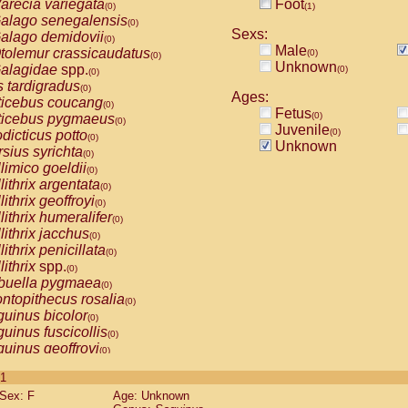
arecia variegata
Foot
(0)
(1)
alago senegalensis
(0)
Sexs:
alago demidovii
(0)
Male
tolemur crassicaudatus
(0)
(0)
Unknown
alagidae
spp.
(0)
(0)
s tardigradus
(0)
Ages:
ticebus coucang
(0)
Fetus
(0)
ticebus pygmaeus
(0)
Juvenile
(0)
dicticus potto
(0)
Unknown
rsius syrichta
(0)
limico goeldii
(0)
lithrix argentata
(0)
lithrix geoffroyi
(0)
lithrix humeralifer
(0)
lithrix jacchus
(0)
lithrix penicillata
(0)
lithrix
spp.
(0)
buella pygmaea
(0)
ntopithecus rosalia
(0)
uinus bicolor
(0)
uinus fuscicollis
(0)
uinus geoffroyi
(0)
uinus imperator
(0)
 1
uinus labiatus
(0)
Sex: F
Age: Unknown
guinus leucopus
(0)