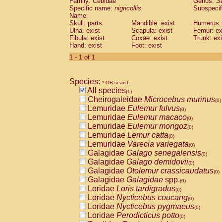
Family: Cebidae
Genus:
S
Cebidae
Saguinus midas
(0)
Specific name:
nigricollis
Subspecif
Cebidae
Saguinus mystax
(0)
Name:
Cebidae
Saguinus nigricollis
Skull: parts
Mandible: exist
(1)
Humerus: 
Cebidae
Saguinus oedipus
Ulna: exist
Scapula: exist
Femur: ex
(0)
Fibula: exist
Coxae: exist
Trunk: exi
Cebidae
Saguinus weddelli
(0)
Hand: exist
Foot: exist
Cebidae
Saguinus
spp.
(0)
Cebidae
Aotus trivirgatus
1 - 1 of 1
(0)
Cebidae
Cebus albifrons
(0)
Cebidae
Cebus apella
(0)
Species:
Cebidae
Cebus capucinus
* OR search
(0)
All species
Cebidae
Cebus nigrivittatus
(1)
(0)
Cheirogaleidae
Microcebus murinus
Cebidae
Cebus
spp.
(0)
(0)
Lemuridae
Eulemur fulvus
Cebidae
Saimiri boliviensis
(0)
(0)
Lemuridae
Eulemur macaco
Cebidae
Saimiri sciureus
(0)
(0)
Lemuridae
Eulemur mongoz
Atelidae
Alouatta caraya
(0)
(0)
Lemuridae
Lemur catta
Atelidae
Alouatta fusca
(0)
(0)
Lemuridae
Varecia variegata
Atelidae
Alouatta seniculus
(0)
(0)
Galagidae
Galago senegalensis
Atelidae
Alouatta
spp.
(0)
(0)
Galagidae
Galago demidovii
Atelidae
Ateles belzebuth
(0)
(0)
Galagidae
Otolemur crassicaudatus
Atelidae
Ateles geoffroyi
(0)
(0)
Galagidae
Galagidae
spp.
Atelidae
Ateles paniscus
(0)
(0)
Loridae
Loris tardigradus
Atelidae
Ateles
spp.
(0)
(0)
Loridae
Nycticebus coucang
Atelidae
Lagothrix lagothricha
(0)
(0)
Loridae
Nycticebus pygmaeus
Atelidae
Lagothrix lagothricha cana
(0)
(0)
Loridae
Perodicticus potto
Pitheciidae
Cacajao calvus rubicundu
(0)