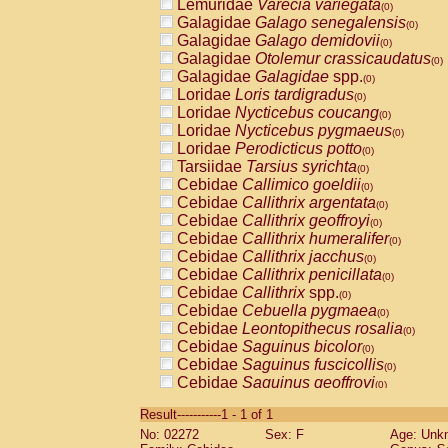
Lemuridae
Varecia variegata
(0)
Galagidae
Galago senegalensis
(0)
Galagidae
Galago demidovii
(0)
Galagidae
Otolemur crassicaudatus
(0)
Galagidae
Galagidae
spp.
(0)
Loridae
Loris tardigradus
(0)
Loridae
Nycticebus coucang
(0)
Loridae
Nycticebus pygmaeus
(0)
Loridae
Perodicticus potto
(0)
Tarsiidae
Tarsius syrichta
(0)
Cebidae
Callimico goeldii
(0)
Cebidae
Callithrix argentata
(0)
Cebidae
Callithrix geoffroyi
(0)
Cebidae
Callithrix humeralifer
(0)
Cebidae
Callithrix jacchus
(0)
Cebidae
Callithrix penicillata
(0)
Cebidae
Callithrix
spp.
(0)
Cebidae
Cebuella pygmaea
(0)
Cebidae
Leontopithecus rosalia
(0)
Cebidae
Saguinus bicolor
(0)
Cebidae
Saguinus fuscicollis
(0)
Cebidae
Saguinus geoffroyi
(0)
Cebidae
Saguinus imperator
(0)
Result-----------1 - 1 of 1
Cebidae
Saguinus labiatus
(0)
No: 02272
Sex: F
Age: Unk
Cebidae
Saguinus leucopus
(0)