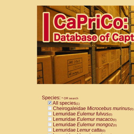
Species:
* OR search
All species
(1)
Cheirogaleidae
Microcebus murinus
(0)
Lemuridae
Eulemur fulvus
(0)
Lemuridae
Eulemur macaco
(0)
Lemuridae
Eulemur mongoz
(0)
Lemuridae
Lemur catta
(0)