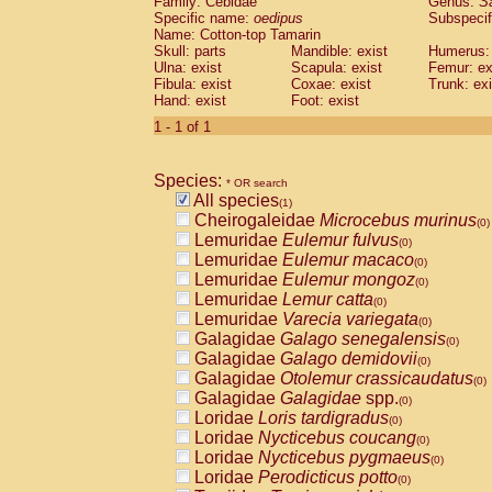
Family: Cebidae
Genus:
S
Cebidae
Saguinus midas
(0)
Specific name:
oedipus
Subspecif
Cebidae
Saguinus mystax
(0)
Name: Cotton-top Tamarin
Cebidae
Saguinus nigricollis
Skull: parts
Mandible: exist
(0)
Humerus: 
Cebidae
Saguinus oedipus
Ulna: exist
Scapula: exist
Femur: ex
(1)
Fibula: exist
Coxae: exist
Trunk: exi
Cebidae
Saguinus weddelli
(0)
Hand: exist
Foot: exist
Cebidae
Saguinus
spp.
(0)
Cebidae
Aotus trivirgatus
1 - 1 of 1
(0)
Cebidae
Cebus albifrons
(0)
Cebidae
Cebus apella
(0)
Species:
Cebidae
Cebus capucinus
* OR search
(0)
All species
Cebidae
Cebus nigrivittatus
(1)
(0)
Cheirogaleidae
Microcebus murinus
Cebidae
Cebus
spp.
(0)
(0)
Lemuridae
Eulemur fulvus
Cebidae
Saimiri boliviensis
(0)
(0)
Lemuridae
Eulemur macaco
Cebidae
Saimiri sciureus
(0)
(0)
Lemuridae
Eulemur mongoz
Atelidae
Alouatta caraya
(0)
(0)
Lemuridae
Lemur catta
Atelidae
Alouatta fusca
(0)
(0)
Lemuridae
Varecia variegata
Atelidae
Alouatta seniculus
(0)
(0)
Galagidae
Galago senegalensis
Atelidae
Alouatta
spp.
(0)
(0)
Galagidae
Galago demidovii
Atelidae
Ateles belzebuth
(0)
(0)
Galagidae
Otolemur crassicaudatus
Atelidae
Ateles geoffroyi
(0)
(0)
Galagidae
Galagidae
spp.
Atelidae
Ateles paniscus
(0)
(0)
Loridae
Loris tardigradus
Atelidae
Ateles
spp.
(0)
(0)
Loridae
Nycticebus coucang
Atelidae
Lagothrix lagothricha
(0)
(0)
Loridae
Nycticebus pygmaeus
Atelidae
Lagothrix lagothricha cana
(0)
(0)
Loridae
Perodicticus potto
Pitheciidae
Cacajao calvus rubicundu
(0)