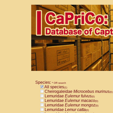
Species:
* OR search
All species
(1)
Cheirogaleidae
Microcebus murinus
(0)
Lemuridae
Eulemur fulvus
(0)
Lemuridae
Eulemur macaco
(0)
Lemuridae
Eulemur mongoz
(0)
Lemuridae
Lemur catta
(0)