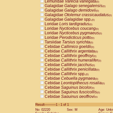
Lemuridae
Varecia variegata
(0)
Galagidae
Galago senegalensis
(0)
Galagidae
Galago demidovii
(0)
Galagidae
Otolemur crassicaudatus
(0)
Galagidae
Galagidae
spp.
(0)
Loridae
Loris tardigradus
(0)
Loridae
Nycticebus coucang
(0)
Loridae
Nycticebus pygmaeus
(0)
Loridae
Perodicticus potto
(0)
Tarsiidae
Tarsius syrichta
(0)
Cebidae
Callimico goeldii
(0)
Cebidae
Callithrix argentata
(0)
Cebidae
Callithrix geoffroyi
(0)
Cebidae
Callithrix humeralifer
(0)
Cebidae
Callithrix jacchus
(0)
Cebidae
Callithrix penicillata
(0)
Cebidae
Callithrix
spp.
(0)
Cebidae
Cebuella pygmaea
(0)
Cebidae
Leontopithecus rosalia
(0)
Cebidae
Saguinus bicolor
(0)
Cebidae
Saguinus fuscicollis
(0)
Cebidae
Saguinus geoffroyi
(0)
Cebidae
Saguinus imperator
(0)
Result-----------1 - 1 of 1
Cebidae
Saguinus labiatus
(0)
No: 02220
Sex: M
Age: Unk
Cebidae
Saguinus leucopus
(0)