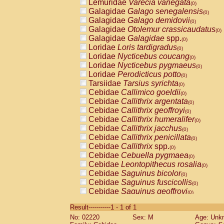
Lemuridae
Varecia variegata
(0)
Galagidae
Galago senegalensis
(0)
Galagidae
Galago demidovii
(0)
Galagidae
Otolemur crassicaudatus
(0)
Galagidae
Galagidae
spp.
(0)
Loridae
Loris tardigradus
(0)
Loridae
Nycticebus coucang
(0)
Loridae
Nycticebus pygmaeus
(0)
Loridae
Perodicticus potto
(0)
Tarsiidae
Tarsius syrichta
(0)
Cebidae
Callimico goeldii
(0)
Cebidae
Callithrix argentata
(0)
Cebidae
Callithrix geoffroyi
(0)
Cebidae
Callithrix humeralifer
(0)
Cebidae
Callithrix jacchus
(0)
Cebidae
Callithrix penicillata
(0)
Cebidae
Callithrix
spp.
(0)
Cebidae
Cebuella pygmaea
(0)
Cebidae
Leontopithecus rosalia
(0)
Cebidae
Saguinus bicolor
(0)
Cebidae
Saguinus fuscicollis
(0)
Cebidae
Saguinus geoffroyi
(0)
Cebidae
Saguinus imperator
(0)
Result-----------1 - 1 of 1
Cebidae
Saguinus labiatus
(0)
No: 02220
Sex: M
Age: Unk
Cebidae
Saguinus leucopus
(0)