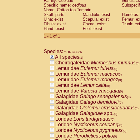
Family: Cebidae
Genus:
S
Cebidae
Saguinus midas
(0)
Specific name:
oedipus
Subspecif
Cebidae
Saguinus mystax
(0)
Name: Cotton-top Tamarin
Cebidae
Saguinus nigricollis
Skull: parts
Mandible: exist
(0)
Humerus: 
Cebidae
Saguinus oedipus
Ulna: exist
Scapula: exist
Femur: ex
(1)
Fibula: exist
Coxae: exist
Trunk: exi
Cebidae
Saguinus weddelli
(0)
Hand: exist
Foot: exist
Cebidae
Saguinus
spp.
(0)
Cebidae
Aotus trivirgatus
1 - 1 of 1
(0)
Cebidae
Cebus albifrons
(0)
Cebidae
Cebus apella
(0)
Species:
Cebidae
Cebus capucinus
* OR search
(0)
All species
Cebidae
Cebus nigrivittatus
(1)
(0)
Cheirogaleidae
Microcebus murinus
Cebidae
Cebus
spp.
(0)
(0)
Lemuridae
Eulemur fulvus
Cebidae
Saimiri boliviensis
(0)
(0)
Lemuridae
Eulemur macaco
Cebidae
Saimiri sciureus
(0)
(0)
Lemuridae
Eulemur mongoz
Atelidae
Alouatta caraya
(0)
(0)
Lemuridae
Lemur catta
Atelidae
Alouatta fusca
(0)
(0)
Lemuridae
Varecia variegata
Atelidae
Alouatta seniculus
(0)
(0)
Galagidae
Galago senegalensis
Atelidae
Alouatta
spp.
(0)
(0)
Galagidae
Galago demidovii
Atelidae
Ateles belzebuth
(0)
(0)
Galagidae
Otolemur crassicaudatus
Atelidae
Ateles geoffroyi
(0)
(0)
Galagidae
Galagidae
spp.
Atelidae
Ateles paniscus
(0)
(0)
Loridae
Loris tardigradus
Atelidae
Ateles
spp.
(0)
(0)
Loridae
Nycticebus coucang
Atelidae
Lagothrix lagothricha
(0)
(0)
Loridae
Nycticebus pygmaeus
Atelidae
Lagothrix lagothricha cana
(0)
(0)
Loridae
Perodicticus potto
Pitheciidae
Cacajao calvus rubicundu
(0)