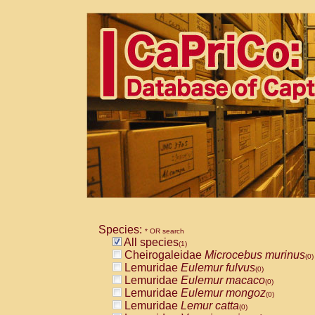
Species:
* OR search
All species
(1)
Cheirogaleidae
Microcebus murinus
(0)
Lemuridae
Eulemur fulvus
(0)
Lemuridae
Eulemur macaco
(0)
Lemuridae
Eulemur mongoz
(0)
Lemuridae
Lemur catta
(0)