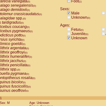
arecia variegata
Foot
(0)
(1)
alago senegalensis
(0)
Sexs:
alago demidovii
(0)
Male
tolemur crassicaudatus
(0)
Unknown
alagidae
spp.
(0)
(0)
s tardigradus
(0)
Ages:
ticebus coucang
(0)
Fetus
(0)
ticebus pygmaeus
(0)
Juvenile
(0)
dicticus potto
(0)
Unknown
rsius syrichta
(0)
limico goeldii
(0)
lithrix argentata
(0)
lithrix geoffroyi
(0)
lithrix humeralifer
(0)
lithrix jacchus
(0)
lithrix penicillata
(0)
lithrix
spp.
(0)
buella pygmaea
(0)
ntopithecus rosalia
(0)
uinus bicolor
(0)
uinus fuscicollis
(0)
uinus geoffroyi
(0)
uinus imperator
(0)
 1
uinus labiatus
(0)
Sex: M
Age: Unknown
guinus leucopus
(0)