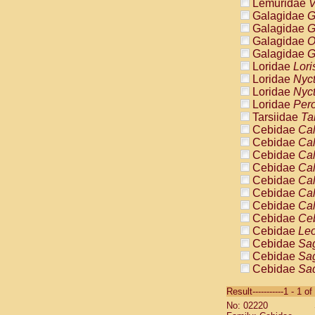
Lemuridae
V
Galagidae
G
Galagidae
G
Galagidae
O
Galagidae
G
Loridae
Lori
Loridae
Nyc
Loridae
Nyc
Loridae
Pero
Tarsiidae
Ta
Cebidae
Cal
Cebidae
Cal
Cebidae
Cal
Cebidae
Cal
Cebidae
Cal
Cebidae
Cal
Cebidae
Cal
Cebidae
Ce
Cebidae
Leo
Cebidae
Sag
Cebidae
Sag
Cebidae
Sag
Cebidae
Sag
Result-----------1 - 1 of
Cebidae
Sag
No: 02220
Cebidae
Sa