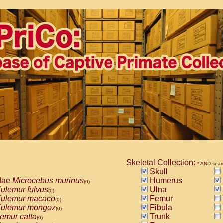
Skeletal Collection:
* AND sear
Skull
dae
Microcebus murinus
Humerus
(0)
ulemur fulvus
Ulna
(0)
ulemur macaco
Femur
(0)
ulemur mongoz
Fibula
(0)
emur catta
Trunk
(0)