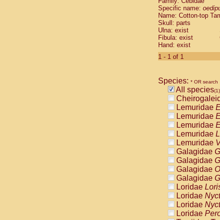
Family: Cebidae
Cebidae
Sa
Specific name:
oedip
Cebidae
Sa
Name: Cotton-top Ta
Cebidae
Sag
Skull: parts
Cebidae
Sa
Ulna: exist
Fibula: exist
Cebidae
Sag
Hand: exist
Cebidae
Sa
Cebidae
Aot
1 - 1 of 1
Cebidae
Ceb
Cebidae
Ceb
Species:
Cebidae
Ce
* OR search
All species
Cebidae
Ceb
(1)
Cheirogalei
Cebidae
Ce
Lemuridae
E
Cebidae
Sai
Lemuridae
E
Cebidae
Sai
Lemuridae
E
Atelidae
Alo
Lemuridae
L
Atelidae
Alo
Lemuridae
V
Atelidae
Alo
Galagidae
G
Atelidae
Alo
Galagidae
G
Atelidae
Ate
Galagidae
O
Atelidae
Ate
Galagidae
G
Atelidae
Ate
Loridae
Lori
Atelidae
Ate
Loridae
Nyc
Atelidae
Lag
Loridae
Nyc
Atelidae
Lag
Loridae
Pero
Pitheciidae