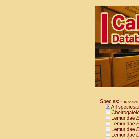
Species:
* OR search
All species
(1)
Cheirogalei
Lemuridae
E
Lemuridae
E
Lemuridae
E
Lemuridae
L