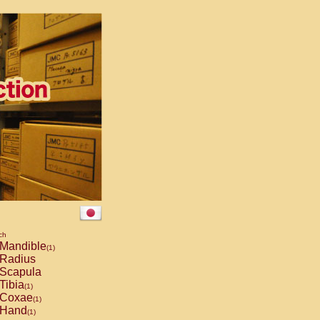
ch
Mandible
(1)
Radius
Scapula
Tibia
(1)
Coxae
(1)
Hand
(1)