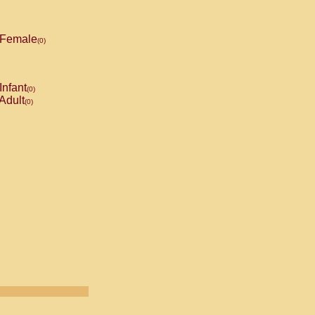
Female
(0)
Infant
(0)
Adult
(0)