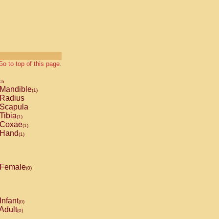
Go to top of this page.
ch
Mandible
(1)
Radius
Scapula
Tibia
(1)
Coxae
(1)
Hand
(1)
Female
(0)
Infant
(0)
Adult
(0)