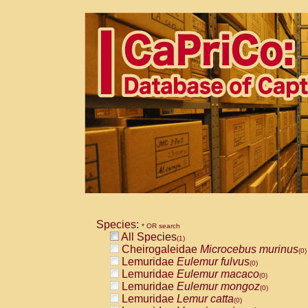
Species:
* OR search
All Species
(1)
Cheirogaleidae
Microcebus murinus
(0)
Lemuridae
Eulemur fulvus
(0)
Lemuridae
Eulemur macaco
(0)
Lemuridae
Eulemur mongoz
(0)
Lemuridae
Lemur catta
(0)