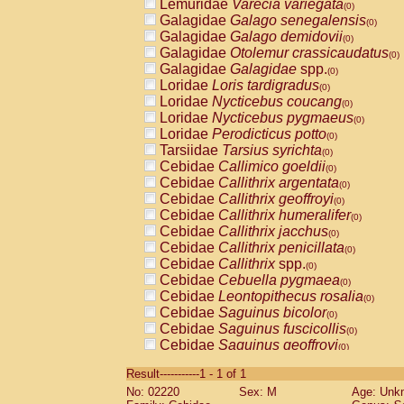
Lemuridae
Varecia variegata
(0)
Galagidae
Galago senegalensis
(0)
Galagidae
Galago demidovii
(0)
Galagidae
Otolemur crassicaudatus
(0)
Galagidae
Galagidae
spp.
(0)
Loridae
Loris tardigradus
(0)
Loridae
Nycticebus coucang
(0)
Loridae
Nycticebus pygmaeus
(0)
Loridae
Perodicticus potto
(0)
Tarsiidae
Tarsius syrichta
(0)
Cebidae
Callimico goeldii
(0)
Cebidae
Callithrix argentata
(0)
Cebidae
Callithrix geoffroyi
(0)
Cebidae
Callithrix humeralifer
(0)
Cebidae
Callithrix jacchus
(0)
Cebidae
Callithrix penicillata
(0)
Cebidae
Callithrix
spp.
(0)
Cebidae
Cebuella pygmaea
(0)
Cebidae
Leontopithecus rosalia
(0)
Cebidae
Saguinus bicolor
(0)
Cebidae
Saguinus fuscicollis
(0)
Cebidae
Saguinus geoffroyi
(0)
Cebidae
Saguinus imperator
(0)
Result-----------1 - 1 of 1
Cebidae
Saguinus labiatus
(0)
No: 02220
Sex: M
Age: Unk
Cebidae
Saguinus leucopus
(0)