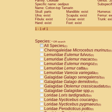
Family: Cebidae
Genus:
S
Cebidae
Saguinus midas
(0)
Specific name:
oedipus
Subspecif
Cebidae
Saguinus mystax
(0)
Name: Cotton-top Tamarin
Cebidae
Saguinus nigricollis
Skull: parts
Mandible: exist
(0)
Humerus: 
Cebidae
Saguinus oedipus
Ulna: exist
Scapula: exist
Femur: ex
(1)
Fibula: exist
Coxae: exist
Trunk: exi
Cebidae
Saguinus weddelli
(0)
Hand: exist
Foot: exist
Cebidae
Saguinus
spp.
(0)
Cebidae
Aotus trivirgatus
1 - 1 of 1
(0)
Cebidae
Cebus albifrons
(0)
Cebidae
Cebus apella
(0)
Species:
Cebidae
Cebus capucinus
* OR search
(0)
All Species
Cebidae
Cebus nigrivittatus
(1)
(0)
Cheirogaleidae
Microcebus murinus
Cebidae
Cebus
spp.
(0)
(0)
Lemuridae
Eulemur fulvus
Cebidae
Saimiri boliviensis
(0)
(0)
Lemuridae
Eulemur macaco
Cebidae
Saimiri sciureus
(0)
(0)
Lemuridae
Eulemur mongoz
Atelidae
Alouatta caraya
(0)
(0)
Lemuridae
Lemur catta
Atelidae
Alouatta fusca
(0)
(0)
Lemuridae
Varecia variegata
Atelidae
Alouatta seniculus
(0)
(0)
Galagidae
Galago senegalensis
Atelidae
Alouatta
spp.
(0)
(0)
Galagidae
Galago demidovii
Atelidae
Ateles belzebuth
(0)
(0)
Galagidae
Otolemur crassicaudatus
Atelidae
Ateles geoffroyi
(0)
(0)
Galagidae
Galagidae
spp.
Atelidae
Ateles paniscus
(0)
(0)
Loridae
Loris tardigradus
Atelidae
Ateles
spp.
(0)
(0)
Loridae
Nycticebus coucang
Atelidae
Lagothrix lagothricha
(0)
(0)
Loridae
Nycticebus pygmaeus
Atelidae
Lagothrix lagothricha cana
(0)
(0)
Loridae
Perodicticus potto
Pitheciidae
Cacajao calvus rubicundu
(0)