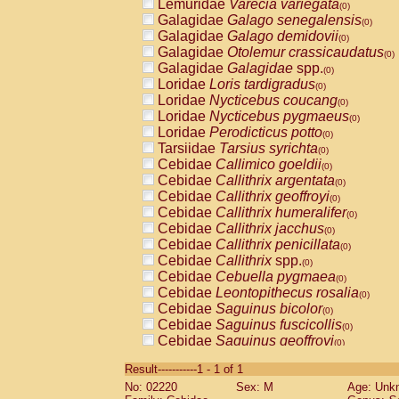
Lemuridae
Varecia variegata
(0)
Galagidae
Galago senegalensis
(0)
Galagidae
Galago demidovii
(0)
Galagidae
Otolemur crassicaudatus
(0)
Galagidae
Galagidae
spp.
(0)
Loridae
Loris tardigradus
(0)
Loridae
Nycticebus coucang
(0)
Loridae
Nycticebus pygmaeus
(0)
Loridae
Perodicticus potto
(0)
Tarsiidae
Tarsius syrichta
(0)
Cebidae
Callimico goeldii
(0)
Cebidae
Callithrix argentata
(0)
Cebidae
Callithrix geoffroyi
(0)
Cebidae
Callithrix humeralifer
(0)
Cebidae
Callithrix jacchus
(0)
Cebidae
Callithrix penicillata
(0)
Cebidae
Callithrix
spp.
(0)
Cebidae
Cebuella pygmaea
(0)
Cebidae
Leontopithecus rosalia
(0)
Cebidae
Saguinus bicolor
(0)
Cebidae
Saguinus fuscicollis
(0)
Cebidae
Saguinus geoffroyi
(0)
Cebidae
Saguinus imperator
(0)
Result-----------1 - 1 of 1
Cebidae
Saguinus labiatus
(0)
No: 02220
Sex: M
Age: Unk
Cebidae
Saguinus leucopus
(0)