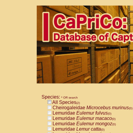
Species:
* OR search
All Species
(2)
Cheirogaleidae
Microcebus murinus
(0)
Lemuridae
Eulemur fulvus
(0)
Lemuridae
Eulemur macaco
(0)
Lemuridae
Eulemur mongoz
(0)
Lemuridae
Lemur catta
(0)