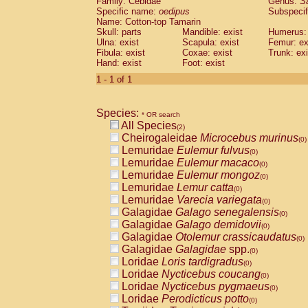
Family: Cebidae
Genus:
S
Cebidae
Saguinus midas
(0)
Specific name:
oedipus
Subspecif
Cebidae
Saguinus mystax
(0)
Name: Cotton-top Tamarin
Cebidae
Saguinus nigricollis
Skull: parts
Mandible: exist
(1)
Humerus: 
Cebidae
Saguinus oedipus
Ulna: exist
Scapula: exist
Femur: ex
(1)
Fibula: exist
Coxae: exist
Trunk: exi
Cebidae
Saguinus weddelli
(0)
Hand: exist
Foot: exist
Cebidae
Saguinus
spp.
(0)
Cebidae
Aotus trivirgatus
1 - 1 of 1
(0)
Cebidae
Cebus albifrons
(0)
Cebidae
Cebus apella
(0)
Species:
Cebidae
Cebus capucinus
* OR search
(0)
All Species
Cebidae
Cebus nigrivittatus
(2)
(0)
Cheirogaleidae
Microcebus murinus
Cebidae
Cebus
spp.
(0)
(0)
Lemuridae
Eulemur fulvus
Cebidae
Saimiri boliviensis
(0)
(0)
Lemuridae
Eulemur macaco
Cebidae
Saimiri sciureus
(0)
(0)
Lemuridae
Eulemur mongoz
Atelidae
Alouatta caraya
(0)
(0)
Lemuridae
Lemur catta
Atelidae
Alouatta fusca
(0)
(0)
Lemuridae
Varecia variegata
Atelidae
Alouatta seniculus
(0)
(0)
Galagidae
Galago senegalensis
Atelidae
Alouatta
spp.
(0)
(0)
Galagidae
Galago demidovii
Atelidae
Ateles belzebuth
(0)
(0)
Galagidae
Otolemur crassicaudatus
Atelidae
Ateles geoffroyi
(0)
(0)
Galagidae
Galagidae
spp.
Atelidae
Ateles paniscus
(0)
(0)
Loridae
Loris tardigradus
Atelidae
Ateles
spp.
(0)
(0)
Loridae
Nycticebus coucang
Atelidae
Lagothrix lagothricha
(0)
(0)
Loridae
Nycticebus pygmaeus
Atelidae
Lagothrix lagothricha cana
(0)
(0)
Loridae
Perodicticus potto
Pitheciidae
Cacajao calvus rubicundu
(0)