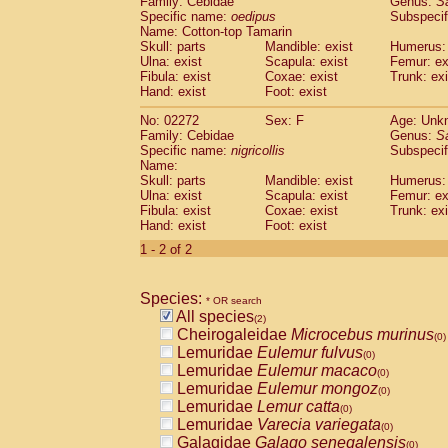
Family: Cebidae
Genus:
S
Cebidae
Saguinus midas
(0)
Specific name:
oedipus
Subspecif
Cebidae
Saguinus mystax
(0)
Name: Cotton-top Tamarin
Cebidae
Saguinus nigricollis
Skull: parts
Mandible: exist
(1)
Humerus: 
Cebidae
Saguinus oedipus
Ulna: exist
Scapula: exist
Femur: ex
(1)
Fibula: exist
Coxae: exist
Trunk: exi
Cebidae
Saguinus weddelli
(0)
Hand: exist
Foot: exist
Cebidae
Saguinus
spp.
(0)
Cebidae
Aotus trivirgatus
(0)
No: 02272
Sex: F
Age: Unk
Cebidae
Cebus albifrons
Family: Cebidae
Genus:
S
(0)
Cebidae
Cebus apella
Specific name:
nigricollis
Subspecif
(0)
Name:
Cebidae
Cebus capucinus
(0)
Skull: parts
Mandible: exist
Humerus: 
Cebidae
Cebus nigrivittatus
(0)
Ulna: exist
Scapula: exist
Femur: ex
Cebidae
Cebus
spp.
(0)
Fibula: exist
Coxae: exist
Trunk: exi
Cebidae
Saimiri boliviensis
Hand: exist
Foot: exist
(0)
Cebidae
Saimiri sciureus
(0)
1 - 2 of 2
Atelidae
Alouatta caraya
(0)
Atelidae
Alouatta fusca
(0)
Atelidae
Alouatta seniculus
Species:
(0)
* OR search
Atelidae
Alouatta
spp.
All species
(0)
(2)
Atelidae
Ateles belzebuth
Cheirogaleidae
Microcebus murinus
(0)
(0)
Atelidae
Ateles geoffroyi
Lemuridae
Eulemur fulvus
(0)
(0)
Atelidae
Ateles paniscus
Lemuridae
Eulemur macaco
(0)
(0)
Atelidae
Ateles
spp.
Lemuridae
Eulemur mongoz
(0)
(0)
Atelidae
Lagothrix lagothricha
Lemuridae
Lemur catta
(0)
(0)
Atelidae
Lagothrix lagothricha cana
Lemuridae
Varecia variegata
(0)
(0)
Pitheciidae
Cacajao calvus rubicundu
Galagidae
Galago senegalensis
(0)