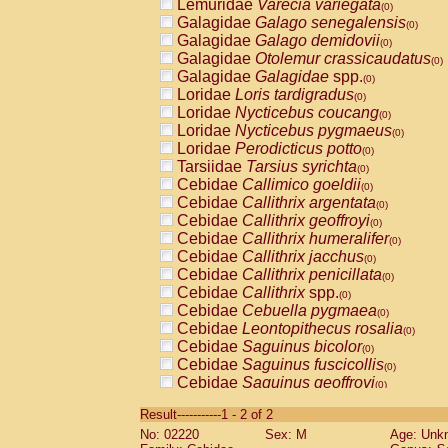
Lemuridae
Varecia variegata
(0)
Galagidae
Galago senegalensis
(0)
Galagidae
Galago demidovii
(0)
Galagidae
Otolemur crassicaudatus
(0)
Galagidae
Galagidae
spp.
(0)
Loridae
Loris tardigradus
(0)
Loridae
Nycticebus coucang
(0)
Loridae
Nycticebus pygmaeus
(0)
Loridae
Perodicticus potto
(0)
Tarsiidae
Tarsius syrichta
(0)
Cebidae
Callimico goeldii
(0)
Cebidae
Callithrix argentata
(0)
Cebidae
Callithrix geoffroyi
(0)
Cebidae
Callithrix humeralifer
(0)
Cebidae
Callithrix jacchus
(0)
Cebidae
Callithrix penicillata
(0)
Cebidae
Callithrix
spp.
(0)
Cebidae
Cebuella pygmaea
(0)
Cebidae
Leontopithecus rosalia
(0)
Cebidae
Saguinus bicolor
(0)
Cebidae
Saguinus fuscicollis
(0)
Cebidae
Saguinus geoffroyi
(0)
Cebidae
Saguinus imperator
(0)
Result-----------1 - 2 of 2
Cebidae
Saguinus labiatus
(0)
No: 02220
Sex: M
Age: Unk
Cebidae
Saguinus leucopus
(0)