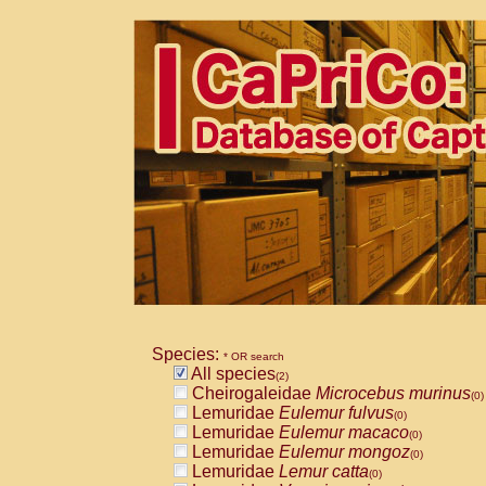
Species:
* OR search
All species
(2)
Cheirogaleidae
Microcebus murinus
(0)
Lemuridae
Eulemur fulvus
(0)
Lemuridae
Eulemur macaco
(0)
Lemuridae
Eulemur mongoz
(0)
Lemuridae
Lemur catta
(0)