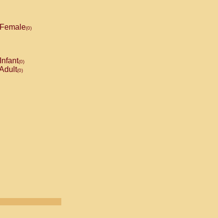
Female
(0)
Infant
(0)
Adult
(0)