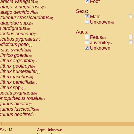
arecia variegata
Foot
(0)
alago senegalensis
(0)
Sexs:
alago demidovii
(0)
Male
tolemur crassicaudatus
(0)
Unknown
alagidae
spp.
(0)
(0)
s tardigradus
(0)
Ages:
ticebus coucang
(0)
Fetus
(0)
ticebus pygmaeus
(0)
Juvenile
(0)
dicticus potto
(0)
Unknown
rsius syrichta
(0)
limico goeldii
(0)
lithrix argentata
(0)
lithrix geoffroyi
(0)
lithrix humeralifer
(0)
lithrix jacchus
(0)
lithrix penicillata
(0)
lithrix
spp.
(0)
buella pygmaea
(0)
ntopithecus rosalia
(0)
uinus bicolor
(0)
uinus fuscicollis
(0)
uinus geoffroyi
(0)
uinus imperator
(0)
 1
uinus labiatus
(0)
Sex: M
Age: Unknown
guinus leucopus
(0)