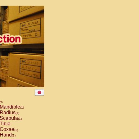
ch
Mandible
(1)
Radius
(1)
Scapula
(1)
Tibia
Coxae
(1)
Hand
(1)