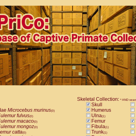
Skeletal Collection:
* AND sear
Skull
dae
Microcebus murinus
Humerus
(0)
ulemur fulvus
Ulna
(0)
(1)
ulemur macaco
Femur
(0)
ulemur mongoz
Fibula
(0)
(1)
emur catta
Trunk
(0)
(1)