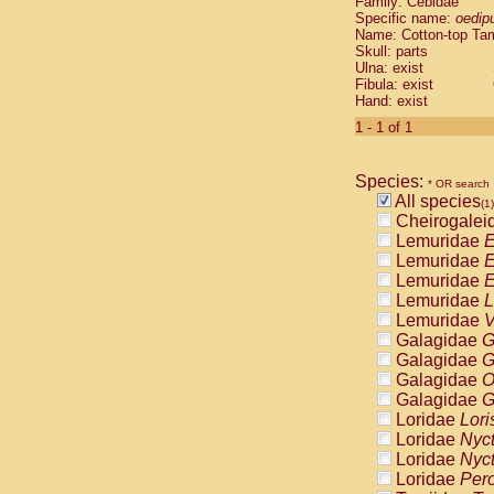
Family: Cebidae
Cebidae
Sa
Specific name:
oedip
Cebidae
Sa
Name: Cotton-top Ta
Cebidae
Sag
Skull: parts
Cebidae
Sa
Ulna: exist
Fibula: exist
Cebidae
Sag
Hand: exist
Cebidae
Sa
Cebidae
Aot
1 - 1 of 1
Cebidae
Ceb
Cebidae
Ceb
Species:
Cebidae
Ce
* OR search
All species
Cebidae
Ceb
(1)
Cheirogalei
Cebidae
Ce
Lemuridae
E
Cebidae
Sai
Lemuridae
E
Cebidae
Sai
Lemuridae
E
Atelidae
Alo
Lemuridae
L
Atelidae
Alo
Lemuridae
V
Atelidae
Alo
Galagidae
G
Atelidae
Alo
Galagidae
G
Atelidae
Ate
Galagidae
O
Atelidae
Ate
Galagidae
G
Atelidae
Ate
Loridae
Lori
Atelidae
Ate
Loridae
Nyc
Atelidae
Lag
Loridae
Nyc
Atelidae
Lag
Loridae
Pero
Pitheciidae