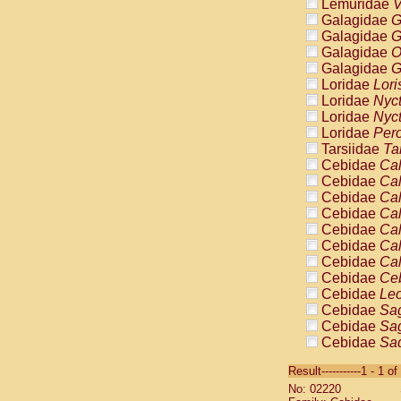
Lemuridae
V
Galagidae
G
Galagidae
G
Galagidae
O
Galagidae
G
Loridae
Lori
Loridae
Nyc
Loridae
Nyc
Loridae
Pero
Tarsiidae
Ta
Cebidae
Cal
Cebidae
Cal
Cebidae
Cal
Cebidae
Cal
Cebidae
Cal
Cebidae
Cal
Cebidae
Cal
Cebidae
Ce
Cebidae
Leo
Cebidae
Sag
Cebidae
Sag
Cebidae
Sag
Cebidae
Sag
Result-----------1 - 1 of
Cebidae
Sag
No: 02220
Cebidae
Sa