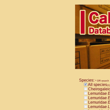
Species:
* OR search
All species
(1)
Cheirogalei
Lemuridae
E
Lemuridae
E
Lemuridae
E
Lemuridae
L