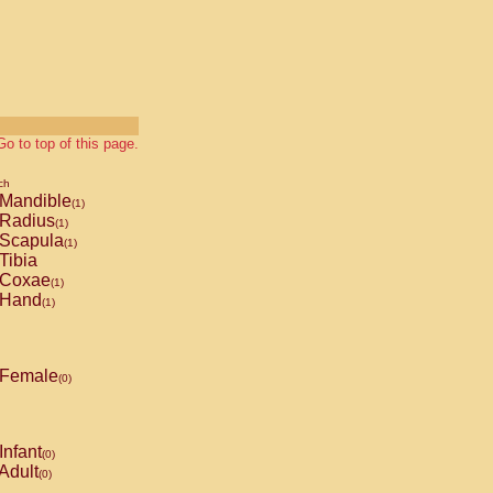
Go to top of this page.
ch
Mandible
(1)
Radius
(1)
Scapula
(1)
Tibia
Coxae
(1)
Hand
(1)
Female
(0)
Infant
(0)
Adult
(0)