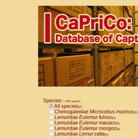
Species:
* OR search
All species
(2)
Cheirogaleidae
Microcebus murinus
(0)
Lemuridae
Eulemur fulvus
(0)
Lemuridae
Eulemur macaco
(0)
Lemuridae
Eulemur mongoz
(0)
Lemuridae
Lemur catta
(0)