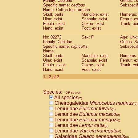
Family: Cebidae
Genus:
S
Cebidae
Saguinus midas
(0)
Specific name:
oedipus
Subspecif
Cebidae
Saguinus mystax
(0)
Name: Cotton-top Tamarin
Cebidae
Saguinus nigricollis
Skull: parts
Mandible: exist
(1)
Humerus: 
Cebidae
Saguinus oedipus
Ulna: exist
Scapula: exist
Femur: ex
(1)
Fibula: exist
Coxae: exist
Trunk: exi
Cebidae
Saguinus weddelli
(0)
Hand: exist
Foot: exist
Cebidae
Saguinus
spp.
(0)
Cebidae
Aotus trivirgatus
(0)
No: 02272
Sex: F
Age: Unk
Cebidae
Cebus albifrons
Family: Cebidae
Genus:
S
(0)
Cebidae
Cebus apella
Specific name:
nigricollis
Subspecif
(0)
Name:
Cebidae
Cebus capucinus
(0)
Skull: parts
Mandible: exist
Humerus: 
Cebidae
Cebus nigrivittatus
(0)
Ulna: exist
Scapula: exist
Femur: ex
Cebidae
Cebus
spp.
(0)
Fibula: exist
Coxae: exist
Trunk: exi
Cebidae
Saimiri boliviensis
Hand: exist
Foot: exist
(0)
Cebidae
Saimiri sciureus
(0)
1 - 2 of 2
Atelidae
Alouatta caraya
(0)
Atelidae
Alouatta fusca
(0)
Atelidae
Alouatta seniculus
Species:
(0)
* OR search
Atelidae
Alouatta
spp.
All species
(0)
(2)
Atelidae
Ateles belzebuth
Cheirogaleidae
Microcebus murinus
(0)
(0)
Atelidae
Ateles geoffroyi
Lemuridae
Eulemur fulvus
(0)
(0)
Atelidae
Ateles paniscus
Lemuridae
Eulemur macaco
(0)
(0)
Atelidae
Ateles
spp.
Lemuridae
Eulemur mongoz
(0)
(0)
Atelidae
Lagothrix lagothricha
Lemuridae
Lemur catta
(0)
(0)
Atelidae
Lagothrix lagothricha cana
Lemuridae
Varecia variegata
(0)
(0)
Pitheciidae
Cacajao calvus rubicundu
Galagidae
Galago senegalensis
(0)