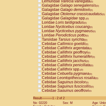
Lemuridae
Varecia variegata
(0)
Galagidae
Galago senegalensis
(0)
Galagidae
Galago demidovii
(0)
Galagidae
Otolemur crassicaudatus
(0)
Galagidae
Galagidae
spp.
(0)
Loridae
Loris tardigradus
(0)
Loridae
Nycticebus coucang
(0)
Loridae
Nycticebus pygmaeus
(0)
Loridae
Perodicticus potto
(0)
Tarsiidae
Tarsius syrichta
(0)
Cebidae
Callimico goeldii
(0)
Cebidae
Callithrix argentata
(0)
Cebidae
Callithrix geoffroyi
(0)
Cebidae
Callithrix humeralifer
(0)
Cebidae
Callithrix jacchus
(0)
Cebidae
Callithrix penicillata
(0)
Cebidae
Callithrix
spp.
(0)
Cebidae
Cebuella pygmaea
(0)
Cebidae
Leontopithecus rosalia
(0)
Cebidae
Saguinus bicolor
(0)
Cebidae
Saguinus fuscicollis
(0)
Cebidae
Saguinus geoffroyi
(0)
Cebidae
Saguinus imperator
(0)
Result-----------1 - 2 of 2
Cebidae
Saguinus labiatus
(0)
No: 02220
Sex: M
Age: Unk
Cebidae
Saguinus leucopus
(0)