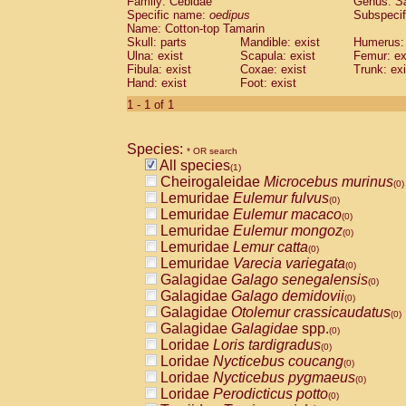
Family: Cebidae
Genus:
S
Cebidae
Saguinus midas
(0)
Specific name:
oedipus
Subspecif
Cebidae
Saguinus mystax
(0)
Name: Cotton-top Tamarin
Cebidae
Saguinus nigricollis
Skull: parts
Mandible: exist
(0)
Humerus: 
Cebidae
Saguinus oedipus
Ulna: exist
Scapula: exist
Femur: ex
(1)
Fibula: exist
Coxae: exist
Trunk: exi
Cebidae
Saguinus weddelli
(0)
Hand: exist
Foot: exist
Cebidae
Saguinus
spp.
(0)
Cebidae
Aotus trivirgatus
1 - 1 of 1
(0)
Cebidae
Cebus albifrons
(0)
Cebidae
Cebus apella
(0)
Species:
Cebidae
Cebus capucinus
* OR search
(0)
All species
Cebidae
Cebus nigrivittatus
(1)
(0)
Cheirogaleidae
Microcebus murinus
Cebidae
Cebus
spp.
(0)
(0)
Lemuridae
Eulemur fulvus
Cebidae
Saimiri boliviensis
(0)
(0)
Lemuridae
Eulemur macaco
Cebidae
Saimiri sciureus
(0)
(0)
Lemuridae
Eulemur mongoz
Atelidae
Alouatta caraya
(0)
(0)
Lemuridae
Lemur catta
Atelidae
Alouatta fusca
(0)
(0)
Lemuridae
Varecia variegata
Atelidae
Alouatta seniculus
(0)
(0)
Galagidae
Galago senegalensis
Atelidae
Alouatta
spp.
(0)
(0)
Galagidae
Galago demidovii
Atelidae
Ateles belzebuth
(0)
(0)
Galagidae
Otolemur crassicaudatus
Atelidae
Ateles geoffroyi
(0)
(0)
Galagidae
Galagidae
spp.
Atelidae
Ateles paniscus
(0)
(0)
Loridae
Loris tardigradus
Atelidae
Ateles
spp.
(0)
(0)
Loridae
Nycticebus coucang
Atelidae
Lagothrix lagothricha
(0)
(0)
Loridae
Nycticebus pygmaeus
Atelidae
Lagothrix lagothricha cana
(0)
(0)
Loridae
Perodicticus potto
Pitheciidae
Cacajao calvus rubicundu
(0)