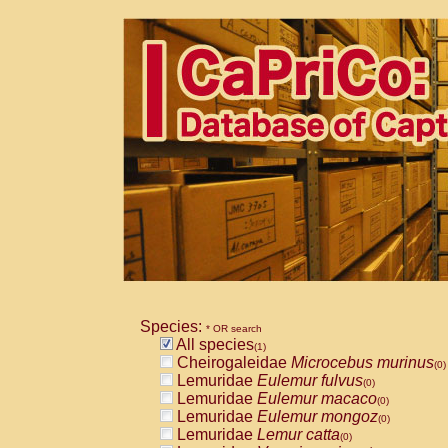
Species:
* OR search
All species
(1)
Cheirogaleidae
Microcebus murinus
(0)
Lemuridae
Eulemur fulvus
(0)
Lemuridae
Eulemur macaco
(0)
Lemuridae
Eulemur mongoz
(0)
Lemuridae
Lemur catta
(0)