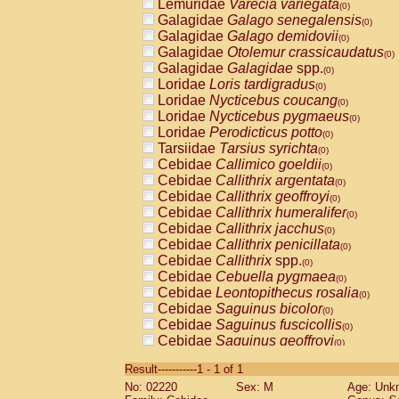
Lemuridae
Varecia variegata
(0)
Galagidae
Galago senegalensis
(0)
Galagidae
Galago demidovii
(0)
Galagidae
Otolemur crassicaudatus
(0)
Galagidae
Galagidae
spp.
(0)
Loridae
Loris tardigradus
(0)
Loridae
Nycticebus coucang
(0)
Loridae
Nycticebus pygmaeus
(0)
Loridae
Perodicticus potto
(0)
Tarsiidae
Tarsius syrichta
(0)
Cebidae
Callimico goeldii
(0)
Cebidae
Callithrix argentata
(0)
Cebidae
Callithrix geoffroyi
(0)
Cebidae
Callithrix humeralifer
(0)
Cebidae
Callithrix jacchus
(0)
Cebidae
Callithrix penicillata
(0)
Cebidae
Callithrix
spp.
(0)
Cebidae
Cebuella pygmaea
(0)
Cebidae
Leontopithecus rosalia
(0)
Cebidae
Saguinus bicolor
(0)
Cebidae
Saguinus fuscicollis
(0)
Cebidae
Saguinus geoffroyi
(0)
Cebidae
Saguinus imperator
(0)
Result-----------1 - 1 of 1
Cebidae
Saguinus labiatus
(0)
No: 02220
Sex: M
Age: Unk
Cebidae
Saguinus leucopus
(0)