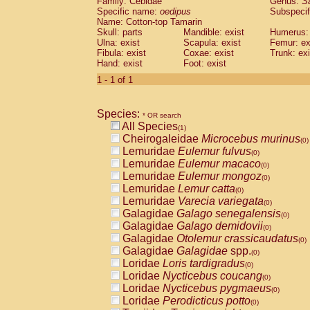
Family: Cebidae
Genus:
S
Cebidae
Saguinus midas
(0)
Specific name:
oedipus
Subspecif
Cebidae
Saguinus mystax
(0)
Name: Cotton-top Tamarin
Cebidae
Saguinus nigricollis
Skull: parts
Mandible: exist
(0)
Humerus: 
Cebidae
Saguinus oedipus
Ulna: exist
Scapula: exist
Femur: ex
(1)
Fibula: exist
Coxae: exist
Trunk: exi
Cebidae
Saguinus weddelli
(0)
Hand: exist
Foot: exist
Cebidae
Saguinus
spp.
(0)
Cebidae
Aotus trivirgatus
1 - 1 of 1
(0)
Cebidae
Cebus albifrons
(0)
Cebidae
Cebus apella
(0)
Species:
Cebidae
Cebus capucinus
* OR search
(0)
All Species
Cebidae
Cebus nigrivittatus
(1)
(0)
Cheirogaleidae
Microcebus murinus
Cebidae
Cebus
spp.
(0)
(0)
Lemuridae
Eulemur fulvus
Cebidae
Saimiri boliviensis
(0)
(0)
Lemuridae
Eulemur macaco
Cebidae
Saimiri sciureus
(0)
(0)
Lemuridae
Eulemur mongoz
Atelidae
Alouatta caraya
(0)
(0)
Lemuridae
Lemur catta
Atelidae
Alouatta fusca
(0)
(0)
Lemuridae
Varecia variegata
Atelidae
Alouatta seniculus
(0)
(0)
Galagidae
Galago senegalensis
Atelidae
Alouatta
spp.
(0)
(0)
Galagidae
Galago demidovii
Atelidae
Ateles belzebuth
(0)
(0)
Galagidae
Otolemur crassicaudatus
Atelidae
Ateles geoffroyi
(0)
(0)
Galagidae
Galagidae
spp.
Atelidae
Ateles paniscus
(0)
(0)
Loridae
Loris tardigradus
Atelidae
Ateles
spp.
(0)
(0)
Loridae
Nycticebus coucang
Atelidae
Lagothrix lagothricha
(0)
(0)
Loridae
Nycticebus pygmaeus
Atelidae
Lagothrix lagothricha cana
(0)
(0)
Loridae
Perodicticus potto
Pitheciidae
Cacajao calvus rubicundu
(0)