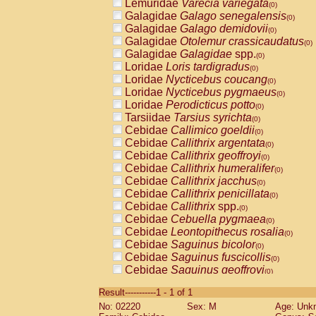
Lemuridae
Varecia variegata
(0)
Galagidae
Galago senegalensis
(0)
Galagidae
Galago demidovii
(0)
Galagidae
Otolemur crassicaudatus
(0)
Galagidae
Galagidae
spp.
(0)
Loridae
Loris tardigradus
(0)
Loridae
Nycticebus coucang
(0)
Loridae
Nycticebus pygmaeus
(0)
Loridae
Perodicticus potto
(0)
Tarsiidae
Tarsius syrichta
(0)
Cebidae
Callimico goeldii
(0)
Cebidae
Callithrix argentata
(0)
Cebidae
Callithrix geoffroyi
(0)
Cebidae
Callithrix humeralifer
(0)
Cebidae
Callithrix jacchus
(0)
Cebidae
Callithrix penicillata
(0)
Cebidae
Callithrix
spp.
(0)
Cebidae
Cebuella pygmaea
(0)
Cebidae
Leontopithecus rosalia
(0)
Cebidae
Saguinus bicolor
(0)
Cebidae
Saguinus fuscicollis
(0)
Cebidae
Saguinus geoffroyi
(0)
Cebidae
Saguinus imperator
(0)
Result-----------1 - 1 of 1
Cebidae
Saguinus labiatus
(0)
No: 02220
Sex: M
Age: Unk
Cebidae
Saguinus leucopus
(0)