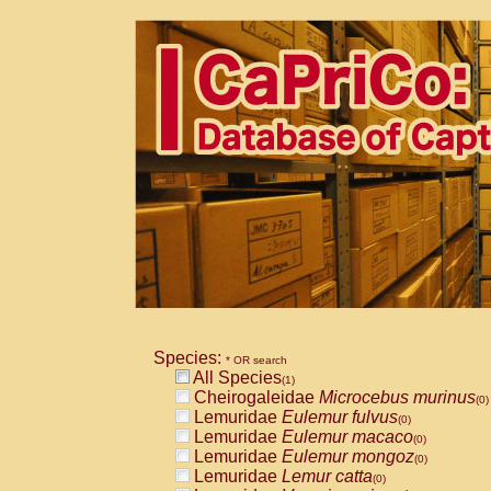
Species:
* OR search
All Species
(1)
Cheirogaleidae
Microcebus murinus
(0)
Lemuridae
Eulemur fulvus
(0)
Lemuridae
Eulemur macaco
(0)
Lemuridae
Eulemur mongoz
(0)
Lemuridae
Lemur catta
(0)