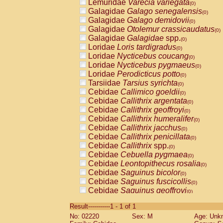
Lemuridae
Varecia variegata
(0)
Galagidae
Galago senegalensis
(0)
Galagidae
Galago demidovii
(0)
Galagidae
Otolemur crassicaudatus
(0)
Galagidae
Galagidae
spp.
(0)
Loridae
Loris tardigradus
(0)
Loridae
Nycticebus coucang
(0)
Loridae
Nycticebus pygmaeus
(0)
Loridae
Perodicticus potto
(0)
Tarsiidae
Tarsius syrichta
(0)
Cebidae
Callimico goeldii
(0)
Cebidae
Callithrix argentata
(0)
Cebidae
Callithrix geoffroyi
(0)
Cebidae
Callithrix humeralifer
(0)
Cebidae
Callithrix jacchus
(0)
Cebidae
Callithrix penicillata
(0)
Cebidae
Callithrix
spp.
(0)
Cebidae
Cebuella pygmaea
(0)
Cebidae
Leontopithecus rosalia
(0)
Cebidae
Saguinus bicolor
(0)
Cebidae
Saguinus fuscicollis
(0)
Cebidae
Saguinus geoffroyi
(0)
Cebidae
Saguinus imperator
(0)
Result-----------1 - 1 of 1
Cebidae
Saguinus labiatus
(0)
No: 02220
Sex: M
Age: Unk
Cebidae
Saguinus leucopus
(0)