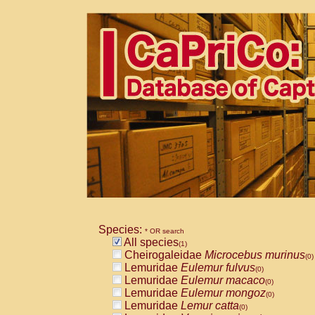
Species:
* OR search
All species
(1)
Cheirogaleidae
Microcebus murinus
(0)
Lemuridae
Eulemur fulvus
(0)
Lemuridae
Eulemur macaco
(0)
Lemuridae
Eulemur mongoz
(0)
Lemuridae
Lemur catta
(0)