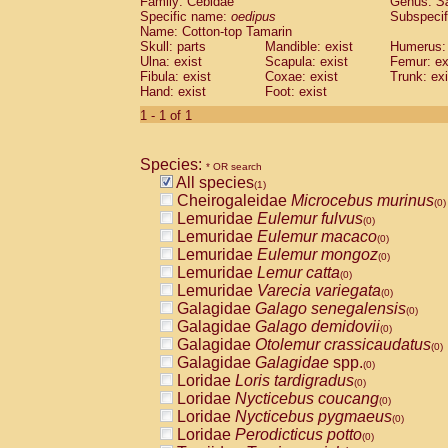
Family: Cebidae
Genus:
S
Cebidae
Saguinus midas
(0)
Specific name:
oedipus
Subspecif
Cebidae
Saguinus mystax
(0)
Name: Cotton-top Tamarin
Cebidae
Saguinus nigricollis
Skull: parts
Mandible: exist
(0)
Humerus: 
Cebidae
Saguinus oedipus
Ulna: exist
Scapula: exist
Femur: ex
(1)
Fibula: exist
Coxae: exist
Trunk: exi
Cebidae
Saguinus weddelli
(0)
Hand: exist
Foot: exist
Cebidae
Saguinus
spp.
(0)
Cebidae
Aotus trivirgatus
1 - 1 of 1
(0)
Cebidae
Cebus albifrons
(0)
Cebidae
Cebus apella
(0)
Species:
Cebidae
Cebus capucinus
* OR search
(0)
All species
Cebidae
Cebus nigrivittatus
(1)
(0)
Cheirogaleidae
Microcebus murinus
Cebidae
Cebus
spp.
(0)
(0)
Lemuridae
Eulemur fulvus
Cebidae
Saimiri boliviensis
(0)
(0)
Lemuridae
Eulemur macaco
Cebidae
Saimiri sciureus
(0)
(0)
Lemuridae
Eulemur mongoz
Atelidae
Alouatta caraya
(0)
(0)
Lemuridae
Lemur catta
Atelidae
Alouatta fusca
(0)
(0)
Lemuridae
Varecia variegata
Atelidae
Alouatta seniculus
(0)
(0)
Galagidae
Galago senegalensis
Atelidae
Alouatta
spp.
(0)
(0)
Galagidae
Galago demidovii
Atelidae
Ateles belzebuth
(0)
(0)
Galagidae
Otolemur crassicaudatus
Atelidae
Ateles geoffroyi
(0)
(0)
Galagidae
Galagidae
spp.
Atelidae
Ateles paniscus
(0)
(0)
Loridae
Loris tardigradus
Atelidae
Ateles
spp.
(0)
(0)
Loridae
Nycticebus coucang
Atelidae
Lagothrix lagothricha
(0)
(0)
Loridae
Nycticebus pygmaeus
Atelidae
Lagothrix lagothricha cana
(0)
(0)
Loridae
Perodicticus potto
Pitheciidae
Cacajao calvus rubicundu
(0)