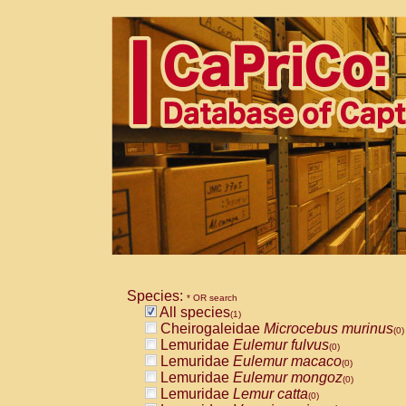
Species:
* OR search
All species
(1)
Cheirogaleidae
Microcebus murinus
(0)
Lemuridae
Eulemur fulvus
(0)
Lemuridae
Eulemur macaco
(0)
Lemuridae
Eulemur mongoz
(0)
Lemuridae
Lemur catta
(0)