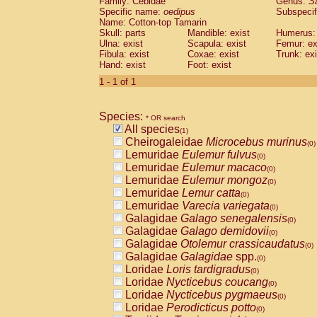
Family: Cebidae
Genus:
S
Cebidae
Saguinus midas
(0)
Specific name:
oedipus
Subspecif
Cebidae
Saguinus mystax
(0)
Name: Cotton-top Tamarin
Cebidae
Saguinus nigricollis
Skull: parts
Mandible: exist
(0)
Humerus: 
Cebidae
Saguinus oedipus
Ulna: exist
Scapula: exist
Femur: ex
(1)
Fibula: exist
Coxae: exist
Trunk: exi
Cebidae
Saguinus weddelli
(0)
Hand: exist
Foot: exist
Cebidae
Saguinus
spp.
(0)
Cebidae
Aotus trivirgatus
1 - 1 of 1
(0)
Cebidae
Cebus albifrons
(0)
Cebidae
Cebus apella
(0)
Species:
Cebidae
Cebus capucinus
* OR search
(0)
All species
Cebidae
Cebus nigrivittatus
(1)
(0)
Cheirogaleidae
Microcebus murinus
Cebidae
Cebus
spp.
(0)
(0)
Lemuridae
Eulemur fulvus
Cebidae
Saimiri boliviensis
(0)
(0)
Lemuridae
Eulemur macaco
Cebidae
Saimiri sciureus
(0)
(0)
Lemuridae
Eulemur mongoz
Atelidae
Alouatta caraya
(0)
(0)
Lemuridae
Lemur catta
Atelidae
Alouatta fusca
(0)
(0)
Lemuridae
Varecia variegata
Atelidae
Alouatta seniculus
(0)
(0)
Galagidae
Galago senegalensis
Atelidae
Alouatta
spp.
(0)
(0)
Galagidae
Galago demidovii
Atelidae
Ateles belzebuth
(0)
(0)
Galagidae
Otolemur crassicaudatus
Atelidae
Ateles geoffroyi
(0)
(0)
Galagidae
Galagidae
spp.
Atelidae
Ateles paniscus
(0)
(0)
Loridae
Loris tardigradus
Atelidae
Ateles
spp.
(0)
(0)
Loridae
Nycticebus coucang
Atelidae
Lagothrix lagothricha
(0)
(0)
Loridae
Nycticebus pygmaeus
Atelidae
Lagothrix lagothricha cana
(0)
(0)
Loridae
Perodicticus potto
Pitheciidae
Cacajao calvus rubicundu
(0)