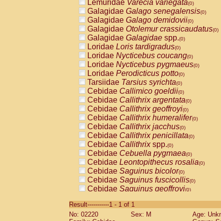
Lemuridae
Varecia variegata
(0)
Galagidae
Galago senegalensis
(0)
Galagidae
Galago demidovii
(0)
Galagidae
Otolemur crassicaudatus
(0)
Galagidae
Galagidae
spp.
(0)
Loridae
Loris tardigradus
(0)
Loridae
Nycticebus coucang
(0)
Loridae
Nycticebus pygmaeus
(0)
Loridae
Perodicticus potto
(0)
Tarsiidae
Tarsius syrichta
(0)
Cebidae
Callimico goeldii
(0)
Cebidae
Callithrix argentata
(0)
Cebidae
Callithrix geoffroyi
(0)
Cebidae
Callithrix humeralifer
(0)
Cebidae
Callithrix jacchus
(0)
Cebidae
Callithrix penicillata
(0)
Cebidae
Callithrix
spp.
(0)
Cebidae
Cebuella pygmaea
(0)
Cebidae
Leontopithecus rosalia
(0)
Cebidae
Saguinus bicolor
(0)
Cebidae
Saguinus fuscicollis
(0)
Cebidae
Saguinus geoffroyi
(0)
Cebidae
Saguinus imperator
(0)
Result-----------1 - 1 of 1
Cebidae
Saguinus labiatus
(0)
No: 02220
Sex: M
Age: Unk
Cebidae
Saguinus leucopus
(0)