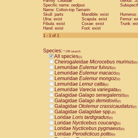
Family: Cebidae
Genus:
S
Cebidae
Saguinus midas
(0)
Specific name:
oedipus
Subspecif
Cebidae
Saguinus mystax
(0)
Name: Cotton-top Tamarin
Cebidae
Saguinus nigricollis
Skull: parts
Mandible: exist
(0)
Humerus: 
Cebidae
Saguinus oedipus
Ulna: exist
Scapula: exist
Femur: ex
(1)
Fibula: exist
Coxae: exist
Trunk: exi
Cebidae
Saguinus weddelli
(0)
Hand: exist
Foot: exist
Cebidae
Saguinus
spp.
(0)
Cebidae
Aotus trivirgatus
1 - 1 of 1
(0)
Cebidae
Cebus albifrons
(0)
Cebidae
Cebus apella
(0)
Species:
Cebidae
Cebus capucinus
* OR search
(0)
All species
Cebidae
Cebus nigrivittatus
(1)
(0)
Cheirogaleidae
Microcebus murinus
Cebidae
Cebus
spp.
(0)
(0)
Lemuridae
Eulemur fulvus
Cebidae
Saimiri boliviensis
(0)
(0)
Lemuridae
Eulemur macaco
Cebidae
Saimiri sciureus
(0)
(0)
Lemuridae
Eulemur mongoz
Atelidae
Alouatta caraya
(0)
(0)
Lemuridae
Lemur catta
Atelidae
Alouatta fusca
(0)
(0)
Lemuridae
Varecia variegata
Atelidae
Alouatta seniculus
(0)
(0)
Galagidae
Galago senegalensis
Atelidae
Alouatta
spp.
(0)
(0)
Galagidae
Galago demidovii
Atelidae
Ateles belzebuth
(0)
(0)
Galagidae
Otolemur crassicaudatus
Atelidae
Ateles geoffroyi
(0)
(0)
Galagidae
Galagidae
spp.
Atelidae
Ateles paniscus
(0)
(0)
Loridae
Loris tardigradus
Atelidae
Ateles
spp.
(0)
(0)
Loridae
Nycticebus coucang
Atelidae
Lagothrix lagothricha
(0)
(0)
Loridae
Nycticebus pygmaeus
Atelidae
Lagothrix lagothricha cana
(0)
(0)
Loridae
Perodicticus potto
Pitheciidae
Cacajao calvus rubicundu
(0)