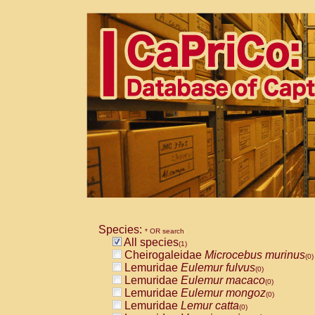
Species:
* OR search
All species
(1)
Cheirogaleidae
Microcebus murinus
(0)
Lemuridae
Eulemur fulvus
(0)
Lemuridae
Eulemur macaco
(0)
Lemuridae
Eulemur mongoz
(0)
Lemuridae
Lemur catta
(0)