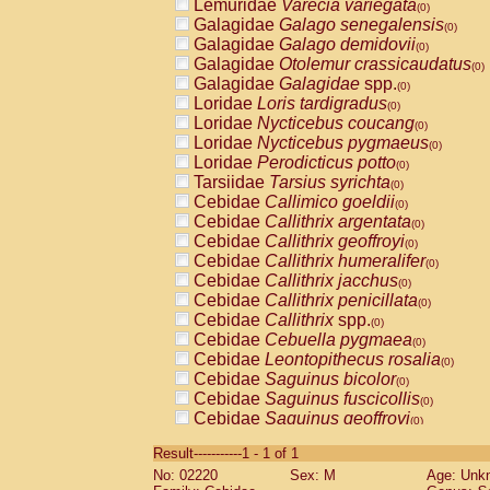
Lemuridae
Varecia variegata
(0)
Galagidae
Galago senegalensis
(0)
Galagidae
Galago demidovii
(0)
Galagidae
Otolemur crassicaudatus
(0)
Galagidae
Galagidae
spp.
(0)
Loridae
Loris tardigradus
(0)
Loridae
Nycticebus coucang
(0)
Loridae
Nycticebus pygmaeus
(0)
Loridae
Perodicticus potto
(0)
Tarsiidae
Tarsius syrichta
(0)
Cebidae
Callimico goeldii
(0)
Cebidae
Callithrix argentata
(0)
Cebidae
Callithrix geoffroyi
(0)
Cebidae
Callithrix humeralifer
(0)
Cebidae
Callithrix jacchus
(0)
Cebidae
Callithrix penicillata
(0)
Cebidae
Callithrix
spp.
(0)
Cebidae
Cebuella pygmaea
(0)
Cebidae
Leontopithecus rosalia
(0)
Cebidae
Saguinus bicolor
(0)
Cebidae
Saguinus fuscicollis
(0)
Cebidae
Saguinus geoffroyi
(0)
Cebidae
Saguinus imperator
(0)
Result-----------1 - 1 of 1
Cebidae
Saguinus labiatus
(0)
No: 02220
Sex: M
Age: Unk
Cebidae
Saguinus leucopus
(0)