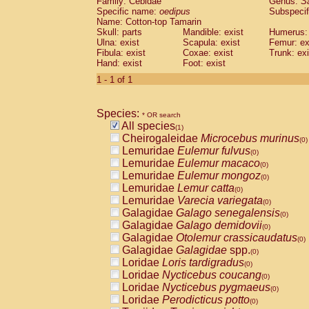
Family: Cebidae
Genus:
S
Cebidae
Saguinus midas
(0)
Specific name:
oedipus
Subspecif
Cebidae
Saguinus mystax
(0)
Name: Cotton-top Tamarin
Cebidae
Saguinus nigricollis
Skull: parts
Mandible: exist
(0)
Humerus: 
Cebidae
Saguinus oedipus
Ulna: exist
Scapula: exist
Femur: ex
(1)
Fibula: exist
Coxae: exist
Trunk: exi
Cebidae
Saguinus weddelli
(0)
Hand: exist
Foot: exist
Cebidae
Saguinus
spp.
(0)
Cebidae
Aotus trivirgatus
1 - 1 of 1
(0)
Cebidae
Cebus albifrons
(0)
Cebidae
Cebus apella
(0)
Species:
Cebidae
Cebus capucinus
* OR search
(0)
All species
Cebidae
Cebus nigrivittatus
(1)
(0)
Cheirogaleidae
Microcebus murinus
Cebidae
Cebus
spp.
(0)
(0)
Lemuridae
Eulemur fulvus
Cebidae
Saimiri boliviensis
(0)
(0)
Lemuridae
Eulemur macaco
Cebidae
Saimiri sciureus
(0)
(0)
Lemuridae
Eulemur mongoz
Atelidae
Alouatta caraya
(0)
(0)
Lemuridae
Lemur catta
Atelidae
Alouatta fusca
(0)
(0)
Lemuridae
Varecia variegata
Atelidae
Alouatta seniculus
(0)
(0)
Galagidae
Galago senegalensis
Atelidae
Alouatta
spp.
(0)
(0)
Galagidae
Galago demidovii
Atelidae
Ateles belzebuth
(0)
(0)
Galagidae
Otolemur crassicaudatus
Atelidae
Ateles geoffroyi
(0)
(0)
Galagidae
Galagidae
spp.
Atelidae
Ateles paniscus
(0)
(0)
Loridae
Loris tardigradus
Atelidae
Ateles
spp.
(0)
(0)
Loridae
Nycticebus coucang
Atelidae
Lagothrix lagothricha
(0)
(0)
Loridae
Nycticebus pygmaeus
Atelidae
Lagothrix lagothricha cana
(0)
(0)
Loridae
Perodicticus potto
Pitheciidae
Cacajao calvus rubicundu
(0)