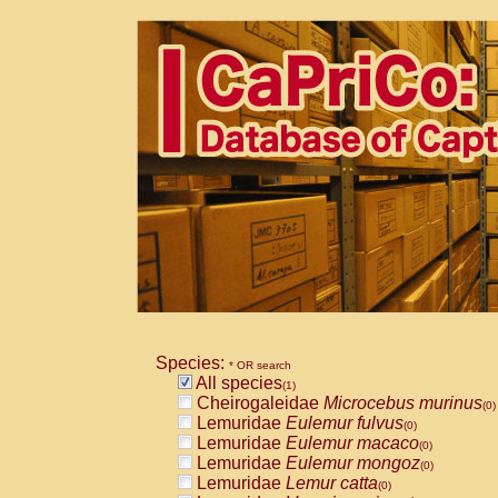
Species:
* OR search
All species
(1)
Cheirogaleidae
Microcebus murinus
(0)
Lemuridae
Eulemur fulvus
(0)
Lemuridae
Eulemur macaco
(0)
Lemuridae
Eulemur mongoz
(0)
Lemuridae
Lemur catta
(0)