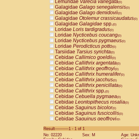
Lemuridae
Varecia variegata
(0)
Galagidae
Galago senegalensis
(0)
Galagidae
Galago demidovii
(0)
Galagidae
Otolemur crassicaudatus
(0)
Galagidae
Galagidae
spp.
(0)
Loridae
Loris tardigradus
(0)
Loridae
Nycticebus coucang
(0)
Loridae
Nycticebus pygmaeus
(0)
Loridae
Perodicticus potto
(0)
Tarsiidae
Tarsius syrichta
(0)
Cebidae
Callimico goeldii
(0)
Cebidae
Callithrix argentata
(0)
Cebidae
Callithrix geoffroyi
(0)
Cebidae
Callithrix humeralifer
(0)
Cebidae
Callithrix jacchus
(0)
Cebidae
Callithrix penicillata
(0)
Cebidae
Callithrix
spp.
(0)
Cebidae
Cebuella pygmaea
(0)
Cebidae
Leontopithecus rosalia
(0)
Cebidae
Saguinus bicolor
(0)
Cebidae
Saguinus fuscicollis
(0)
Cebidae
Saguinus geoffroyi
(0)
Cebidae
Saguinus imperator
(0)
Result-----------1 - 1 of 1
Cebidae
Saguinus labiatus
(0)
No: 02220
Sex: M
Age: Unk
Cebidae
Saguinus leucopus
(0)