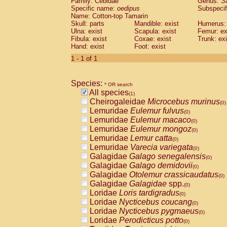
Family: Cebidae
Genus:
S
Cebidae
Saguinus midas
(0)
Specific name:
oedipus
Subspecif
Cebidae
Saguinus mystax
(0)
Name: Cotton-top Tamarin
Cebidae
Saguinus nigricollis
Skull: parts
Mandible: exist
(0)
Humerus: 
Cebidae
Saguinus oedipus
Ulna: exist
Scapula: exist
Femur: ex
(1)
Fibula: exist
Coxae: exist
Trunk: exi
Cebidae
Saguinus weddelli
(0)
Hand: exist
Foot: exist
Cebidae
Saguinus
spp.
(0)
Cebidae
Aotus trivirgatus
1 - 1 of 1
(0)
Cebidae
Cebus albifrons
(0)
Cebidae
Cebus apella
(0)
Species:
Cebidae
Cebus capucinus
* OR search
(0)
All species
Cebidae
Cebus nigrivittatus
(1)
(0)
Cheirogaleidae
Microcebus murinus
Cebidae
Cebus
spp.
(0)
(0)
Lemuridae
Eulemur fulvus
Cebidae
Saimiri boliviensis
(0)
(0)
Lemuridae
Eulemur macaco
Cebidae
Saimiri sciureus
(0)
(0)
Lemuridae
Eulemur mongoz
Atelidae
Alouatta caraya
(0)
(0)
Lemuridae
Lemur catta
Atelidae
Alouatta fusca
(0)
(0)
Lemuridae
Varecia variegata
Atelidae
Alouatta seniculus
(0)
(0)
Galagidae
Galago senegalensis
Atelidae
Alouatta
spp.
(0)
(0)
Galagidae
Galago demidovii
Atelidae
Ateles belzebuth
(0)
(0)
Galagidae
Otolemur crassicaudatus
Atelidae
Ateles geoffroyi
(0)
(0)
Galagidae
Galagidae
spp.
Atelidae
Ateles paniscus
(0)
(0)
Loridae
Loris tardigradus
Atelidae
Ateles
spp.
(0)
(0)
Loridae
Nycticebus coucang
Atelidae
Lagothrix lagothricha
(0)
(0)
Loridae
Nycticebus pygmaeus
Atelidae
Lagothrix lagothricha cana
(0)
(0)
Loridae
Perodicticus potto
Pitheciidae
Cacajao calvus rubicundu
(0)