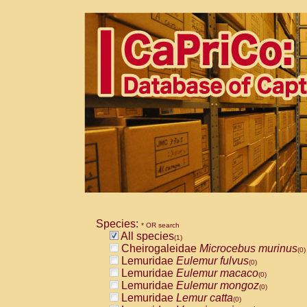
Species:
* OR search
All species
(1)
Cheirogaleidae
Microcebus murinus
(0)
Lemuridae
Eulemur fulvus
(0)
Lemuridae
Eulemur macaco
(0)
Lemuridae
Eulemur mongoz
(0)
Lemuridae
Lemur catta
(0)