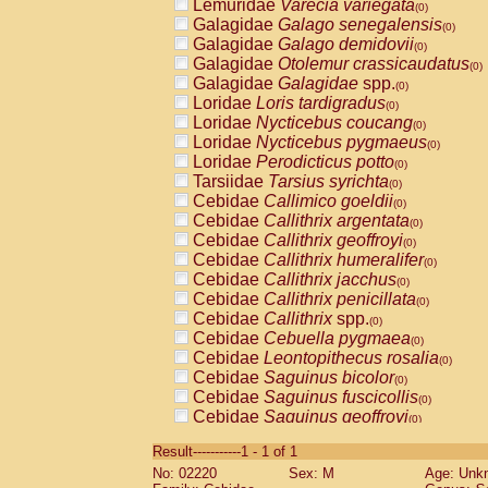
Lemuridae
Varecia variegata
(0)
Galagidae
Galago senegalensis
(0)
Galagidae
Galago demidovii
(0)
Galagidae
Otolemur crassicaudatus
(0)
Galagidae
Galagidae
spp.
(0)
Loridae
Loris tardigradus
(0)
Loridae
Nycticebus coucang
(0)
Loridae
Nycticebus pygmaeus
(0)
Loridae
Perodicticus potto
(0)
Tarsiidae
Tarsius syrichta
(0)
Cebidae
Callimico goeldii
(0)
Cebidae
Callithrix argentata
(0)
Cebidae
Callithrix geoffroyi
(0)
Cebidae
Callithrix humeralifer
(0)
Cebidae
Callithrix jacchus
(0)
Cebidae
Callithrix penicillata
(0)
Cebidae
Callithrix
spp.
(0)
Cebidae
Cebuella pygmaea
(0)
Cebidae
Leontopithecus rosalia
(0)
Cebidae
Saguinus bicolor
(0)
Cebidae
Saguinus fuscicollis
(0)
Cebidae
Saguinus geoffroyi
(0)
Cebidae
Saguinus imperator
(0)
Result-----------1 - 1 of 1
Cebidae
Saguinus labiatus
(0)
No: 02220
Sex: M
Age: Unk
Cebidae
Saguinus leucopus
(0)