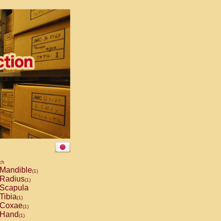
ch
Mandible
(1)
Radius
(1)
Scapula
Tibia
(1)
Coxae
(1)
Hand
(1)