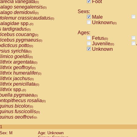
arecia variegata
Foot
(0)
alago senegalensis
(0)
Sexs:
alago demidovii
(0)
Male
tolemur crassicaudatus
(0)
Unknown
alagidae
spp.
(0)
(0)
s tardigradus
(0)
Ages:
ticebus coucang
(0)
Fetus
(0)
ticebus pygmaeus
(0)
Juvenile
(0)
dicticus potto
(0)
Unknown
rsius syrichta
(0)
limico goeldii
(0)
lithrix argentata
(0)
lithrix geoffroyi
(0)
lithrix humeralifer
(0)
lithrix jacchus
(0)
lithrix penicillata
(0)
lithrix
spp.
(0)
buella pygmaea
(0)
ntopithecus rosalia
(0)
uinus bicolor
(0)
uinus fuscicollis
(0)
uinus geoffroyi
(0)
uinus imperator
(0)
 1
uinus labiatus
(0)
Sex: M
Age: Unknown
guinus leucopus
(0)