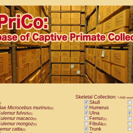
Skeletal Collection:
* AND sear
Skull
)
dae
Microcebus murinus
Humerus
(0)
ulemur fulvus
Ulna
(0)
ulemur macaco
Femur
(0)
(1)
ulemur mongoz
Fibula
(0)
(1)
emur catta
Trunk
(0)