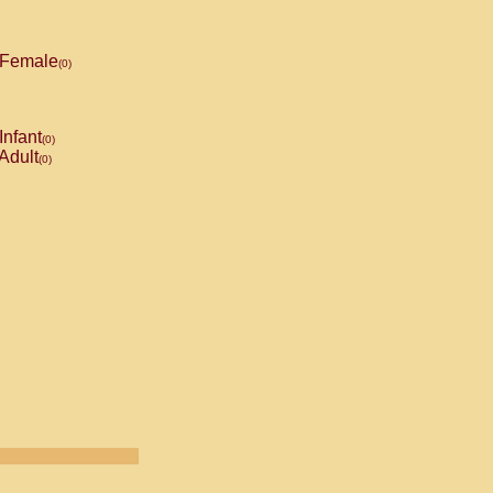
Female
(0)
Infant
(0)
Adult
(0)