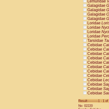
Lemuridae
V
Galagidae
G
Galagidae
G
Galagidae
O
Galagidae
G
Loridae
Lori
Loridae
Nyc
Loridae
Nyc
Loridae
Pero
Tarsiidae
Ta
Cebidae
Cal
Cebidae
Cal
Cebidae
Cal
Cebidae
Cal
Cebidae
Cal
Cebidae
Cal
Cebidae
Cal
Cebidae
Ce
Cebidae
Leo
Cebidae
Sag
Cebidae
Sag
Cebidae
Sag
Cebidae
Sag
Result-----------1 - 1 of
Cebidae
Sag
No: 02220
Cebidae
Sa