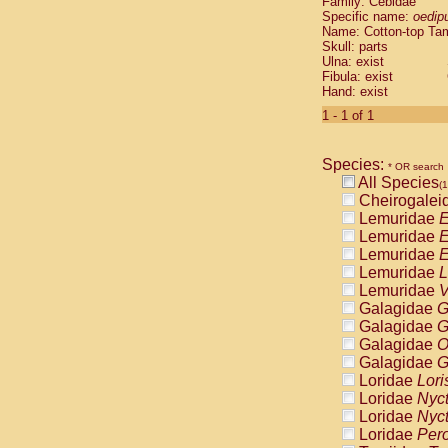
Family: Cebidae
Cebidae
Sa
Specific name:
oedip
Cebidae
Sa
Name: Cotton-top Ta
Cebidae
Sag
Skull: parts
Cebidae
Sa
Ulna: exist
Fibula: exist
Cebidae
Sag
Hand: exist
Cebidae
Sa
Cebidae
Aot
1 - 1 of 1
Cebidae
Ceb
Cebidae
Ceb
Species:
Cebidae
Ce
* OR search
All Species
Cebidae
Ceb
(1
Cheirogalei
Cebidae
Ce
Lemuridae
E
Cebidae
Sai
Lemuridae
E
Cebidae
Sai
Lemuridae
E
Atelidae
Alo
Lemuridae
L
Atelidae
Alo
Lemuridae
V
Atelidae
Alo
Galagidae
G
Atelidae
Alo
Galagidae
G
Atelidae
Ate
Galagidae
O
Atelidae
Ate
Galagidae
G
Atelidae
Ate
Loridae
Lori
Atelidae
Ate
Loridae
Nyc
Atelidae
Lag
Loridae
Nyc
Atelidae
Lag
Loridae
Pero
Pitheciidae