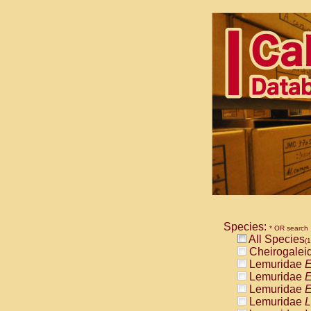
Species:
* OR search
All Species
(1
Cheirogalei
Lemuridae
E
Lemuridae
E
Lemuridae
E
Lemuridae
L