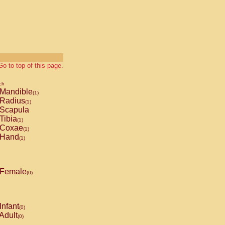
Go to top of this page.
ch
Mandible
(1)
Radius
(1)
Scapula
Tibia
(1)
Coxae
(1)
Hand
(1)
Female
(0)
Infant
(0)
Adult
(0)