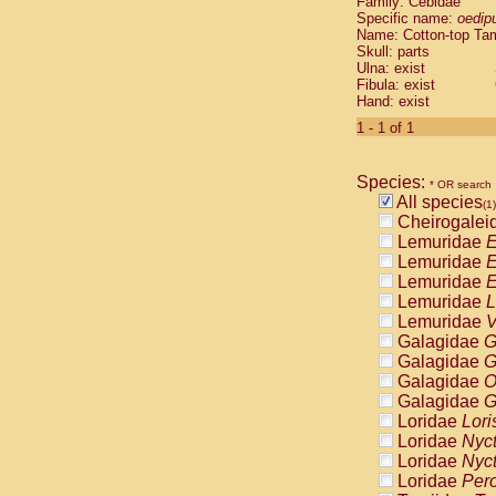
Family: Cebidae
Cebidae
Sa
Specific name:
oedip
Cebidae
Sa
Name: Cotton-top Ta
Cebidae
Sag
Skull: parts
Cebidae
Sa
Ulna: exist
Fibula: exist
Cebidae
Sag
Hand: exist
Cebidae
Sa
Cebidae
Aot
1 - 1 of 1
Cebidae
Ceb
Cebidae
Ceb
Species:
Cebidae
Ce
* OR search
All species
Cebidae
Ceb
(1)
Cheirogalei
Cebidae
Ce
Lemuridae
E
Cebidae
Sai
Lemuridae
E
Cebidae
Sai
Lemuridae
E
Atelidae
Alo
Lemuridae
L
Atelidae
Alo
Lemuridae
V
Atelidae
Alo
Galagidae
G
Atelidae
Alo
Galagidae
G
Atelidae
Ate
Galagidae
O
Atelidae
Ate
Galagidae
G
Atelidae
Ate
Loridae
Lori
Atelidae
Ate
Loridae
Nyc
Atelidae
Lag
Loridae
Nyc
Atelidae
Lag
Loridae
Pero
Pitheciidae