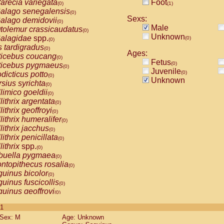
arecia variegata
Foot
(0)
(1)
alago senegalensis
(0)
Sexs:
alago demidovii
(0)
Male
tolemur crassicaudatus
(0)
Unknown
alagidae
spp.
(0)
(0)
s tardigradus
(0)
Ages:
ticebus coucang
(0)
Fetus
(0)
ticebus pygmaeus
(0)
Juvenile
(0)
dicticus potto
(0)
Unknown
rsius syrichta
(0)
limico goeldii
(0)
lithrix argentata
(0)
lithrix geoffroyi
(0)
lithrix humeralifer
(0)
lithrix jacchus
(0)
lithrix penicillata
(0)
lithrix
spp.
(0)
buella pygmaea
(0)
ntopithecus rosalia
(0)
uinus bicolor
(0)
uinus fuscicollis
(0)
uinus geoffroyi
(0)
uinus imperator
(0)
 1
uinus labiatus
(0)
Sex: M
Age: Unknown
guinus leucopus
(0)