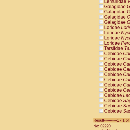
Lemuridae
V
Galagidae
G
Galagidae
G
Galagidae
O
Galagidae
G
Loridae
Lori
Loridae
Nyc
Loridae
Nyc
Loridae
Pero
Tarsiidae
Ta
Cebidae
Cal
Cebidae
Cal
Cebidae
Cal
Cebidae
Cal
Cebidae
Cal
Cebidae
Cal
Cebidae
Cal
Cebidae
Ce
Cebidae
Leo
Cebidae
Sag
Cebidae
Sag
Cebidae
Sag
Cebidae
Sag
Result-----------1 - 1 of
Cebidae
Sag
No: 02220
Cebidae
Sa