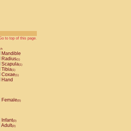
Go to top of this page.
ch
Mandible
Radius
(1)
Scapula
(1)
Tibia
(1)
Coxae
(1)
Hand
Female
(0)
Infant
(0)
Adult
(0)