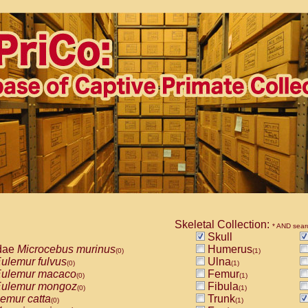
Skeletal Collection:
* AND sear
Skull
dae
Microcebus murinus
Humerus
(0)
(1)
ulemur fulvus
Ulna
(0)
(1)
ulemur macaco
Femur
(0)
(1)
ulemur mongoz
Fibula
(0)
(1)
emur catta
Trunk
(0)
(1)