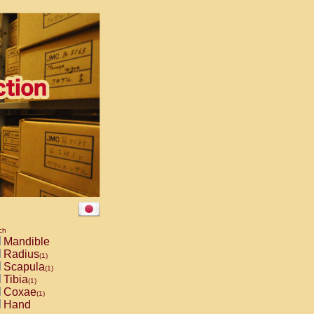
ch
Mandible
Radius
(1)
Scapula
(1)
Tibia
(1)
Coxae
(1)
Hand