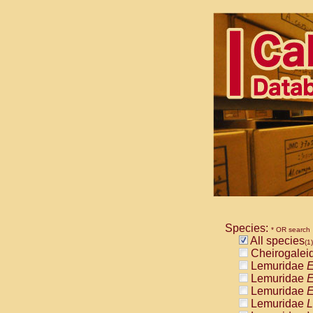
Species:
* OR search
All species
(1)
Cheirogalei
Lemuridae
E
Lemuridae
E
Lemuridae
E
Lemuridae
L