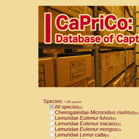
Species:
* OR search
All species
(1)
Cheirogaleidae
Microcebus murinus
(0)
Lemuridae
Eulemur fulvus
(0)
Lemuridae
Eulemur macaco
(0)
Lemuridae
Eulemur mongoz
(0)
Lemuridae
Lemur catta
(0)