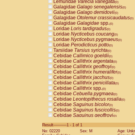
Lemuridae
Varecia variegata
(0)
Galagidae
Galago senegalensis
(0)
Galagidae
Galago demidovii
(0)
Galagidae
Otolemur crassicaudatus
(0)
Galagidae
Galagidae
spp.
(0)
Loridae
Loris tardigradus
(0)
Loridae
Nycticebus coucang
(0)
Loridae
Nycticebus pygmaeus
(0)
Loridae
Perodicticus potto
(0)
Tarsiidae
Tarsius syrichta
(0)
Cebidae
Callimico goeldii
(0)
Cebidae
Callithrix argentata
(0)
Cebidae
Callithrix geoffroyi
(0)
Cebidae
Callithrix humeralifer
(0)
Cebidae
Callithrix jacchus
(0)
Cebidae
Callithrix penicillata
(0)
Cebidae
Callithrix
spp.
(0)
Cebidae
Cebuella pygmaea
(0)
Cebidae
Leontopithecus rosalia
(0)
Cebidae
Saguinus bicolor
(0)
Cebidae
Saguinus fuscicollis
(0)
Cebidae
Saguinus geoffroyi
(0)
Cebidae
Saguinus imperator
(0)
Result-----------1 - 1 of 1
Cebidae
Saguinus labiatus
(0)
No: 02220
Sex: M
Age: Unk
Cebidae
Saguinus leucopus
(0)