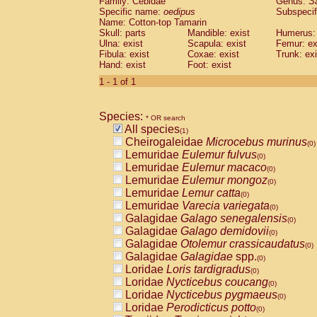
Family: Cebidae
Genus:
S
Cebidae
Saguinus midas
(0)
Specific name:
oedipus
Subspecif
Cebidae
Saguinus mystax
(0)
Name: Cotton-top Tamarin
Cebidae
Saguinus nigricollis
Skull: parts
Mandible: exist
(0)
Humerus: 
Cebidae
Saguinus oedipus
Ulna: exist
Scapula: exist
Femur: ex
(1)
Fibula: exist
Coxae: exist
Trunk: exi
Cebidae
Saguinus weddelli
(0)
Hand: exist
Foot: exist
Cebidae
Saguinus
spp.
(0)
Cebidae
Aotus trivirgatus
1 - 1 of 1
(0)
Cebidae
Cebus albifrons
(0)
Cebidae
Cebus apella
(0)
Species:
Cebidae
Cebus capucinus
* OR search
(0)
All species
Cebidae
Cebus nigrivittatus
(1)
(0)
Cheirogaleidae
Microcebus murinus
Cebidae
Cebus
spp.
(0)
(0)
Lemuridae
Eulemur fulvus
Cebidae
Saimiri boliviensis
(0)
(0)
Lemuridae
Eulemur macaco
Cebidae
Saimiri sciureus
(0)
(0)
Lemuridae
Eulemur mongoz
Atelidae
Alouatta caraya
(0)
(0)
Lemuridae
Lemur catta
Atelidae
Alouatta fusca
(0)
(0)
Lemuridae
Varecia variegata
Atelidae
Alouatta seniculus
(0)
(0)
Galagidae
Galago senegalensis
Atelidae
Alouatta
spp.
(0)
(0)
Galagidae
Galago demidovii
Atelidae
Ateles belzebuth
(0)
(0)
Galagidae
Otolemur crassicaudatus
Atelidae
Ateles geoffroyi
(0)
(0)
Galagidae
Galagidae
spp.
Atelidae
Ateles paniscus
(0)
(0)
Loridae
Loris tardigradus
Atelidae
Ateles
spp.
(0)
(0)
Loridae
Nycticebus coucang
Atelidae
Lagothrix lagothricha
(0)
(0)
Loridae
Nycticebus pygmaeus
Atelidae
Lagothrix lagothricha cana
(0)
(0)
Loridae
Perodicticus potto
Pitheciidae
Cacajao calvus rubicundu
(0)