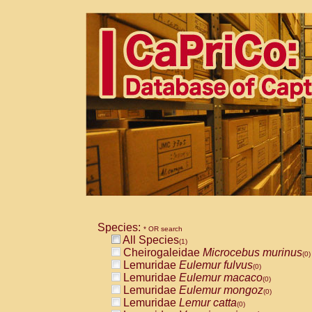
Species:
* OR search
All Species
(1)
Cheirogaleidae
Microcebus murinus
(0)
Lemuridae
Eulemur fulvus
(0)
Lemuridae
Eulemur macaco
(0)
Lemuridae
Eulemur mongoz
(0)
Lemuridae
Lemur catta
(0)