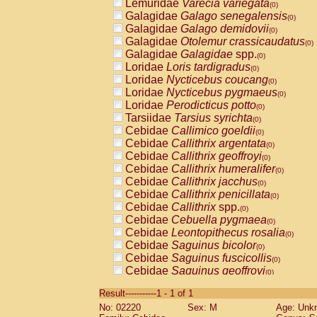
Lemuridae
Varecia variegata
(0)
Galagidae
Galago senegalensis
(0)
Galagidae
Galago demidovii
(0)
Galagidae
Otolemur crassicaudatus
(0)
Galagidae
Galagidae
spp.
(0)
Loridae
Loris tardigradus
(0)
Loridae
Nycticebus coucang
(0)
Loridae
Nycticebus pygmaeus
(0)
Loridae
Perodicticus potto
(0)
Tarsiidae
Tarsius syrichta
(0)
Cebidae
Callimico goeldii
(0)
Cebidae
Callithrix argentata
(0)
Cebidae
Callithrix geoffroyi
(0)
Cebidae
Callithrix humeralifer
(0)
Cebidae
Callithrix jacchus
(0)
Cebidae
Callithrix penicillata
(0)
Cebidae
Callithrix
spp.
(0)
Cebidae
Cebuella pygmaea
(0)
Cebidae
Leontopithecus rosalia
(0)
Cebidae
Saguinus bicolor
(0)
Cebidae
Saguinus fuscicollis
(0)
Cebidae
Saguinus geoffroyi
(0)
Cebidae
Saguinus imperator
(0)
Result-----------1 - 1 of 1
Cebidae
Saguinus labiatus
(0)
No: 02220
Sex: M
Age: Unk
Cebidae
Saguinus leucopus
(0)