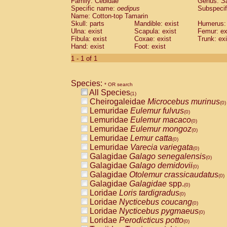
Family: Cebidae
Genus:
S
Cebidae
Saguinus midas
(0)
Specific name:
oedipus
Subspecif
Cebidae
Saguinus mystax
(0)
Name: Cotton-top Tamarin
Cebidae
Saguinus nigricollis
Skull: parts
Mandible: exist
(0)
Humerus: 
Cebidae
Saguinus oedipus
Ulna: exist
Scapula: exist
Femur: ex
(1)
Fibula: exist
Coxae: exist
Trunk: exi
Cebidae
Saguinus weddelli
(0)
Hand: exist
Foot: exist
Cebidae
Saguinus
spp.
(0)
Cebidae
Aotus trivirgatus
1 - 1 of 1
(0)
Cebidae
Cebus albifrons
(0)
Cebidae
Cebus apella
(0)
Species:
Cebidae
Cebus capucinus
* OR search
(0)
All Species
Cebidae
Cebus nigrivittatus
(1)
(0)
Cheirogaleidae
Microcebus murinus
Cebidae
Cebus
spp.
(0)
(0)
Lemuridae
Eulemur fulvus
Cebidae
Saimiri boliviensis
(0)
(0)
Lemuridae
Eulemur macaco
Cebidae
Saimiri sciureus
(0)
(0)
Lemuridae
Eulemur mongoz
Atelidae
Alouatta caraya
(0)
(0)
Lemuridae
Lemur catta
Atelidae
Alouatta fusca
(0)
(0)
Lemuridae
Varecia variegata
Atelidae
Alouatta seniculus
(0)
(0)
Galagidae
Galago senegalensis
Atelidae
Alouatta
spp.
(0)
(0)
Galagidae
Galago demidovii
Atelidae
Ateles belzebuth
(0)
(0)
Galagidae
Otolemur crassicaudatus
Atelidae
Ateles geoffroyi
(0)
(0)
Galagidae
Galagidae
spp.
Atelidae
Ateles paniscus
(0)
(0)
Loridae
Loris tardigradus
Atelidae
Ateles
spp.
(0)
(0)
Loridae
Nycticebus coucang
Atelidae
Lagothrix lagothricha
(0)
(0)
Loridae
Nycticebus pygmaeus
Atelidae
Lagothrix lagothricha cana
(0)
(0)
Loridae
Perodicticus potto
Pitheciidae
Cacajao calvus rubicundu
(0)