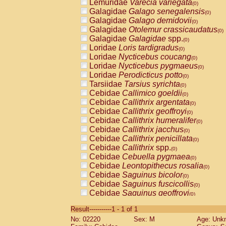
Lemuridae
Varecia variegata
(0)
Galagidae
Galago senegalensis
(0)
Galagidae
Galago demidovii
(0)
Galagidae
Otolemur crassicaudatus
(0)
Galagidae
Galagidae
spp.
(0)
Loridae
Loris tardigradus
(0)
Loridae
Nycticebus coucang
(0)
Loridae
Nycticebus pygmaeus
(0)
Loridae
Perodicticus potto
(0)
Tarsiidae
Tarsius syrichta
(0)
Cebidae
Callimico goeldii
(0)
Cebidae
Callithrix argentata
(0)
Cebidae
Callithrix geoffroyi
(0)
Cebidae
Callithrix humeralifer
(0)
Cebidae
Callithrix jacchus
(0)
Cebidae
Callithrix penicillata
(0)
Cebidae
Callithrix
spp.
(0)
Cebidae
Cebuella pygmaea
(0)
Cebidae
Leontopithecus rosalia
(0)
Cebidae
Saguinus bicolor
(0)
Cebidae
Saguinus fuscicollis
(0)
Cebidae
Saguinus geoffroyi
(0)
Cebidae
Saguinus imperator
(0)
Result-----------1 - 1 of 1
Cebidae
Saguinus labiatus
(0)
No: 02220
Sex: M
Age: Unk
Cebidae
Saguinus leucopus
(0)