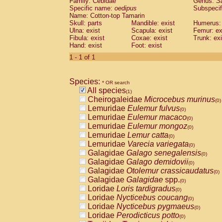
Family: Cebidae
Genus:
S
Cebidae
Saguinus midas
(0)
Specific name:
oedipus
Subspecif
Cebidae
Saguinus mystax
(0)
Name: Cotton-top Tamarin
Cebidae
Saguinus nigricollis
Skull: parts
Mandible: exist
(0)
Humerus: 
Cebidae
Saguinus oedipus
Ulna: exist
Scapula: exist
Femur: ex
(1)
Fibula: exist
Coxae: exist
Trunk: exi
Cebidae
Saguinus weddelli
(0)
Hand: exist
Foot: exist
Cebidae
Saguinus
spp.
(0)
Cebidae
Aotus trivirgatus
1 - 1 of 1
(0)
Cebidae
Cebus albifrons
(0)
Cebidae
Cebus apella
(0)
Species:
Cebidae
Cebus capucinus
* OR search
(0)
All species
Cebidae
Cebus nigrivittatus
(1)
(0)
Cheirogaleidae
Microcebus murinus
Cebidae
Cebus
spp.
(0)
(0)
Lemuridae
Eulemur fulvus
Cebidae
Saimiri boliviensis
(0)
(0)
Lemuridae
Eulemur macaco
Cebidae
Saimiri sciureus
(0)
(0)
Lemuridae
Eulemur mongoz
Atelidae
Alouatta caraya
(0)
(0)
Lemuridae
Lemur catta
Atelidae
Alouatta fusca
(0)
(0)
Lemuridae
Varecia variegata
Atelidae
Alouatta seniculus
(0)
(0)
Galagidae
Galago senegalensis
Atelidae
Alouatta
spp.
(0)
(0)
Galagidae
Galago demidovii
Atelidae
Ateles belzebuth
(0)
(0)
Galagidae
Otolemur crassicaudatus
Atelidae
Ateles geoffroyi
(0)
(0)
Galagidae
Galagidae
spp.
Atelidae
Ateles paniscus
(0)
(0)
Loridae
Loris tardigradus
Atelidae
Ateles
spp.
(0)
(0)
Loridae
Nycticebus coucang
Atelidae
Lagothrix lagothricha
(0)
(0)
Loridae
Nycticebus pygmaeus
Atelidae
Lagothrix lagothricha cana
(0)
(0)
Loridae
Perodicticus potto
Pitheciidae
Cacajao calvus rubicundu
(0)