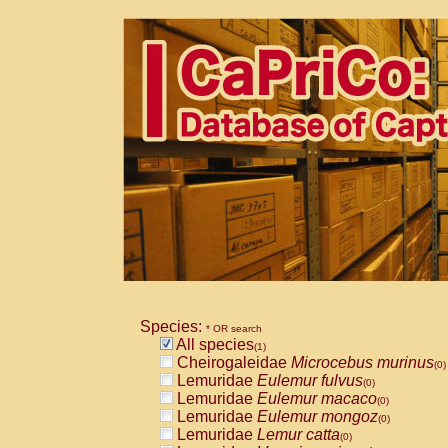
Species:
* OR search
All species
(1)
Cheirogaleidae
Microcebus murinus
(0)
Lemuridae
Eulemur fulvus
(0)
Lemuridae
Eulemur macaco
(0)
Lemuridae
Eulemur mongoz
(0)
Lemuridae
Lemur catta
(0)