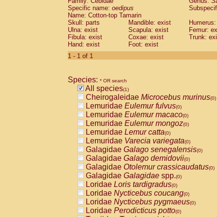
Family: Cebidae
Genus:
S
Cebidae
Saguinus midas
(0)
Specific name:
oedipus
Subspecif
Cebidae
Saguinus mystax
(0)
Name: Cotton-top Tamarin
Cebidae
Saguinus nigricollis
Skull: parts
Mandible: exist
(0)
Humerus: 
Cebidae
Saguinus oedipus
Ulna: exist
Scapula: exist
Femur: ex
(1)
Fibula: exist
Coxae: exist
Trunk: exi
Cebidae
Saguinus weddelli
(0)
Hand: exist
Foot: exist
Cebidae
Saguinus
spp.
(0)
Cebidae
Aotus trivirgatus
1 - 1 of 1
(0)
Cebidae
Cebus albifrons
(0)
Cebidae
Cebus apella
(0)
Species:
Cebidae
Cebus capucinus
* OR search
(0)
All species
Cebidae
Cebus nigrivittatus
(1)
(0)
Cheirogaleidae
Microcebus murinus
Cebidae
Cebus
spp.
(0)
(0)
Lemuridae
Eulemur fulvus
Cebidae
Saimiri boliviensis
(0)
(0)
Lemuridae
Eulemur macaco
Cebidae
Saimiri sciureus
(0)
(0)
Lemuridae
Eulemur mongoz
Atelidae
Alouatta caraya
(0)
(0)
Lemuridae
Lemur catta
Atelidae
Alouatta fusca
(0)
(0)
Lemuridae
Varecia variegata
Atelidae
Alouatta seniculus
(0)
(0)
Galagidae
Galago senegalensis
Atelidae
Alouatta
spp.
(0)
(0)
Galagidae
Galago demidovii
Atelidae
Ateles belzebuth
(0)
(0)
Galagidae
Otolemur crassicaudatus
Atelidae
Ateles geoffroyi
(0)
(0)
Galagidae
Galagidae
spp.
Atelidae
Ateles paniscus
(0)
(0)
Loridae
Loris tardigradus
Atelidae
Ateles
spp.
(0)
(0)
Loridae
Nycticebus coucang
Atelidae
Lagothrix lagothricha
(0)
(0)
Loridae
Nycticebus pygmaeus
Atelidae
Lagothrix lagothricha cana
(0)
(0)
Loridae
Perodicticus potto
Pitheciidae
Cacajao calvus rubicundu
(0)