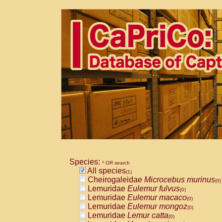
Species:
* OR search
All species
(1)
Cheirogaleidae
Microcebus murinus
(0)
Lemuridae
Eulemur fulvus
(0)
Lemuridae
Eulemur macaco
(0)
Lemuridae
Eulemur mongoz
(0)
Lemuridae
Lemur catta
(0)