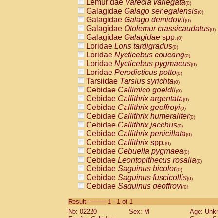
Lemuridae
Varecia variegata
(0)
Galagidae
Galago senegalensis
(0)
Galagidae
Galago demidovii
(0)
Galagidae
Otolemur crassicaudatus
(0)
Galagidae
Galagidae
spp.
(0)
Loridae
Loris tardigradus
(0)
Loridae
Nycticebus coucang
(0)
Loridae
Nycticebus pygmaeus
(0)
Loridae
Perodicticus potto
(0)
Tarsiidae
Tarsius syrichta
(0)
Cebidae
Callimico goeldii
(0)
Cebidae
Callithrix argentata
(0)
Cebidae
Callithrix geoffroyi
(0)
Cebidae
Callithrix humeralifer
(0)
Cebidae
Callithrix jacchus
(0)
Cebidae
Callithrix penicillata
(0)
Cebidae
Callithrix
spp.
(0)
Cebidae
Cebuella pygmaea
(0)
Cebidae
Leontopithecus rosalia
(0)
Cebidae
Saguinus bicolor
(0)
Cebidae
Saguinus fuscicollis
(0)
Cebidae
Saguinus geoffroyi
(0)
Cebidae
Saguinus imperator
(0)
Result-----------1 - 1 of 1
Cebidae
Saguinus labiatus
(0)
No: 02220
Sex: M
Age: Unk
Cebidae
Saguinus leucopus
(0)