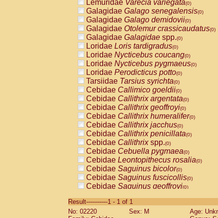
Lemuridae
Varecia variegata
(0)
Galagidae
Galago senegalensis
(0)
Galagidae
Galago demidovii
(0)
Galagidae
Otolemur crassicaudatus
(0)
Galagidae
Galagidae
spp.
(0)
Loridae
Loris tardigradus
(0)
Loridae
Nycticebus coucang
(0)
Loridae
Nycticebus pygmaeus
(0)
Loridae
Perodicticus potto
(0)
Tarsiidae
Tarsius syrichta
(0)
Cebidae
Callimico goeldii
(0)
Cebidae
Callithrix argentata
(0)
Cebidae
Callithrix geoffroyi
(0)
Cebidae
Callithrix humeralifer
(0)
Cebidae
Callithrix jacchus
(0)
Cebidae
Callithrix penicillata
(0)
Cebidae
Callithrix
spp.
(0)
Cebidae
Cebuella pygmaea
(0)
Cebidae
Leontopithecus rosalia
(0)
Cebidae
Saguinus bicolor
(0)
Cebidae
Saguinus fuscicollis
(0)
Cebidae
Saguinus geoffroyi
(0)
Cebidae
Saguinus imperator
(0)
Result-----------1 - 1 of 1
Cebidae
Saguinus labiatus
(0)
No: 02220
Sex: M
Age: Unk
Cebidae
Saguinus leucopus
(0)