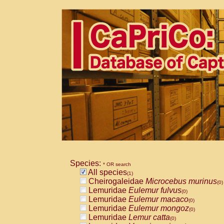
Species:
* OR search
All species
(1)
Cheirogaleidae
Microcebus murinus
(0)
Lemuridae
Eulemur fulvus
(0)
Lemuridae
Eulemur macaco
(0)
Lemuridae
Eulemur mongoz
(0)
Lemuridae
Lemur catta
(0)