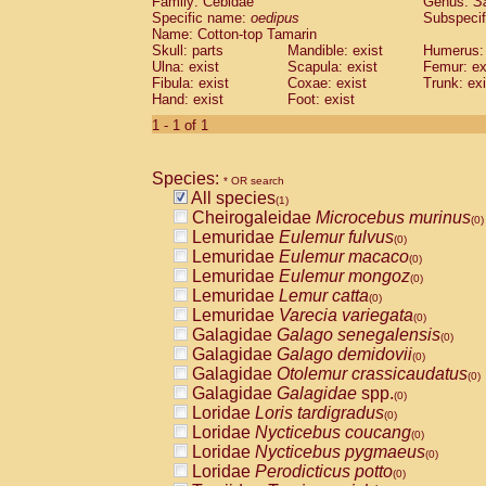
Family: Cebidae
Genus:
S
Cebidae
Saguinus midas
(0)
Specific name:
oedipus
Subspecif
Cebidae
Saguinus mystax
(0)
Name: Cotton-top Tamarin
Cebidae
Saguinus nigricollis
Skull: parts
Mandible: exist
(0)
Humerus: 
Cebidae
Saguinus oedipus
Ulna: exist
Scapula: exist
Femur: ex
(1)
Fibula: exist
Coxae: exist
Trunk: exi
Cebidae
Saguinus weddelli
(0)
Hand: exist
Foot: exist
Cebidae
Saguinus
spp.
(0)
Cebidae
Aotus trivirgatus
1 - 1 of 1
(0)
Cebidae
Cebus albifrons
(0)
Cebidae
Cebus apella
(0)
Species:
Cebidae
Cebus capucinus
* OR search
(0)
All species
Cebidae
Cebus nigrivittatus
(1)
(0)
Cheirogaleidae
Microcebus murinus
Cebidae
Cebus
spp.
(0)
(0)
Lemuridae
Eulemur fulvus
Cebidae
Saimiri boliviensis
(0)
(0)
Lemuridae
Eulemur macaco
Cebidae
Saimiri sciureus
(0)
(0)
Lemuridae
Eulemur mongoz
Atelidae
Alouatta caraya
(0)
(0)
Lemuridae
Lemur catta
Atelidae
Alouatta fusca
(0)
(0)
Lemuridae
Varecia variegata
Atelidae
Alouatta seniculus
(0)
(0)
Galagidae
Galago senegalensis
Atelidae
Alouatta
spp.
(0)
(0)
Galagidae
Galago demidovii
Atelidae
Ateles belzebuth
(0)
(0)
Galagidae
Otolemur crassicaudatus
Atelidae
Ateles geoffroyi
(0)
(0)
Galagidae
Galagidae
spp.
Atelidae
Ateles paniscus
(0)
(0)
Loridae
Loris tardigradus
Atelidae
Ateles
spp.
(0)
(0)
Loridae
Nycticebus coucang
Atelidae
Lagothrix lagothricha
(0)
(0)
Loridae
Nycticebus pygmaeus
Atelidae
Lagothrix lagothricha cana
(0)
(0)
Loridae
Perodicticus potto
Pitheciidae
Cacajao calvus rubicundu
(0)