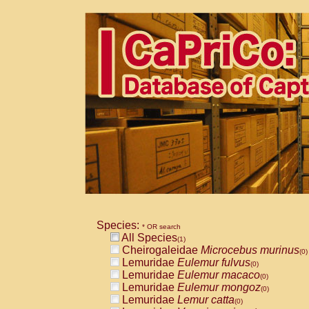
Species:
* OR search
All Species
(1)
Cheirogaleidae
Microcebus murinus
(0)
Lemuridae
Eulemur fulvus
(0)
Lemuridae
Eulemur macaco
(0)
Lemuridae
Eulemur mongoz
(0)
Lemuridae
Lemur catta
(0)