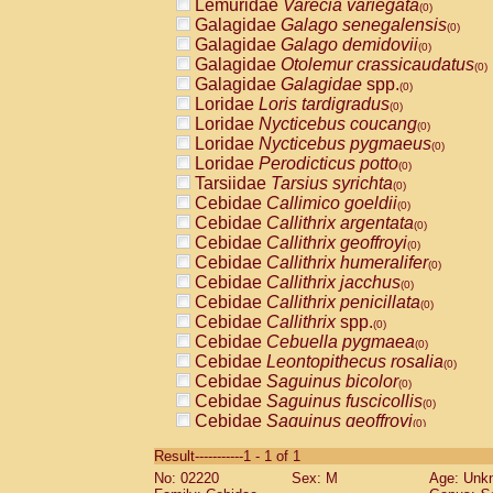
Lemuridae
Varecia variegata
(0)
Galagidae
Galago senegalensis
(0)
Galagidae
Galago demidovii
(0)
Galagidae
Otolemur crassicaudatus
(0)
Galagidae
Galagidae
spp.
(0)
Loridae
Loris tardigradus
(0)
Loridae
Nycticebus coucang
(0)
Loridae
Nycticebus pygmaeus
(0)
Loridae
Perodicticus potto
(0)
Tarsiidae
Tarsius syrichta
(0)
Cebidae
Callimico goeldii
(0)
Cebidae
Callithrix argentata
(0)
Cebidae
Callithrix geoffroyi
(0)
Cebidae
Callithrix humeralifer
(0)
Cebidae
Callithrix jacchus
(0)
Cebidae
Callithrix penicillata
(0)
Cebidae
Callithrix
spp.
(0)
Cebidae
Cebuella pygmaea
(0)
Cebidae
Leontopithecus rosalia
(0)
Cebidae
Saguinus bicolor
(0)
Cebidae
Saguinus fuscicollis
(0)
Cebidae
Saguinus geoffroyi
(0)
Cebidae
Saguinus imperator
(0)
Result-----------1 - 1 of 1
Cebidae
Saguinus labiatus
(0)
No: 02220
Sex: M
Age: Unk
Cebidae
Saguinus leucopus
(0)