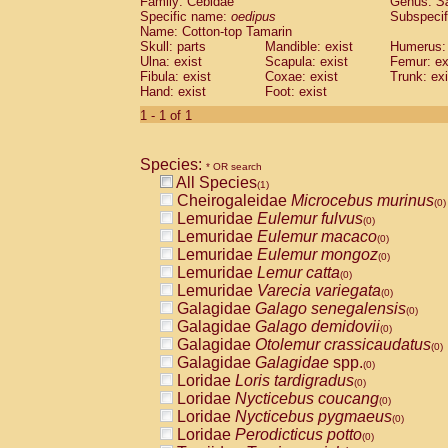
Family: Cebidae
Genus:
S
Cebidae
Saguinus midas
(0)
Specific name:
oedipus
Subspecif
Cebidae
Saguinus mystax
(0)
Name: Cotton-top Tamarin
Cebidae
Saguinus nigricollis
Skull: parts
Mandible: exist
(0)
Humerus: 
Cebidae
Saguinus oedipus
Ulna: exist
Scapula: exist
Femur: ex
(1)
Fibula: exist
Coxae: exist
Trunk: exi
Cebidae
Saguinus weddelli
(0)
Hand: exist
Foot: exist
Cebidae
Saguinus
spp.
(0)
Cebidae
Aotus trivirgatus
1 - 1 of 1
(0)
Cebidae
Cebus albifrons
(0)
Cebidae
Cebus apella
(0)
Species:
Cebidae
Cebus capucinus
* OR search
(0)
All Species
Cebidae
Cebus nigrivittatus
(1)
(0)
Cheirogaleidae
Microcebus murinus
Cebidae
Cebus
spp.
(0)
(0)
Lemuridae
Eulemur fulvus
Cebidae
Saimiri boliviensis
(0)
(0)
Lemuridae
Eulemur macaco
Cebidae
Saimiri sciureus
(0)
(0)
Lemuridae
Eulemur mongoz
Atelidae
Alouatta caraya
(0)
(0)
Lemuridae
Lemur catta
Atelidae
Alouatta fusca
(0)
(0)
Lemuridae
Varecia variegata
Atelidae
Alouatta seniculus
(0)
(0)
Galagidae
Galago senegalensis
Atelidae
Alouatta
spp.
(0)
(0)
Galagidae
Galago demidovii
Atelidae
Ateles belzebuth
(0)
(0)
Galagidae
Otolemur crassicaudatus
Atelidae
Ateles geoffroyi
(0)
(0)
Galagidae
Galagidae
spp.
Atelidae
Ateles paniscus
(0)
(0)
Loridae
Loris tardigradus
Atelidae
Ateles
spp.
(0)
(0)
Loridae
Nycticebus coucang
Atelidae
Lagothrix lagothricha
(0)
(0)
Loridae
Nycticebus pygmaeus
Atelidae
Lagothrix lagothricha cana
(0)
(0)
Loridae
Perodicticus potto
Pitheciidae
Cacajao calvus rubicundu
(0)