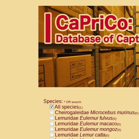
Species:
* OR search
All species
(1)
Cheirogaleidae
Microcebus murinus
(0)
Lemuridae
Eulemur fulvus
(0)
Lemuridae
Eulemur macaco
(0)
Lemuridae
Eulemur mongoz
(0)
Lemuridae
Lemur catta
(0)