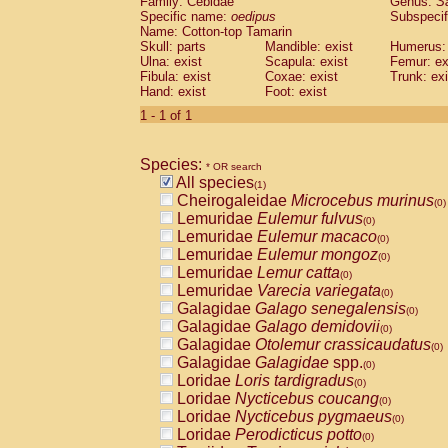
Family: Cebidae
Genus:
S
Cebidae
Saguinus midas
(0)
Specific name:
oedipus
Subspecif
Cebidae
Saguinus mystax
(0)
Name: Cotton-top Tamarin
Cebidae
Saguinus nigricollis
Skull: parts
Mandible: exist
(0)
Humerus: 
Cebidae
Saguinus oedipus
Ulna: exist
Scapula: exist
Femur: ex
(1)
Fibula: exist
Coxae: exist
Trunk: exi
Cebidae
Saguinus weddelli
(0)
Hand: exist
Foot: exist
Cebidae
Saguinus
spp.
(0)
Cebidae
Aotus trivirgatus
1 - 1 of 1
(0)
Cebidae
Cebus albifrons
(0)
Cebidae
Cebus apella
(0)
Species:
Cebidae
Cebus capucinus
* OR search
(0)
All species
Cebidae
Cebus nigrivittatus
(1)
(0)
Cheirogaleidae
Microcebus murinus
Cebidae
Cebus
spp.
(0)
(0)
Lemuridae
Eulemur fulvus
Cebidae
Saimiri boliviensis
(0)
(0)
Lemuridae
Eulemur macaco
Cebidae
Saimiri sciureus
(0)
(0)
Lemuridae
Eulemur mongoz
Atelidae
Alouatta caraya
(0)
(0)
Lemuridae
Lemur catta
Atelidae
Alouatta fusca
(0)
(0)
Lemuridae
Varecia variegata
Atelidae
Alouatta seniculus
(0)
(0)
Galagidae
Galago senegalensis
Atelidae
Alouatta
spp.
(0)
(0)
Galagidae
Galago demidovii
Atelidae
Ateles belzebuth
(0)
(0)
Galagidae
Otolemur crassicaudatus
Atelidae
Ateles geoffroyi
(0)
(0)
Galagidae
Galagidae
spp.
Atelidae
Ateles paniscus
(0)
(0)
Loridae
Loris tardigradus
Atelidae
Ateles
spp.
(0)
(0)
Loridae
Nycticebus coucang
Atelidae
Lagothrix lagothricha
(0)
(0)
Loridae
Nycticebus pygmaeus
Atelidae
Lagothrix lagothricha cana
(0)
(0)
Loridae
Perodicticus potto
Pitheciidae
Cacajao calvus rubicundu
(0)