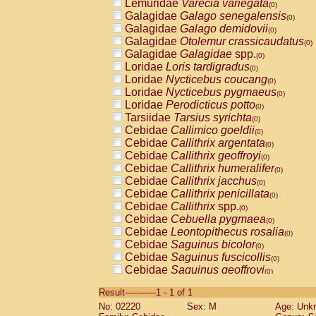
Lemuridae
Varecia variegata
(0)
Galagidae
Galago senegalensis
(0)
Galagidae
Galago demidovii
(0)
Galagidae
Otolemur crassicaudatus
(0)
Galagidae
Galagidae
spp.
(0)
Loridae
Loris tardigradus
(0)
Loridae
Nycticebus coucang
(0)
Loridae
Nycticebus pygmaeus
(0)
Loridae
Perodicticus potto
(0)
Tarsiidae
Tarsius syrichta
(0)
Cebidae
Callimico goeldii
(0)
Cebidae
Callithrix argentata
(0)
Cebidae
Callithrix geoffroyi
(0)
Cebidae
Callithrix humeralifer
(0)
Cebidae
Callithrix jacchus
(0)
Cebidae
Callithrix penicillata
(0)
Cebidae
Callithrix
spp.
(0)
Cebidae
Cebuella pygmaea
(0)
Cebidae
Leontopithecus rosalia
(0)
Cebidae
Saguinus bicolor
(0)
Cebidae
Saguinus fuscicollis
(0)
Cebidae
Saguinus geoffroyi
(0)
Cebidae
Saguinus imperator
(0)
Result-----------1 - 1 of 1
Cebidae
Saguinus labiatus
(0)
No: 02220
Sex: M
Age: Unk
Cebidae
Saguinus leucopus
(0)