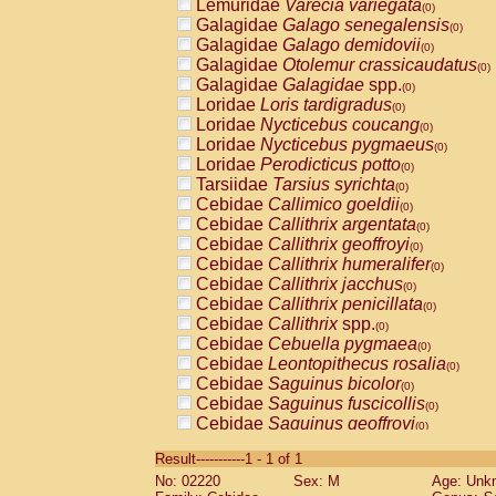
Lemuridae
Varecia variegata
(0)
Galagidae
Galago senegalensis
(0)
Galagidae
Galago demidovii
(0)
Galagidae
Otolemur crassicaudatus
(0)
Galagidae
Galagidae
spp.
(0)
Loridae
Loris tardigradus
(0)
Loridae
Nycticebus coucang
(0)
Loridae
Nycticebus pygmaeus
(0)
Loridae
Perodicticus potto
(0)
Tarsiidae
Tarsius syrichta
(0)
Cebidae
Callimico goeldii
(0)
Cebidae
Callithrix argentata
(0)
Cebidae
Callithrix geoffroyi
(0)
Cebidae
Callithrix humeralifer
(0)
Cebidae
Callithrix jacchus
(0)
Cebidae
Callithrix penicillata
(0)
Cebidae
Callithrix
spp.
(0)
Cebidae
Cebuella pygmaea
(0)
Cebidae
Leontopithecus rosalia
(0)
Cebidae
Saguinus bicolor
(0)
Cebidae
Saguinus fuscicollis
(0)
Cebidae
Saguinus geoffroyi
(0)
Cebidae
Saguinus imperator
(0)
Result-----------1 - 1 of 1
Cebidae
Saguinus labiatus
(0)
No: 02220
Sex: M
Age: Unk
Cebidae
Saguinus leucopus
(0)