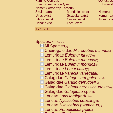
Family: Cebidae
Genus:
S
Cebidae
Saguinus midas
(0)
Specific name:
oedipus
Subspecif
Cebidae
Saguinus mystax
(0)
Name: Cotton-top Tamarin
Cebidae
Saguinus nigricollis
Skull: parts
Mandible: exist
(0)
Humerus: 
Cebidae
Saguinus oedipus
Ulna: exist
Scapula: exist
Femur: ex
(1)
Fibula: exist
Coxae: exist
Trunk: exi
Cebidae
Saguinus weddelli
(0)
Hand: exist
Foot: exist
Cebidae
Saguinus
spp.
(0)
Cebidae
Aotus trivirgatus
1 - 1 of 1
(0)
Cebidae
Cebus albifrons
(0)
Cebidae
Cebus apella
(0)
Species:
Cebidae
Cebus capucinus
* OR search
(0)
All Species
Cebidae
Cebus nigrivittatus
(1)
(0)
Cheirogaleidae
Microcebus murinus
Cebidae
Cebus
spp.
(0)
(0)
Lemuridae
Eulemur fulvus
Cebidae
Saimiri boliviensis
(0)
(0)
Lemuridae
Eulemur macaco
Cebidae
Saimiri sciureus
(0)
(0)
Lemuridae
Eulemur mongoz
Atelidae
Alouatta caraya
(0)
(0)
Lemuridae
Lemur catta
Atelidae
Alouatta fusca
(0)
(0)
Lemuridae
Varecia variegata
Atelidae
Alouatta seniculus
(0)
(0)
Galagidae
Galago senegalensis
Atelidae
Alouatta
spp.
(0)
(0)
Galagidae
Galago demidovii
Atelidae
Ateles belzebuth
(0)
(0)
Galagidae
Otolemur crassicaudatus
Atelidae
Ateles geoffroyi
(0)
(0)
Galagidae
Galagidae
spp.
Atelidae
Ateles paniscus
(0)
(0)
Loridae
Loris tardigradus
Atelidae
Ateles
spp.
(0)
(0)
Loridae
Nycticebus coucang
Atelidae
Lagothrix lagothricha
(0)
(0)
Loridae
Nycticebus pygmaeus
Atelidae
Lagothrix lagothricha cana
(0)
(0)
Loridae
Perodicticus potto
Pitheciidae
Cacajao calvus rubicundu
(0)