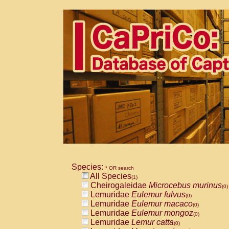
Species:
* OR search
All Species
(1)
Cheirogaleidae
Microcebus murinus
(0)
Lemuridae
Eulemur fulvus
(0)
Lemuridae
Eulemur macaco
(0)
Lemuridae
Eulemur mongoz
(0)
Lemuridae
Lemur catta
(0)