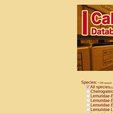
Species:
* OR search
All species
(1)
Cheirogalei
Lemuridae
E
Lemuridae
E
Lemuridae
E
Lemuridae
L