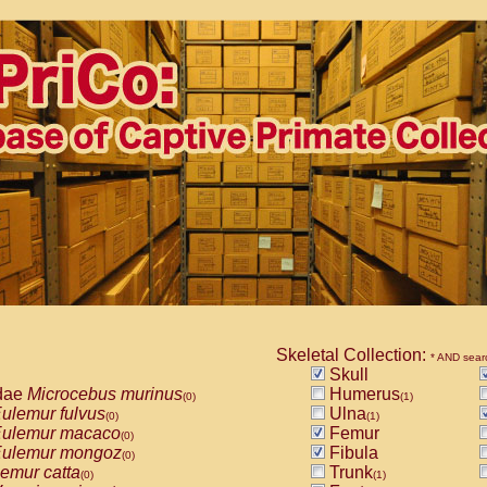
Skeletal Collection:
* AND sear
Skull
dae
Microcebus murinus
Humerus
(0)
(1)
ulemur fulvus
Ulna
(0)
(1)
ulemur macaco
Femur
(0)
ulemur mongoz
Fibula
(0)
emur catta
Trunk
(0)
(1)