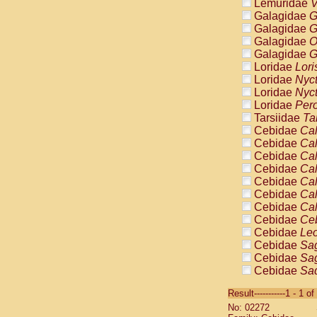
Lemuridae
V
Galagidae
G
Galagidae
G
Galagidae
O
Galagidae
G
Loridae
Lori
Loridae
Nyc
Loridae
Nyc
Loridae
Pero
Tarsiidae
Ta
Cebidae
Cal
Cebidae
Cal
Cebidae
Cal
Cebidae
Cal
Cebidae
Cal
Cebidae
Cal
Cebidae
Cal
Cebidae
Ce
Cebidae
Leo
Cebidae
Sag
Cebidae
Sag
Cebidae
Sag
Cebidae
Sag
Result-----------1 - 1 of
Cebidae
Sag
No: 02272
Cebidae
Sa