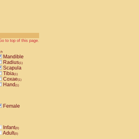
Go to top of this page.
ch
Mandible
Radius
(1)
Scapula
Tibia
(1)
Coxae
(1)
Hand
(1)
Female
Infant
(0)
Adult
(0)