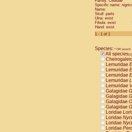
Family: Cebidae
Cebidae
Sa
Specific name:
nigrico
Cebidae
Sa
Name:
Cebidae
Sag
Skull: parts
Cebidae
Sa
Ulna: exist
Fibula: exist
Cebidae
Sag
Hand: exist
Cebidae
Sa
Cebidae
Aot
1 - 1 of 1
Cebidae
Ceb
Cebidae
Ceb
Species:
Cebidae
Ce
* OR search
All species
Cebidae
Ceb
(1)
Cheirogalei
Cebidae
Ce
Lemuridae
E
Cebidae
Sai
Lemuridae
E
Cebidae
Sai
Lemuridae
E
Atelidae
Alo
Lemuridae
L
Atelidae
Alo
Lemuridae
V
Atelidae
Alo
Galagidae
G
Atelidae
Alo
Galagidae
G
Atelidae
Ate
Galagidae
O
Atelidae
Ate
Galagidae
G
Atelidae
Ate
Loridae
Lori
Atelidae
Ate
Loridae
Nyc
Atelidae
Lag
Loridae
Nyc
Atelidae
Lag
Loridae
Pero
Pitheciidae