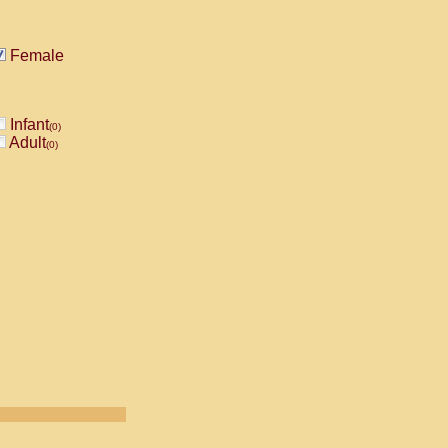
Female
Infant
(0)
Adult
(0)