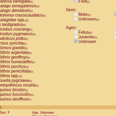
arecia variegata
Foot
(0)
(1)
alago senegalensis
(0)
Sexs:
alago demidovii
(0)
Male
tolemur crassicaudatus
(0)
(0)
Unknown
alagidae
spp.
(0)
(0)
s tardigradus
(0)
Ages:
ticebus coucang
(0)
Fetus
(0)
ticebus pygmaeus
(0)
Juvenile
(0)
dicticus potto
(0)
Unknown
rsius syrichta
(0)
limico goeldii
(0)
lithrix argentata
(0)
lithrix geoffroyi
(0)
lithrix humeralifer
(0)
lithrix jacchus
(0)
lithrix penicillata
(0)
lithrix
spp.
(0)
buella pygmaea
(0)
ntopithecus rosalia
(0)
uinus bicolor
(0)
uinus fuscicollis
(0)
uinus geoffroyi
(0)
uinus imperator
(0)
 1
uinus labiatus
(0)
Sex: F
Age: Unknown
guinus leucopus
(0)