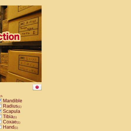
ch
Mandible
Radius
(1)
Scapula
Tibia
(1)
Coxae
(1)
Hand
(1)