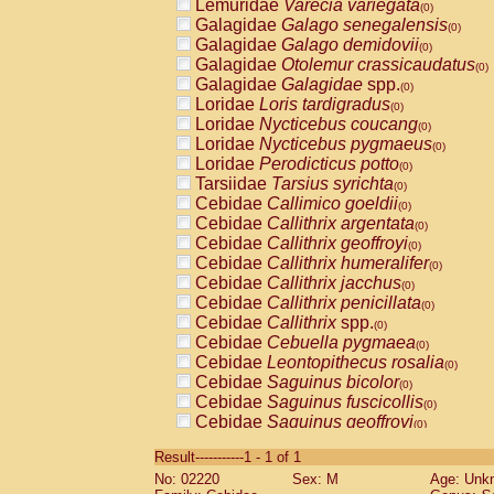
Lemuridae
Varecia variegata
(0)
Galagidae
Galago senegalensis
(0)
Galagidae
Galago demidovii
(0)
Galagidae
Otolemur crassicaudatus
(0)
Galagidae
Galagidae
spp.
(0)
Loridae
Loris tardigradus
(0)
Loridae
Nycticebus coucang
(0)
Loridae
Nycticebus pygmaeus
(0)
Loridae
Perodicticus potto
(0)
Tarsiidae
Tarsius syrichta
(0)
Cebidae
Callimico goeldii
(0)
Cebidae
Callithrix argentata
(0)
Cebidae
Callithrix geoffroyi
(0)
Cebidae
Callithrix humeralifer
(0)
Cebidae
Callithrix jacchus
(0)
Cebidae
Callithrix penicillata
(0)
Cebidae
Callithrix
spp.
(0)
Cebidae
Cebuella pygmaea
(0)
Cebidae
Leontopithecus rosalia
(0)
Cebidae
Saguinus bicolor
(0)
Cebidae
Saguinus fuscicollis
(0)
Cebidae
Saguinus geoffroyi
(0)
Cebidae
Saguinus imperator
(0)
Result-----------1 - 1 of 1
Cebidae
Saguinus labiatus
(0)
No: 02220
Sex: M
Age: Unk
Cebidae
Saguinus leucopus
(0)