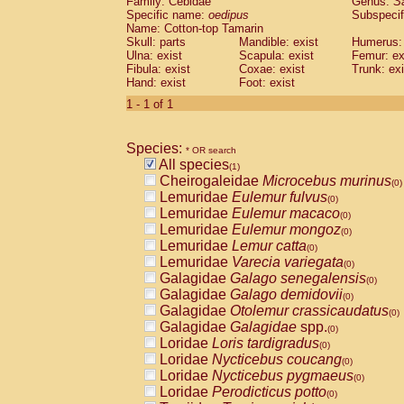
Family: Cebidae
Genus:
S
Cebidae
Saguinus midas
(0)
Specific name:
oedipus
Subspecif
Cebidae
Saguinus mystax
(0)
Name: Cotton-top Tamarin
Cebidae
Saguinus nigricollis
Skull: parts
Mandible: exist
(0)
Humerus: 
Cebidae
Saguinus oedipus
Ulna: exist
Scapula: exist
Femur: ex
(1)
Fibula: exist
Coxae: exist
Trunk: exi
Cebidae
Saguinus weddelli
(0)
Hand: exist
Foot: exist
Cebidae
Saguinus
spp.
(0)
Cebidae
Aotus trivirgatus
1 - 1 of 1
(0)
Cebidae
Cebus albifrons
(0)
Cebidae
Cebus apella
(0)
Species:
Cebidae
Cebus capucinus
* OR search
(0)
All species
Cebidae
Cebus nigrivittatus
(1)
(0)
Cheirogaleidae
Microcebus murinus
Cebidae
Cebus
spp.
(0)
(0)
Lemuridae
Eulemur fulvus
Cebidae
Saimiri boliviensis
(0)
(0)
Lemuridae
Eulemur macaco
Cebidae
Saimiri sciureus
(0)
(0)
Lemuridae
Eulemur mongoz
Atelidae
Alouatta caraya
(0)
(0)
Lemuridae
Lemur catta
Atelidae
Alouatta fusca
(0)
(0)
Lemuridae
Varecia variegata
Atelidae
Alouatta seniculus
(0)
(0)
Galagidae
Galago senegalensis
Atelidae
Alouatta
spp.
(0)
(0)
Galagidae
Galago demidovii
Atelidae
Ateles belzebuth
(0)
(0)
Galagidae
Otolemur crassicaudatus
Atelidae
Ateles geoffroyi
(0)
(0)
Galagidae
Galagidae
spp.
Atelidae
Ateles paniscus
(0)
(0)
Loridae
Loris tardigradus
Atelidae
Ateles
spp.
(0)
(0)
Loridae
Nycticebus coucang
Atelidae
Lagothrix lagothricha
(0)
(0)
Loridae
Nycticebus pygmaeus
Atelidae
Lagothrix lagothricha cana
(0)
(0)
Loridae
Perodicticus potto
Pitheciidae
Cacajao calvus rubicundu
(0)