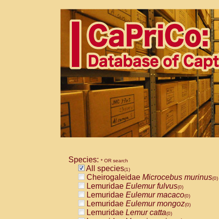
Species:
* OR search
All species
(1)
Cheirogaleidae
Microcebus murinus
(0)
Lemuridae
Eulemur fulvus
(0)
Lemuridae
Eulemur macaco
(0)
Lemuridae
Eulemur mongoz
(0)
Lemuridae
Lemur catta
(0)