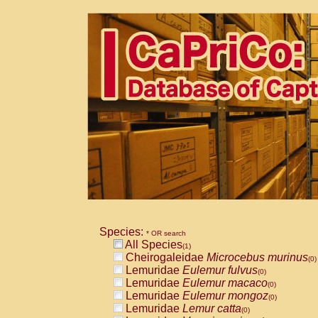
Species:
* OR search
All Species
(1)
Cheirogaleidae
Microcebus murinus
(0)
Lemuridae
Eulemur fulvus
(0)
Lemuridae
Eulemur macaco
(0)
Lemuridae
Eulemur mongoz
(0)
Lemuridae
Lemur catta
(0)