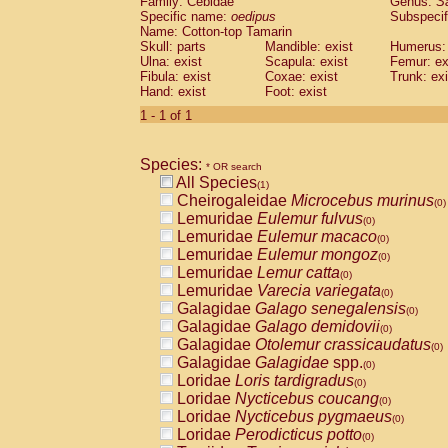
Family: Cebidae
Genus:
S
Cebidae
Saguinus midas
(0)
Specific name:
oedipus
Subspecif
Cebidae
Saguinus mystax
(0)
Name: Cotton-top Tamarin
Cebidae
Saguinus nigricollis
Skull: parts
Mandible: exist
(0)
Humerus: 
Cebidae
Saguinus oedipus
Ulna: exist
Scapula: exist
Femur: ex
(1)
Fibula: exist
Coxae: exist
Trunk: exi
Cebidae
Saguinus weddelli
(0)
Hand: exist
Foot: exist
Cebidae
Saguinus
spp.
(0)
Cebidae
Aotus trivirgatus
1 - 1 of 1
(0)
Cebidae
Cebus albifrons
(0)
Cebidae
Cebus apella
(0)
Species:
Cebidae
Cebus capucinus
* OR search
(0)
All Species
Cebidae
Cebus nigrivittatus
(1)
(0)
Cheirogaleidae
Microcebus murinus
Cebidae
Cebus
spp.
(0)
(0)
Lemuridae
Eulemur fulvus
Cebidae
Saimiri boliviensis
(0)
(0)
Lemuridae
Eulemur macaco
Cebidae
Saimiri sciureus
(0)
(0)
Lemuridae
Eulemur mongoz
Atelidae
Alouatta caraya
(0)
(0)
Lemuridae
Lemur catta
Atelidae
Alouatta fusca
(0)
(0)
Lemuridae
Varecia variegata
Atelidae
Alouatta seniculus
(0)
(0)
Galagidae
Galago senegalensis
Atelidae
Alouatta
spp.
(0)
(0)
Galagidae
Galago demidovii
Atelidae
Ateles belzebuth
(0)
(0)
Galagidae
Otolemur crassicaudatus
Atelidae
Ateles geoffroyi
(0)
(0)
Galagidae
Galagidae
spp.
Atelidae
Ateles paniscus
(0)
(0)
Loridae
Loris tardigradus
Atelidae
Ateles
spp.
(0)
(0)
Loridae
Nycticebus coucang
Atelidae
Lagothrix lagothricha
(0)
(0)
Loridae
Nycticebus pygmaeus
Atelidae
Lagothrix lagothricha cana
(0)
(0)
Loridae
Perodicticus potto
Pitheciidae
Cacajao calvus rubicundu
(0)