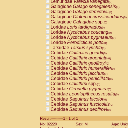
Lemuridae
Varecia variegata
(0)
Galagidae
Galago senegalensis
(0)
Galagidae
Galago demidovii
(0)
Galagidae
Otolemur crassicaudatus
(0)
Galagidae
Galagidae
spp.
(0)
Loridae
Loris tardigradus
(0)
Loridae
Nycticebus coucang
(0)
Loridae
Nycticebus pygmaeus
(0)
Loridae
Perodicticus potto
(0)
Tarsiidae
Tarsius syrichta
(0)
Cebidae
Callimico goeldii
(0)
Cebidae
Callithrix argentata
(0)
Cebidae
Callithrix geoffroyi
(0)
Cebidae
Callithrix humeralifer
(0)
Cebidae
Callithrix jacchus
(0)
Cebidae
Callithrix penicillata
(0)
Cebidae
Callithrix
spp.
(0)
Cebidae
Cebuella pygmaea
(0)
Cebidae
Leontopithecus rosalia
(0)
Cebidae
Saguinus bicolor
(0)
Cebidae
Saguinus fuscicollis
(0)
Cebidae
Saguinus geoffroyi
(0)
Cebidae
Saguinus imperator
(0)
Result-----------1 - 1 of 1
Cebidae
Saguinus labiatus
(0)
No: 02220
Sex: M
Age: Unk
Cebidae
Saguinus leucopus
(0)