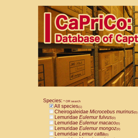
Species:
* OR search
All species
(1)
Cheirogaleidae
Microcebus murinus
(0)
Lemuridae
Eulemur fulvus
(0)
Lemuridae
Eulemur macaco
(0)
Lemuridae
Eulemur mongoz
(0)
Lemuridae
Lemur catta
(0)