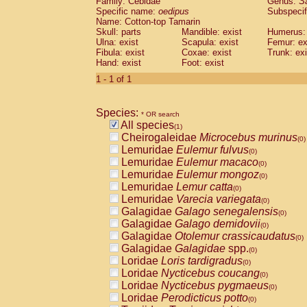
Family: Cebidae
Genus:
S
Cebidae
Saguinus midas
(0)
Specific name:
oedipus
Subspecif
Cebidae
Saguinus mystax
(0)
Name: Cotton-top Tamarin
Cebidae
Saguinus nigricollis
Skull: parts
Mandible: exist
(0)
Humerus: 
Cebidae
Saguinus oedipus
Ulna: exist
Scapula: exist
Femur: ex
(1)
Fibula: exist
Coxae: exist
Trunk: exi
Cebidae
Saguinus weddelli
(0)
Hand: exist
Foot: exist
Cebidae
Saguinus
spp.
(0)
Cebidae
Aotus trivirgatus
1 - 1 of 1
(0)
Cebidae
Cebus albifrons
(0)
Cebidae
Cebus apella
(0)
Species:
Cebidae
Cebus capucinus
* OR search
(0)
All species
Cebidae
Cebus nigrivittatus
(1)
(0)
Cheirogaleidae
Microcebus murinus
Cebidae
Cebus
spp.
(0)
(0)
Lemuridae
Eulemur fulvus
Cebidae
Saimiri boliviensis
(0)
(0)
Lemuridae
Eulemur macaco
Cebidae
Saimiri sciureus
(0)
(0)
Lemuridae
Eulemur mongoz
Atelidae
Alouatta caraya
(0)
(0)
Lemuridae
Lemur catta
Atelidae
Alouatta fusca
(0)
(0)
Lemuridae
Varecia variegata
Atelidae
Alouatta seniculus
(0)
(0)
Galagidae
Galago senegalensis
Atelidae
Alouatta
spp.
(0)
(0)
Galagidae
Galago demidovii
Atelidae
Ateles belzebuth
(0)
(0)
Galagidae
Otolemur crassicaudatus
Atelidae
Ateles geoffroyi
(0)
(0)
Galagidae
Galagidae
spp.
Atelidae
Ateles paniscus
(0)
(0)
Loridae
Loris tardigradus
Atelidae
Ateles
spp.
(0)
(0)
Loridae
Nycticebus coucang
Atelidae
Lagothrix lagothricha
(0)
(0)
Loridae
Nycticebus pygmaeus
Atelidae
Lagothrix lagothricha cana
(0)
(0)
Loridae
Perodicticus potto
Pitheciidae
Cacajao calvus rubicundu
(0)