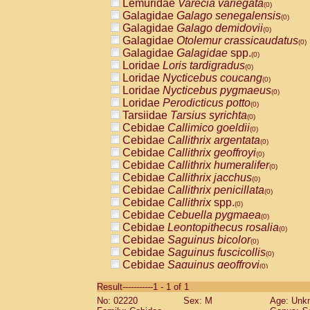
Lemuridae
Varecia variegata
(0)
Galagidae
Galago senegalensis
(0)
Galagidae
Galago demidovii
(0)
Galagidae
Otolemur crassicaudatus
(0)
Galagidae
Galagidae
spp.
(0)
Loridae
Loris tardigradus
(0)
Loridae
Nycticebus coucang
(0)
Loridae
Nycticebus pygmaeus
(0)
Loridae
Perodicticus potto
(0)
Tarsiidae
Tarsius syrichta
(0)
Cebidae
Callimico goeldii
(0)
Cebidae
Callithrix argentata
(0)
Cebidae
Callithrix geoffroyi
(0)
Cebidae
Callithrix humeralifer
(0)
Cebidae
Callithrix jacchus
(0)
Cebidae
Callithrix penicillata
(0)
Cebidae
Callithrix
spp.
(0)
Cebidae
Cebuella pygmaea
(0)
Cebidae
Leontopithecus rosalia
(0)
Cebidae
Saguinus bicolor
(0)
Cebidae
Saguinus fuscicollis
(0)
Cebidae
Saguinus geoffroyi
(0)
Cebidae
Saguinus imperator
(0)
Result-----------1 - 1 of 1
Cebidae
Saguinus labiatus
(0)
No: 02220
Sex: M
Age: Unk
Cebidae
Saguinus leucopus
(0)