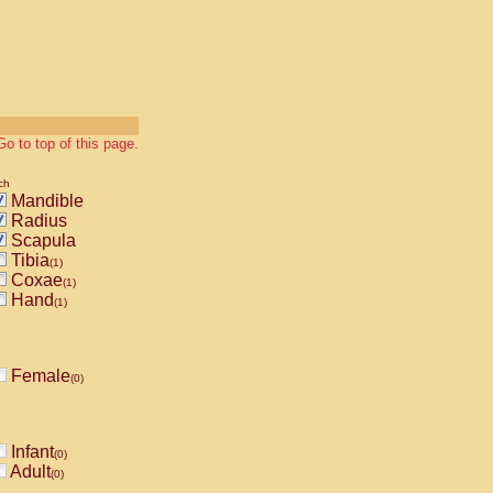
Go to top of this page.
ch
Mandible
Radius
Scapula
Tibia
(1)
Coxae
(1)
Hand
(1)
Female
(0)
Infant
(0)
Adult
(0)