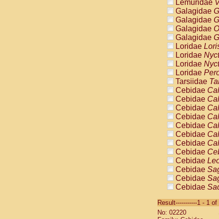
Lemuridae
V
Galagidae
G
Galagidae
G
Galagidae
O
Galagidae
G
Loridae
Lori
Loridae
Nyc
Loridae
Nyc
Loridae
Pero
Tarsiidae
Ta
Cebidae
Cal
Cebidae
Cal
Cebidae
Cal
Cebidae
Cal
Cebidae
Cal
Cebidae
Cal
Cebidae
Cal
Cebidae
Ce
Cebidae
Leo
Cebidae
Sag
Cebidae
Sag
Cebidae
Sag
Cebidae
Sag
Result-----------1 - 1 of
Cebidae
Sag
No: 02220
Cebidae
Sa