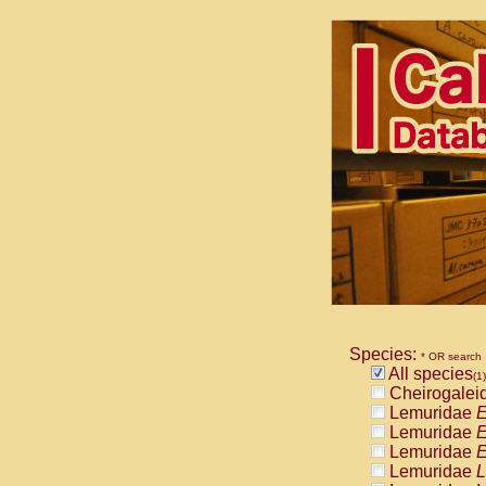
Species:
* OR search
All species
(1)
Cheirogalei
Lemuridae
E
Lemuridae
E
Lemuridae
E
Lemuridae
L