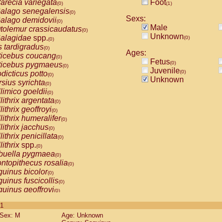
arecia variegata
Foot
(0)
(1)
alago senegalensis
(0)
Sexs:
alago demidovii
(0)
Male
tolemur crassicaudatus
(0)
Unknown
alagidae
spp.
(0)
(0)
s tardigradus
(0)
Ages:
ticebus coucang
(0)
Fetus
(0)
ticebus pygmaeus
(0)
Juvenile
(0)
dicticus potto
(0)
Unknown
rsius syrichta
(0)
limico goeldii
(0)
lithrix argentata
(0)
lithrix geoffroyi
(0)
lithrix humeralifer
(0)
lithrix jacchus
(0)
lithrix penicillata
(0)
lithrix
spp.
(0)
buella pygmaea
(0)
ntopithecus rosalia
(0)
uinus bicolor
(0)
uinus fuscicollis
(0)
uinus geoffroyi
(0)
uinus imperator
(0)
 1
uinus labiatus
(0)
Sex: M
Age: Unknown
guinus leucopus
(0)