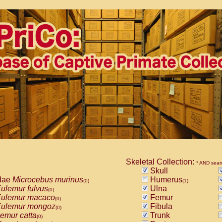
Skeletal Collection:
* AND sear
Skull
dae
Microcebus murinus
Humerus
(0)
(1)
ulemur fulvus
Ulna
(0)
ulemur macaco
Femur
(0)
ulemur mongoz
Fibula
(0)
emur catta
Trunk
(0)