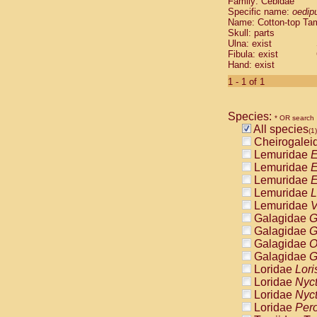
Family: Cebidae
Cebidae
Sa
Specific name:
oedip
Cebidae
Sa
Name: Cotton-top Ta
Cebidae
Sag
Skull: parts
Cebidae
Sa
Ulna: exist
Fibula: exist
Cebidae
Sag
Hand: exist
Cebidae
Sa
Cebidae
Aot
1 - 1 of 1
Cebidae
Ceb
Cebidae
Ceb
Species:
Cebidae
Ce
* OR search
All species
Cebidae
Ceb
(1)
Cheirogalei
Cebidae
Ce
Lemuridae
E
Cebidae
Sai
Lemuridae
E
Cebidae
Sai
Lemuridae
E
Atelidae
Alo
Lemuridae
L
Atelidae
Alo
Lemuridae
V
Atelidae
Alo
Galagidae
G
Atelidae
Alo
Galagidae
G
Atelidae
Ate
Galagidae
O
Atelidae
Ate
Galagidae
G
Atelidae
Ate
Loridae
Lori
Atelidae
Ate
Loridae
Nyc
Atelidae
Lag
Loridae
Nyc
Atelidae
Lag
Loridae
Pero
Pitheciidae