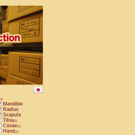
ch
Mandible
Radius
Scapula
Tibia
(1)
Coxae
(1)
Hand
(1)