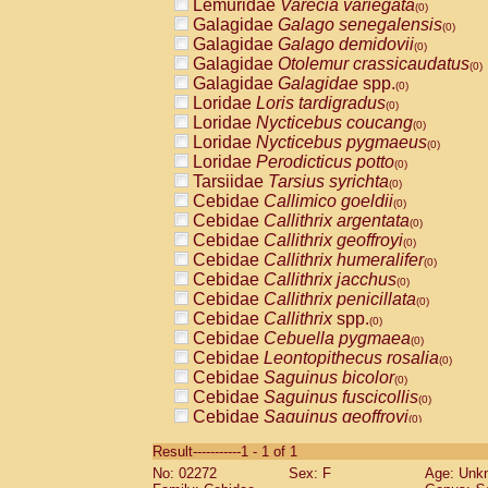
Lemuridae
Varecia variegata
(0)
Galagidae
Galago senegalensis
(0)
Galagidae
Galago demidovii
(0)
Galagidae
Otolemur crassicaudatus
(0)
Galagidae
Galagidae
spp.
(0)
Loridae
Loris tardigradus
(0)
Loridae
Nycticebus coucang
(0)
Loridae
Nycticebus pygmaeus
(0)
Loridae
Perodicticus potto
(0)
Tarsiidae
Tarsius syrichta
(0)
Cebidae
Callimico goeldii
(0)
Cebidae
Callithrix argentata
(0)
Cebidae
Callithrix geoffroyi
(0)
Cebidae
Callithrix humeralifer
(0)
Cebidae
Callithrix jacchus
(0)
Cebidae
Callithrix penicillata
(0)
Cebidae
Callithrix
spp.
(0)
Cebidae
Cebuella pygmaea
(0)
Cebidae
Leontopithecus rosalia
(0)
Cebidae
Saguinus bicolor
(0)
Cebidae
Saguinus fuscicollis
(0)
Cebidae
Saguinus geoffroyi
(0)
Cebidae
Saguinus imperator
(0)
Result-----------1 - 1 of 1
Cebidae
Saguinus labiatus
(0)
No: 02272
Sex: F
Age: Unk
Cebidae
Saguinus leucopus
(0)