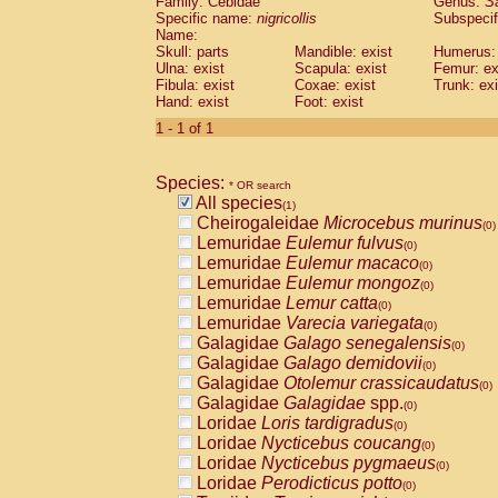
Family: Cebidae
Genus:
S
Cebidae
Saguinus midas
(0)
Specific name:
nigricollis
Subspecif
Cebidae
Saguinus mystax
(0)
Name:
Cebidae
Saguinus nigricollis
Skull: parts
Mandible: exist
(1)
Humerus: 
Cebidae
Saguinus oedipus
Ulna: exist
Scapula: exist
Femur: ex
(0)
Fibula: exist
Coxae: exist
Trunk: exi
Cebidae
Saguinus weddelli
(0)
Hand: exist
Foot: exist
Cebidae
Saguinus
spp.
(0)
Cebidae
Aotus trivirgatus
1 - 1 of 1
(0)
Cebidae
Cebus albifrons
(0)
Cebidae
Cebus apella
(0)
Species:
Cebidae
Cebus capucinus
* OR search
(0)
All species
Cebidae
Cebus nigrivittatus
(1)
(0)
Cheirogaleidae
Microcebus murinus
Cebidae
Cebus
spp.
(0)
(0)
Lemuridae
Eulemur fulvus
Cebidae
Saimiri boliviensis
(0)
(0)
Lemuridae
Eulemur macaco
Cebidae
Saimiri sciureus
(0)
(0)
Lemuridae
Eulemur mongoz
Atelidae
Alouatta caraya
(0)
(0)
Lemuridae
Lemur catta
Atelidae
Alouatta fusca
(0)
(0)
Lemuridae
Varecia variegata
Atelidae
Alouatta seniculus
(0)
(0)
Galagidae
Galago senegalensis
Atelidae
Alouatta
spp.
(0)
(0)
Galagidae
Galago demidovii
Atelidae
Ateles belzebuth
(0)
(0)
Galagidae
Otolemur crassicaudatus
Atelidae
Ateles geoffroyi
(0)
(0)
Galagidae
Galagidae
spp.
Atelidae
Ateles paniscus
(0)
(0)
Loridae
Loris tardigradus
Atelidae
Ateles
spp.
(0)
(0)
Loridae
Nycticebus coucang
Atelidae
Lagothrix lagothricha
(0)
(0)
Loridae
Nycticebus pygmaeus
Atelidae
Lagothrix lagothricha cana
(0)
(0)
Loridae
Perodicticus potto
Pitheciidae
Cacajao calvus rubicundu
(0)