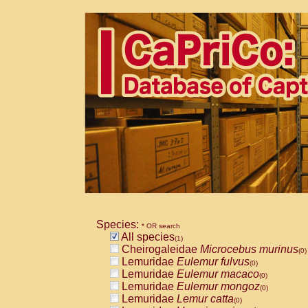
Species:
* OR search
All species
(1)
Cheirogaleidae
Microcebus murinus
(0)
Lemuridae
Eulemur fulvus
(0)
Lemuridae
Eulemur macaco
(0)
Lemuridae
Eulemur mongoz
(0)
Lemuridae
Lemur catta
(0)