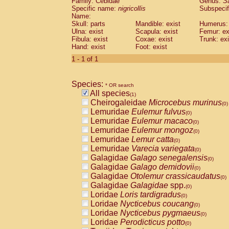
Family: Cebidae
Genus:
S
Cebidae
Saguinus midas
(0)
Specific name:
nigricollis
Subspecif
Cebidae
Saguinus mystax
(0)
Name:
Cebidae
Saguinus nigricollis
Skull: parts
Mandible: exist
(1)
Humerus: 
Cebidae
Saguinus oedipus
Ulna: exist
Scapula: exist
Femur: ex
(0)
Fibula: exist
Coxae: exist
Trunk: exi
Cebidae
Saguinus weddelli
(0)
Hand: exist
Foot: exist
Cebidae
Saguinus
spp.
(0)
Cebidae
Aotus trivirgatus
1 - 1 of 1
(0)
Cebidae
Cebus albifrons
(0)
Cebidae
Cebus apella
(0)
Species:
Cebidae
Cebus capucinus
* OR search
(0)
All species
Cebidae
Cebus nigrivittatus
(1)
(0)
Cheirogaleidae
Microcebus murinus
Cebidae
Cebus
spp.
(0)
(0)
Lemuridae
Eulemur fulvus
Cebidae
Saimiri boliviensis
(0)
(0)
Lemuridae
Eulemur macaco
Cebidae
Saimiri sciureus
(0)
(0)
Lemuridae
Eulemur mongoz
Atelidae
Alouatta caraya
(0)
(0)
Lemuridae
Lemur catta
Atelidae
Alouatta fusca
(0)
(0)
Lemuridae
Varecia variegata
Atelidae
Alouatta seniculus
(0)
(0)
Galagidae
Galago senegalensis
Atelidae
Alouatta
spp.
(0)
(0)
Galagidae
Galago demidovii
Atelidae
Ateles belzebuth
(0)
(0)
Galagidae
Otolemur crassicaudatus
Atelidae
Ateles geoffroyi
(0)
(0)
Galagidae
Galagidae
spp.
Atelidae
Ateles paniscus
(0)
(0)
Loridae
Loris tardigradus
Atelidae
Ateles
spp.
(0)
(0)
Loridae
Nycticebus coucang
Atelidae
Lagothrix lagothricha
(0)
(0)
Loridae
Nycticebus pygmaeus
Atelidae
Lagothrix lagothricha cana
(0)
(0)
Loridae
Perodicticus potto
Pitheciidae
Cacajao calvus rubicundu
(0)