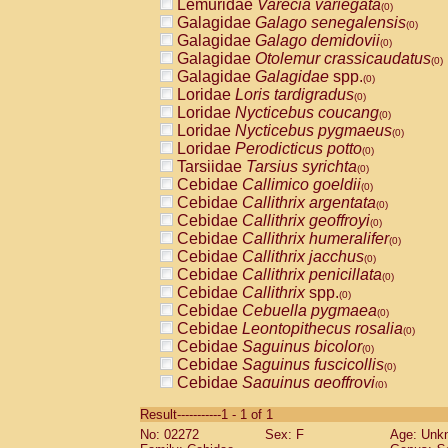
Lemuridae
Varecia variegata
(0)
Galagidae
Galago senegalensis
(0)
Galagidae
Galago demidovii
(0)
Galagidae
Otolemur crassicaudatus
(0)
Galagidae
Galagidae
spp.
(0)
Loridae
Loris tardigradus
(0)
Loridae
Nycticebus coucang
(0)
Loridae
Nycticebus pygmaeus
(0)
Loridae
Perodicticus potto
(0)
Tarsiidae
Tarsius syrichta
(0)
Cebidae
Callimico goeldii
(0)
Cebidae
Callithrix argentata
(0)
Cebidae
Callithrix geoffroyi
(0)
Cebidae
Callithrix humeralifer
(0)
Cebidae
Callithrix jacchus
(0)
Cebidae
Callithrix penicillata
(0)
Cebidae
Callithrix
spp.
(0)
Cebidae
Cebuella pygmaea
(0)
Cebidae
Leontopithecus rosalia
(0)
Cebidae
Saguinus bicolor
(0)
Cebidae
Saguinus fuscicollis
(0)
Cebidae
Saguinus geoffroyi
(0)
Cebidae
Saguinus imperator
(0)
Result-----------1 - 1 of 1
Cebidae
Saguinus labiatus
(0)
No: 02272
Sex: F
Age: Unk
Cebidae
Saguinus leucopus
(0)