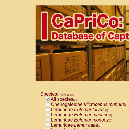
Species:
* OR search
All species
(1)
Cheirogaleidae
Microcebus murinus
(0)
Lemuridae
Eulemur fulvus
(0)
Lemuridae
Eulemur macaco
(0)
Lemuridae
Eulemur mongoz
(0)
Lemuridae
Lemur catta
(0)