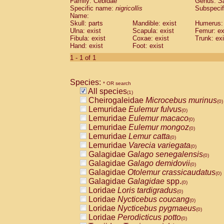
Family: Cebidae
Genus:
S
Cebidae
Saguinus midas
(0)
Specific name:
nigricollis
Subspecif
Cebidae
Saguinus mystax
(0)
Name:
Cebidae
Saguinus nigricollis
Skull: parts
Mandible: exist
(1)
Humerus: 
Cebidae
Saguinus oedipus
Ulna: exist
Scapula: exist
Femur: ex
(0)
Fibula: exist
Coxae: exist
Trunk: exi
Cebidae
Saguinus weddelli
(0)
Hand: exist
Foot: exist
Cebidae
Saguinus
spp.
(0)
Cebidae
Aotus trivirgatus
1 - 1 of 1
(0)
Cebidae
Cebus albifrons
(0)
Cebidae
Cebus apella
(0)
Species:
Cebidae
Cebus capucinus
* OR search
(0)
All species
Cebidae
Cebus nigrivittatus
(1)
(0)
Cheirogaleidae
Microcebus murinus
Cebidae
Cebus
spp.
(0)
(0)
Lemuridae
Eulemur fulvus
Cebidae
Saimiri boliviensis
(0)
(0)
Lemuridae
Eulemur macaco
Cebidae
Saimiri sciureus
(0)
(0)
Lemuridae
Eulemur mongoz
Atelidae
Alouatta caraya
(0)
(0)
Lemuridae
Lemur catta
Atelidae
Alouatta fusca
(0)
(0)
Lemuridae
Varecia variegata
Atelidae
Alouatta seniculus
(0)
(0)
Galagidae
Galago senegalensis
Atelidae
Alouatta
spp.
(0)
(0)
Galagidae
Galago demidovii
Atelidae
Ateles belzebuth
(0)
(0)
Galagidae
Otolemur crassicaudatus
Atelidae
Ateles geoffroyi
(0)
(0)
Galagidae
Galagidae
spp.
Atelidae
Ateles paniscus
(0)
(0)
Loridae
Loris tardigradus
Atelidae
Ateles
spp.
(0)
(0)
Loridae
Nycticebus coucang
Atelidae
Lagothrix lagothricha
(0)
(0)
Loridae
Nycticebus pygmaeus
Atelidae
Lagothrix lagothricha cana
(0)
(0)
Loridae
Perodicticus potto
Pitheciidae
Cacajao calvus rubicundu
(0)