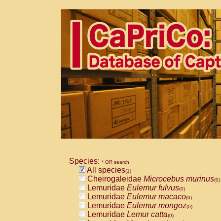
Species:
* OR search
All species
(1)
Cheirogaleidae
Microcebus murinus
(0)
Lemuridae
Eulemur fulvus
(0)
Lemuridae
Eulemur macaco
(0)
Lemuridae
Eulemur mongoz
(0)
Lemuridae
Lemur catta
(0)