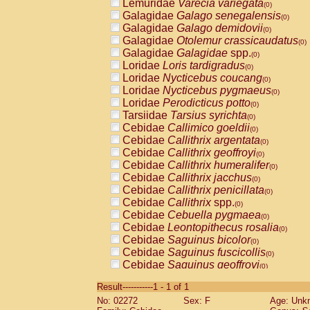
Lemuridae
Varecia variegata
(0)
Galagidae
Galago senegalensis
(0)
Galagidae
Galago demidovii
(0)
Galagidae
Otolemur crassicaudatus
(0)
Galagidae
Galagidae
spp.
(0)
Loridae
Loris tardigradus
(0)
Loridae
Nycticebus coucang
(0)
Loridae
Nycticebus pygmaeus
(0)
Loridae
Perodicticus potto
(0)
Tarsiidae
Tarsius syrichta
(0)
Cebidae
Callimico goeldii
(0)
Cebidae
Callithrix argentata
(0)
Cebidae
Callithrix geoffroyi
(0)
Cebidae
Callithrix humeralifer
(0)
Cebidae
Callithrix jacchus
(0)
Cebidae
Callithrix penicillata
(0)
Cebidae
Callithrix
spp.
(0)
Cebidae
Cebuella pygmaea
(0)
Cebidae
Leontopithecus rosalia
(0)
Cebidae
Saguinus bicolor
(0)
Cebidae
Saguinus fuscicollis
(0)
Cebidae
Saguinus geoffroyi
(0)
Cebidae
Saguinus imperator
(0)
Result-----------1 - 1 of 1
Cebidae
Saguinus labiatus
(0)
No: 02272
Sex: F
Age: Unk
Cebidae
Saguinus leucopus
(0)