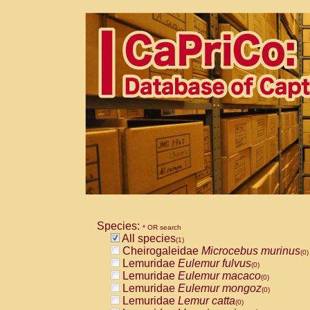
Species:
* OR search
All species
(1)
Cheirogaleidae
Microcebus murinus
(0)
Lemuridae
Eulemur fulvus
(0)
Lemuridae
Eulemur macaco
(0)
Lemuridae
Eulemur mongoz
(0)
Lemuridae
Lemur catta
(0)