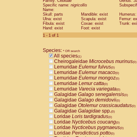
Family: Cebidae
Genus:
S
Cebidae
Saguinus midas
(0)
Specific name:
nigricollis
Subspecif
Cebidae
Saguinus mystax
(0)
Name:
Cebidae
Saguinus nigricollis
Skull: parts
Mandible: exist
(1)
Humerus: 
Cebidae
Saguinus oedipus
Ulna: exist
Scapula: exist
Femur: ex
(0)
Fibula: exist
Coxae: exist
Trunk: exi
Cebidae
Saguinus weddelli
(0)
Hand: exist
Foot: exist
Cebidae
Saguinus
spp.
(0)
Cebidae
Aotus trivirgatus
1 - 1 of 1
(0)
Cebidae
Cebus albifrons
(0)
Cebidae
Cebus apella
(0)
Species:
Cebidae
Cebus capucinus
* OR search
(0)
All species
Cebidae
Cebus nigrivittatus
(1)
(0)
Cheirogaleidae
Microcebus murinus
Cebidae
Cebus
spp.
(0)
(0)
Lemuridae
Eulemur fulvus
Cebidae
Saimiri boliviensis
(0)
(0)
Lemuridae
Eulemur macaco
Cebidae
Saimiri sciureus
(0)
(0)
Lemuridae
Eulemur mongoz
Atelidae
Alouatta caraya
(0)
(0)
Lemuridae
Lemur catta
Atelidae
Alouatta fusca
(0)
(0)
Lemuridae
Varecia variegata
Atelidae
Alouatta seniculus
(0)
(0)
Galagidae
Galago senegalensis
Atelidae
Alouatta
spp.
(0)
(0)
Galagidae
Galago demidovii
Atelidae
Ateles belzebuth
(0)
(0)
Galagidae
Otolemur crassicaudatus
Atelidae
Ateles geoffroyi
(0)
(0)
Galagidae
Galagidae
spp.
Atelidae
Ateles paniscus
(0)
(0)
Loridae
Loris tardigradus
Atelidae
Ateles
spp.
(0)
(0)
Loridae
Nycticebus coucang
Atelidae
Lagothrix lagothricha
(0)
(0)
Loridae
Nycticebus pygmaeus
Atelidae
Lagothrix lagothricha cana
(0)
(0)
Loridae
Perodicticus potto
Pitheciidae
Cacajao calvus rubicundu
(0)