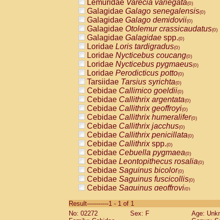
Lemuridae
Varecia variegata
(0)
Galagidae
Galago senegalensis
(0)
Galagidae
Galago demidovii
(0)
Galagidae
Otolemur crassicaudatus
(0)
Galagidae
Galagidae
spp.
(0)
Loridae
Loris tardigradus
(0)
Loridae
Nycticebus coucang
(0)
Loridae
Nycticebus pygmaeus
(0)
Loridae
Perodicticus potto
(0)
Tarsiidae
Tarsius syrichta
(0)
Cebidae
Callimico goeldii
(0)
Cebidae
Callithrix argentata
(0)
Cebidae
Callithrix geoffroyi
(0)
Cebidae
Callithrix humeralifer
(0)
Cebidae
Callithrix jacchus
(0)
Cebidae
Callithrix penicillata
(0)
Cebidae
Callithrix
spp.
(0)
Cebidae
Cebuella pygmaea
(0)
Cebidae
Leontopithecus rosalia
(0)
Cebidae
Saguinus bicolor
(0)
Cebidae
Saguinus fuscicollis
(0)
Cebidae
Saguinus geoffroyi
(0)
Cebidae
Saguinus imperator
(0)
Result-----------1 - 1 of 1
Cebidae
Saguinus labiatus
(0)
No: 02272
Sex: F
Age: Unk
Cebidae
Saguinus leucopus
(0)