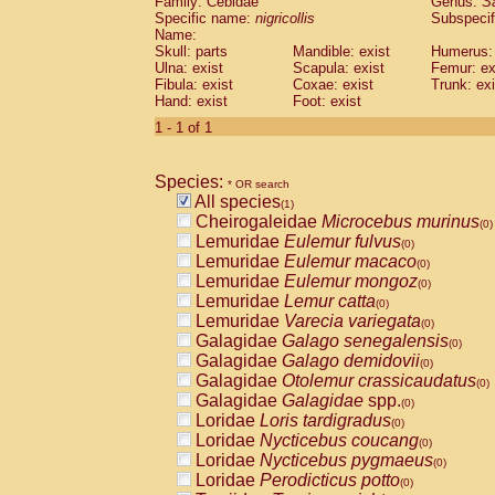
Family: Cebidae
Genus:
S
Cebidae
Saguinus midas
(0)
Specific name:
nigricollis
Subspecif
Cebidae
Saguinus mystax
(0)
Name:
Cebidae
Saguinus nigricollis
Skull: parts
Mandible: exist
(1)
Humerus: 
Cebidae
Saguinus oedipus
Ulna: exist
Scapula: exist
Femur: ex
(0)
Fibula: exist
Coxae: exist
Trunk: exi
Cebidae
Saguinus weddelli
(0)
Hand: exist
Foot: exist
Cebidae
Saguinus
spp.
(0)
Cebidae
Aotus trivirgatus
1 - 1 of 1
(0)
Cebidae
Cebus albifrons
(0)
Cebidae
Cebus apella
(0)
Species:
Cebidae
Cebus capucinus
* OR search
(0)
All species
Cebidae
Cebus nigrivittatus
(1)
(0)
Cheirogaleidae
Microcebus murinus
Cebidae
Cebus
spp.
(0)
(0)
Lemuridae
Eulemur fulvus
Cebidae
Saimiri boliviensis
(0)
(0)
Lemuridae
Eulemur macaco
Cebidae
Saimiri sciureus
(0)
(0)
Lemuridae
Eulemur mongoz
Atelidae
Alouatta caraya
(0)
(0)
Lemuridae
Lemur catta
Atelidae
Alouatta fusca
(0)
(0)
Lemuridae
Varecia variegata
Atelidae
Alouatta seniculus
(0)
(0)
Galagidae
Galago senegalensis
Atelidae
Alouatta
spp.
(0)
(0)
Galagidae
Galago demidovii
Atelidae
Ateles belzebuth
(0)
(0)
Galagidae
Otolemur crassicaudatus
Atelidae
Ateles geoffroyi
(0)
(0)
Galagidae
Galagidae
spp.
Atelidae
Ateles paniscus
(0)
(0)
Loridae
Loris tardigradus
Atelidae
Ateles
spp.
(0)
(0)
Loridae
Nycticebus coucang
Atelidae
Lagothrix lagothricha
(0)
(0)
Loridae
Nycticebus pygmaeus
Atelidae
Lagothrix lagothricha cana
(0)
(0)
Loridae
Perodicticus potto
Pitheciidae
Cacajao calvus rubicundu
(0)