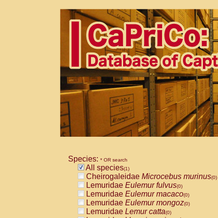
Species:
* OR search
All species
(1)
Cheirogaleidae
Microcebus murinus
(0)
Lemuridae
Eulemur fulvus
(0)
Lemuridae
Eulemur macaco
(0)
Lemuridae
Eulemur mongoz
(0)
Lemuridae
Lemur catta
(0)