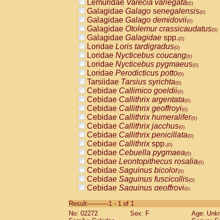
Lemuridae
Varecia variegata
(0)
Galagidae
Galago senegalensis
(0)
Galagidae
Galago demidovii
(0)
Galagidae
Otolemur crassicaudatus
(0)
Galagidae
Galagidae
spp.
(0)
Loridae
Loris tardigradus
(0)
Loridae
Nycticebus coucang
(0)
Loridae
Nycticebus pygmaeus
(0)
Loridae
Perodicticus potto
(0)
Tarsiidae
Tarsius syrichta
(0)
Cebidae
Callimico goeldii
(0)
Cebidae
Callithrix argentata
(0)
Cebidae
Callithrix geoffroyi
(0)
Cebidae
Callithrix humeralifer
(0)
Cebidae
Callithrix jacchus
(0)
Cebidae
Callithrix penicillata
(0)
Cebidae
Callithrix
spp.
(0)
Cebidae
Cebuella pygmaea
(0)
Cebidae
Leontopithecus rosalia
(0)
Cebidae
Saguinus bicolor
(0)
Cebidae
Saguinus fuscicollis
(0)
Cebidae
Saguinus geoffroyi
(0)
Cebidae
Saguinus imperator
(0)
Result-----------1 - 1 of 1
Cebidae
Saguinus labiatus
(0)
No: 02272
Sex: F
Age: Unk
Cebidae
Saguinus leucopus
(0)