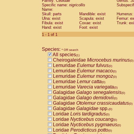
Family: Cebidae
Genus:
S
Cebidae
Saguinus midas
(0)
Specific name:
nigricollis
Subspecif
Cebidae
Saguinus mystax
(0)
Name:
Cebidae
Saguinus nigricollis
Skull: parts
Mandible: exist
(1)
Humerus: 
Cebidae
Saguinus oedipus
Ulna: exist
Scapula: exist
Femur: ex
(0)
Fibula: exist
Coxae: exist
Trunk: exi
Cebidae
Saguinus weddelli
(0)
Hand: exist
Foot: exist
Cebidae
Saguinus
spp.
(0)
Cebidae
Aotus trivirgatus
1 - 1 of 1
(0)
Cebidae
Cebus albifrons
(0)
Cebidae
Cebus apella
(0)
Species:
Cebidae
Cebus capucinus
* OR search
(0)
All species
Cebidae
Cebus nigrivittatus
(1)
(0)
Cheirogaleidae
Microcebus murinus
Cebidae
Cebus
spp.
(0)
(0)
Lemuridae
Eulemur fulvus
Cebidae
Saimiri boliviensis
(0)
(0)
Lemuridae
Eulemur macaco
Cebidae
Saimiri sciureus
(0)
(0)
Lemuridae
Eulemur mongoz
Atelidae
Alouatta caraya
(0)
(0)
Lemuridae
Lemur catta
Atelidae
Alouatta fusca
(0)
(0)
Lemuridae
Varecia variegata
Atelidae
Alouatta seniculus
(0)
(0)
Galagidae
Galago senegalensis
Atelidae
Alouatta
spp.
(0)
(0)
Galagidae
Galago demidovii
Atelidae
Ateles belzebuth
(0)
(0)
Galagidae
Otolemur crassicaudatus
Atelidae
Ateles geoffroyi
(0)
(0)
Galagidae
Galagidae
spp.
Atelidae
Ateles paniscus
(0)
(0)
Loridae
Loris tardigradus
Atelidae
Ateles
spp.
(0)
(0)
Loridae
Nycticebus coucang
Atelidae
Lagothrix lagothricha
(0)
(0)
Loridae
Nycticebus pygmaeus
Atelidae
Lagothrix lagothricha cana
(0)
(0)
Loridae
Perodicticus potto
Pitheciidae
Cacajao calvus rubicundu
(0)