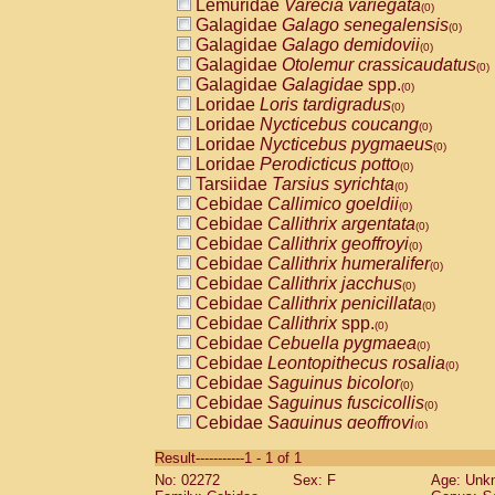
Lemuridae
Varecia variegata
(0)
Galagidae
Galago senegalensis
(0)
Galagidae
Galago demidovii
(0)
Galagidae
Otolemur crassicaudatus
(0)
Galagidae
Galagidae
spp.
(0)
Loridae
Loris tardigradus
(0)
Loridae
Nycticebus coucang
(0)
Loridae
Nycticebus pygmaeus
(0)
Loridae
Perodicticus potto
(0)
Tarsiidae
Tarsius syrichta
(0)
Cebidae
Callimico goeldii
(0)
Cebidae
Callithrix argentata
(0)
Cebidae
Callithrix geoffroyi
(0)
Cebidae
Callithrix humeralifer
(0)
Cebidae
Callithrix jacchus
(0)
Cebidae
Callithrix penicillata
(0)
Cebidae
Callithrix
spp.
(0)
Cebidae
Cebuella pygmaea
(0)
Cebidae
Leontopithecus rosalia
(0)
Cebidae
Saguinus bicolor
(0)
Cebidae
Saguinus fuscicollis
(0)
Cebidae
Saguinus geoffroyi
(0)
Cebidae
Saguinus imperator
(0)
Result-----------1 - 1 of 1
Cebidae
Saguinus labiatus
(0)
No: 02272
Sex: F
Age: Unk
Cebidae
Saguinus leucopus
(0)