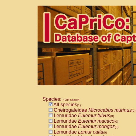
Species:
* OR search
All species
(1)
Cheirogaleidae
Microcebus murinus
(0)
Lemuridae
Eulemur fulvus
(0)
Lemuridae
Eulemur macaco
(0)
Lemuridae
Eulemur mongoz
(0)
Lemuridae
Lemur catta
(0)