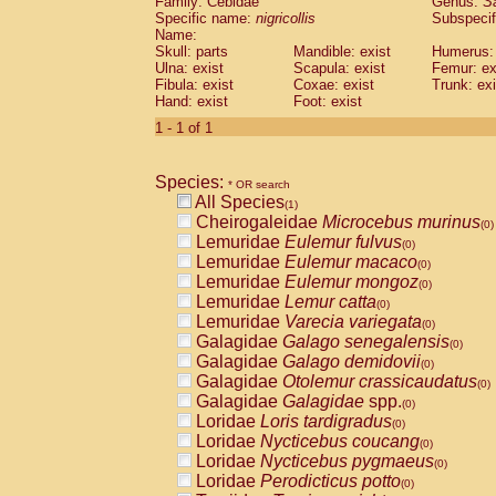
Family: Cebidae
Genus:
S
Cebidae
Saguinus midas
(0)
Specific name:
nigricollis
Subspecif
Cebidae
Saguinus mystax
(0)
Name:
Cebidae
Saguinus nigricollis
Skull: parts
Mandible: exist
(1)
Humerus: 
Cebidae
Saguinus oedipus
Ulna: exist
Scapula: exist
Femur: ex
(0)
Fibula: exist
Coxae: exist
Trunk: exi
Cebidae
Saguinus weddelli
(0)
Hand: exist
Foot: exist
Cebidae
Saguinus
spp.
(0)
Cebidae
Aotus trivirgatus
1 - 1 of 1
(0)
Cebidae
Cebus albifrons
(0)
Cebidae
Cebus apella
(0)
Species:
Cebidae
Cebus capucinus
* OR search
(0)
All Species
Cebidae
Cebus nigrivittatus
(1)
(0)
Cheirogaleidae
Microcebus murinus
Cebidae
Cebus
spp.
(0)
(0)
Lemuridae
Eulemur fulvus
Cebidae
Saimiri boliviensis
(0)
(0)
Lemuridae
Eulemur macaco
Cebidae
Saimiri sciureus
(0)
(0)
Lemuridae
Eulemur mongoz
Atelidae
Alouatta caraya
(0)
(0)
Lemuridae
Lemur catta
Atelidae
Alouatta fusca
(0)
(0)
Lemuridae
Varecia variegata
Atelidae
Alouatta seniculus
(0)
(0)
Galagidae
Galago senegalensis
Atelidae
Alouatta
spp.
(0)
(0)
Galagidae
Galago demidovii
Atelidae
Ateles belzebuth
(0)
(0)
Galagidae
Otolemur crassicaudatus
Atelidae
Ateles geoffroyi
(0)
(0)
Galagidae
Galagidae
spp.
Atelidae
Ateles paniscus
(0)
(0)
Loridae
Loris tardigradus
Atelidae
Ateles
spp.
(0)
(0)
Loridae
Nycticebus coucang
Atelidae
Lagothrix lagothricha
(0)
(0)
Loridae
Nycticebus pygmaeus
Atelidae
Lagothrix lagothricha cana
(0)
(0)
Loridae
Perodicticus potto
Pitheciidae
Cacajao calvus rubicundu
(0)