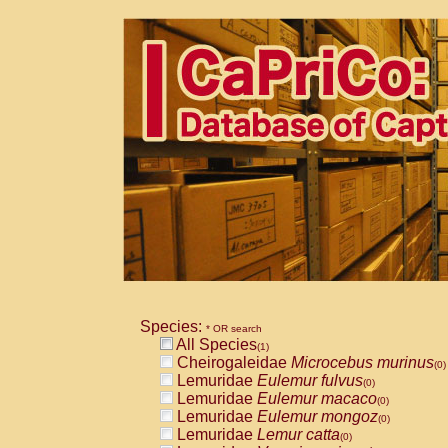
Species:
* OR search
All Species
(1)
Cheirogaleidae
Microcebus murinus
(0)
Lemuridae
Eulemur fulvus
(0)
Lemuridae
Eulemur macaco
(0)
Lemuridae
Eulemur mongoz
(0)
Lemuridae
Lemur catta
(0)