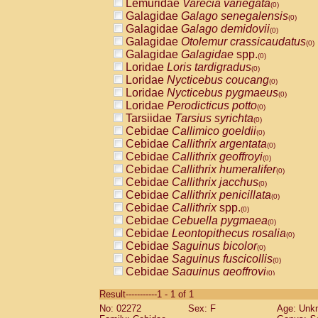
Lemuridae
Varecia variegata
(0)
Galagidae
Galago senegalensis
(0)
Galagidae
Galago demidovii
(0)
Galagidae
Otolemur crassicaudatus
(0)
Galagidae
Galagidae
spp.
(0)
Loridae
Loris tardigradus
(0)
Loridae
Nycticebus coucang
(0)
Loridae
Nycticebus pygmaeus
(0)
Loridae
Perodicticus potto
(0)
Tarsiidae
Tarsius syrichta
(0)
Cebidae
Callimico goeldii
(0)
Cebidae
Callithrix argentata
(0)
Cebidae
Callithrix geoffroyi
(0)
Cebidae
Callithrix humeralifer
(0)
Cebidae
Callithrix jacchus
(0)
Cebidae
Callithrix penicillata
(0)
Cebidae
Callithrix
spp.
(0)
Cebidae
Cebuella pygmaea
(0)
Cebidae
Leontopithecus rosalia
(0)
Cebidae
Saguinus bicolor
(0)
Cebidae
Saguinus fuscicollis
(0)
Cebidae
Saguinus geoffroyi
(0)
Cebidae
Saguinus imperator
(0)
Result-----------1 - 1 of 1
Cebidae
Saguinus labiatus
(0)
No: 02272
Sex: F
Age: Unk
Cebidae
Saguinus leucopus
(0)