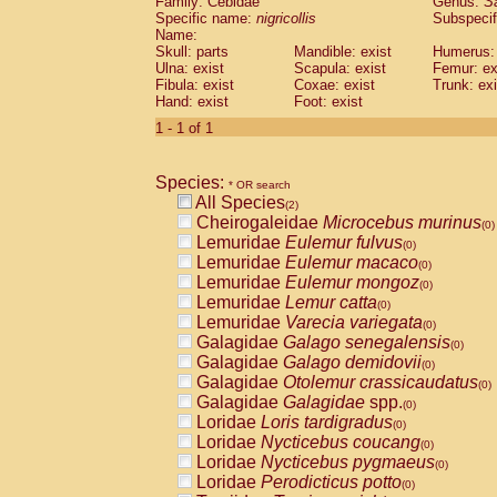
Family: Cebidae
Genus:
S
Cebidae
Saguinus midas
(0)
Specific name:
nigricollis
Subspecif
Cebidae
Saguinus mystax
(0)
Name:
Cebidae
Saguinus nigricollis
Skull: parts
Mandible: exist
(1)
Humerus: 
Cebidae
Saguinus oedipus
Ulna: exist
Scapula: exist
Femur: ex
(1)
Fibula: exist
Coxae: exist
Trunk: exi
Cebidae
Saguinus weddelli
(0)
Hand: exist
Foot: exist
Cebidae
Saguinus
spp.
(0)
Cebidae
Aotus trivirgatus
1 - 1 of 1
(0)
Cebidae
Cebus albifrons
(0)
Cebidae
Cebus apella
(0)
Species:
Cebidae
Cebus capucinus
* OR search
(0)
All Species
Cebidae
Cebus nigrivittatus
(2)
(0)
Cheirogaleidae
Microcebus murinus
Cebidae
Cebus
spp.
(0)
(0)
Lemuridae
Eulemur fulvus
Cebidae
Saimiri boliviensis
(0)
(0)
Lemuridae
Eulemur macaco
Cebidae
Saimiri sciureus
(0)
(0)
Lemuridae
Eulemur mongoz
Atelidae
Alouatta caraya
(0)
(0)
Lemuridae
Lemur catta
Atelidae
Alouatta fusca
(0)
(0)
Lemuridae
Varecia variegata
Atelidae
Alouatta seniculus
(0)
(0)
Galagidae
Galago senegalensis
Atelidae
Alouatta
spp.
(0)
(0)
Galagidae
Galago demidovii
Atelidae
Ateles belzebuth
(0)
(0)
Galagidae
Otolemur crassicaudatus
Atelidae
Ateles geoffroyi
(0)
(0)
Galagidae
Galagidae
spp.
Atelidae
Ateles paniscus
(0)
(0)
Loridae
Loris tardigradus
Atelidae
Ateles
spp.
(0)
(0)
Loridae
Nycticebus coucang
Atelidae
Lagothrix lagothricha
(0)
(0)
Loridae
Nycticebus pygmaeus
Atelidae
Lagothrix lagothricha cana
(0)
(0)
Loridae
Perodicticus potto
Pitheciidae
Cacajao calvus rubicundu
(0)