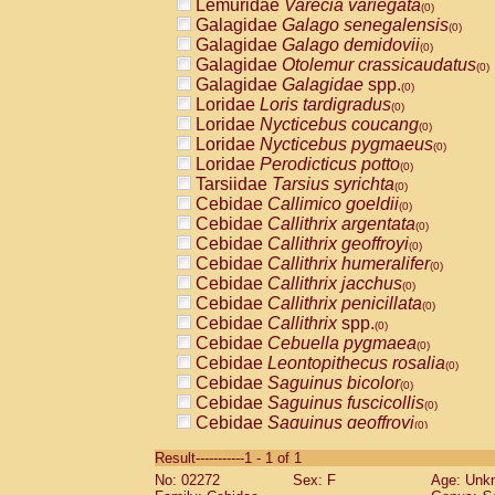
Lemuridae
Varecia variegata
(0)
Galagidae
Galago senegalensis
(0)
Galagidae
Galago demidovii
(0)
Galagidae
Otolemur crassicaudatus
(0)
Galagidae
Galagidae
spp.
(0)
Loridae
Loris tardigradus
(0)
Loridae
Nycticebus coucang
(0)
Loridae
Nycticebus pygmaeus
(0)
Loridae
Perodicticus potto
(0)
Tarsiidae
Tarsius syrichta
(0)
Cebidae
Callimico goeldii
(0)
Cebidae
Callithrix argentata
(0)
Cebidae
Callithrix geoffroyi
(0)
Cebidae
Callithrix humeralifer
(0)
Cebidae
Callithrix jacchus
(0)
Cebidae
Callithrix penicillata
(0)
Cebidae
Callithrix
spp.
(0)
Cebidae
Cebuella pygmaea
(0)
Cebidae
Leontopithecus rosalia
(0)
Cebidae
Saguinus bicolor
(0)
Cebidae
Saguinus fuscicollis
(0)
Cebidae
Saguinus geoffroyi
(0)
Cebidae
Saguinus imperator
(0)
Result-----------1 - 1 of 1
Cebidae
Saguinus labiatus
(0)
No: 02272
Sex: F
Age: Unk
Cebidae
Saguinus leucopus
(0)