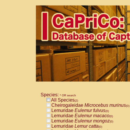
Species:
* OR search
All Species
(2)
Cheirogaleidae
Microcebus murinus
(0)
Lemuridae
Eulemur fulvus
(0)
Lemuridae
Eulemur macaco
(0)
Lemuridae
Eulemur mongoz
(0)
Lemuridae
Lemur catta
(0)