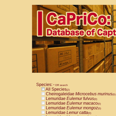
Species:
* OR search
All Species
(2)
Cheirogaleidae
Microcebus murinus
(0)
Lemuridae
Eulemur fulvus
(0)
Lemuridae
Eulemur macaco
(0)
Lemuridae
Eulemur mongoz
(0)
Lemuridae
Lemur catta
(0)