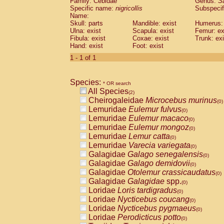
Family: Cebidae
Genus:
S
Cebidae
Saguinus midas
(0)
Specific name:
nigricollis
Subspecif
Cebidae
Saguinus mystax
(0)
Name:
Cebidae
Saguinus nigricollis
Skull: parts
Mandible: exist
(1)
Humerus: 
Cebidae
Saguinus oedipus
Ulna: exist
Scapula: exist
Femur: ex
(1)
Fibula: exist
Coxae: exist
Trunk: exi
Cebidae
Saguinus weddelli
(0)
Hand: exist
Foot: exist
Cebidae
Saguinus
spp.
(0)
Cebidae
Aotus trivirgatus
1 - 1 of 1
(0)
Cebidae
Cebus albifrons
(0)
Cebidae
Cebus apella
(0)
Species:
Cebidae
Cebus capucinus
* OR search
(0)
All Species
Cebidae
Cebus nigrivittatus
(2)
(0)
Cheirogaleidae
Microcebus murinus
Cebidae
Cebus
spp.
(0)
(0)
Lemuridae
Eulemur fulvus
Cebidae
Saimiri boliviensis
(0)
(0)
Lemuridae
Eulemur macaco
Cebidae
Saimiri sciureus
(0)
(0)
Lemuridae
Eulemur mongoz
Atelidae
Alouatta caraya
(0)
(0)
Lemuridae
Lemur catta
Atelidae
Alouatta fusca
(0)
(0)
Lemuridae
Varecia variegata
Atelidae
Alouatta seniculus
(0)
(0)
Galagidae
Galago senegalensis
Atelidae
Alouatta
spp.
(0)
(0)
Galagidae
Galago demidovii
Atelidae
Ateles belzebuth
(0)
(0)
Galagidae
Otolemur crassicaudatus
Atelidae
Ateles geoffroyi
(0)
(0)
Galagidae
Galagidae
spp.
Atelidae
Ateles paniscus
(0)
(0)
Loridae
Loris tardigradus
Atelidae
Ateles
spp.
(0)
(0)
Loridae
Nycticebus coucang
Atelidae
Lagothrix lagothricha
(0)
(0)
Loridae
Nycticebus pygmaeus
Atelidae
Lagothrix lagothricha cana
(0)
(0)
Loridae
Perodicticus potto
Pitheciidae
Cacajao calvus rubicundu
(0)