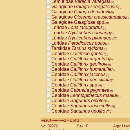
Lemuridae
Varecia variegata
(0)
Galagidae
Galago senegalensis
(0)
Galagidae
Galago demidovii
(0)
Galagidae
Otolemur crassicaudatus
(0)
Galagidae
Galagidae
spp.
(0)
Loridae
Loris tardigradus
(0)
Loridae
Nycticebus coucang
(0)
Loridae
Nycticebus pygmaeus
(0)
Loridae
Perodicticus potto
(0)
Tarsiidae
Tarsius syrichta
(0)
Cebidae
Callimico goeldii
(0)
Cebidae
Callithrix argentata
(0)
Cebidae
Callithrix geoffroyi
(0)
Cebidae
Callithrix humeralifer
(0)
Cebidae
Callithrix jacchus
(0)
Cebidae
Callithrix penicillata
(0)
Cebidae
Callithrix
spp.
(0)
Cebidae
Cebuella pygmaea
(0)
Cebidae
Leontopithecus rosalia
(0)
Cebidae
Saguinus bicolor
(0)
Cebidae
Saguinus fuscicollis
(0)
Cebidae
Saguinus geoffroyi
(0)
Cebidae
Saguinus imperator
(0)
Result-----------1 - 1 of 1
Cebidae
Saguinus labiatus
(0)
No: 02272
Sex: F
Age: Unk
Cebidae
Saguinus leucopus
(0)