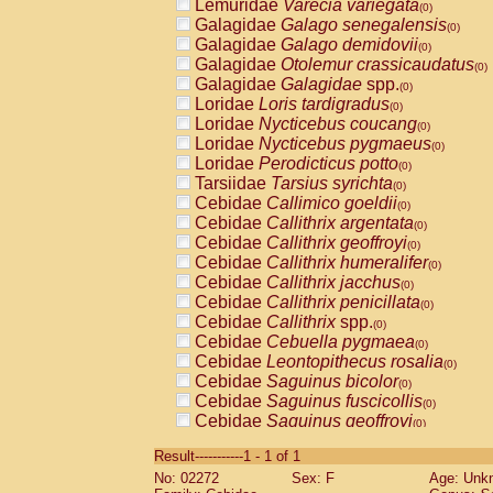
Lemuridae
Varecia variegata
(0)
Galagidae
Galago senegalensis
(0)
Galagidae
Galago demidovii
(0)
Galagidae
Otolemur crassicaudatus
(0)
Galagidae
Galagidae
spp.
(0)
Loridae
Loris tardigradus
(0)
Loridae
Nycticebus coucang
(0)
Loridae
Nycticebus pygmaeus
(0)
Loridae
Perodicticus potto
(0)
Tarsiidae
Tarsius syrichta
(0)
Cebidae
Callimico goeldii
(0)
Cebidae
Callithrix argentata
(0)
Cebidae
Callithrix geoffroyi
(0)
Cebidae
Callithrix humeralifer
(0)
Cebidae
Callithrix jacchus
(0)
Cebidae
Callithrix penicillata
(0)
Cebidae
Callithrix
spp.
(0)
Cebidae
Cebuella pygmaea
(0)
Cebidae
Leontopithecus rosalia
(0)
Cebidae
Saguinus bicolor
(0)
Cebidae
Saguinus fuscicollis
(0)
Cebidae
Saguinus geoffroyi
(0)
Cebidae
Saguinus imperator
(0)
Result-----------1 - 1 of 1
Cebidae
Saguinus labiatus
(0)
No: 02272
Sex: F
Age: Unk
Cebidae
Saguinus leucopus
(0)