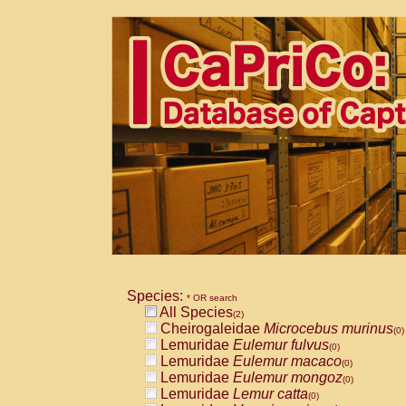
Species:
* OR search
All Species
(2)
Cheirogaleidae
Microcebus murinus
(0)
Lemuridae
Eulemur fulvus
(0)
Lemuridae
Eulemur macaco
(0)
Lemuridae
Eulemur mongoz
(0)
Lemuridae
Lemur catta
(0)