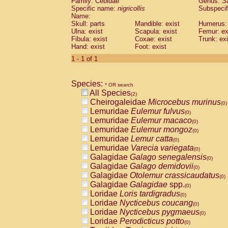
Family: Cebidae
Genus:
S
Cebidae
Saguinus midas
(0)
Specific name:
nigricollis
Subspecif
Cebidae
Saguinus mystax
(0)
Name:
Cebidae
Saguinus nigricollis
Skull: parts
Mandible: exist
(1)
Humerus: 
Cebidae
Saguinus oedipus
Ulna: exist
Scapula: exist
Femur: ex
(1)
Fibula: exist
Coxae: exist
Trunk: exi
Cebidae
Saguinus weddelli
(0)
Hand: exist
Foot: exist
Cebidae
Saguinus
spp.
(0)
Cebidae
Aotus trivirgatus
1 - 1 of 1
(0)
Cebidae
Cebus albifrons
(0)
Cebidae
Cebus apella
(0)
Species:
Cebidae
Cebus capucinus
* OR search
(0)
All Species
Cebidae
Cebus nigrivittatus
(2)
(0)
Cheirogaleidae
Microcebus murinus
Cebidae
Cebus
spp.
(0)
(0)
Lemuridae
Eulemur fulvus
Cebidae
Saimiri boliviensis
(0)
(0)
Lemuridae
Eulemur macaco
Cebidae
Saimiri sciureus
(0)
(0)
Lemuridae
Eulemur mongoz
Atelidae
Alouatta caraya
(0)
(0)
Lemuridae
Lemur catta
Atelidae
Alouatta fusca
(0)
(0)
Lemuridae
Varecia variegata
Atelidae
Alouatta seniculus
(0)
(0)
Galagidae
Galago senegalensis
Atelidae
Alouatta
spp.
(0)
(0)
Galagidae
Galago demidovii
Atelidae
Ateles belzebuth
(0)
(0)
Galagidae
Otolemur crassicaudatus
Atelidae
Ateles geoffroyi
(0)
(0)
Galagidae
Galagidae
spp.
Atelidae
Ateles paniscus
(0)
(0)
Loridae
Loris tardigradus
Atelidae
Ateles
spp.
(0)
(0)
Loridae
Nycticebus coucang
Atelidae
Lagothrix lagothricha
(0)
(0)
Loridae
Nycticebus pygmaeus
Atelidae
Lagothrix lagothricha cana
(0)
(0)
Loridae
Perodicticus potto
Pitheciidae
Cacajao calvus rubicundu
(0)