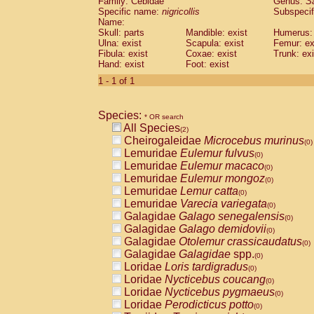
Family: Cebidae
Genus:
S
Cebidae
Saguinus midas
(0)
Specific name:
nigricollis
Subspecif
Cebidae
Saguinus mystax
(0)
Name:
Cebidae
Saguinus nigricollis
Skull: parts
Mandible: exist
(1)
Humerus: 
Cebidae
Saguinus oedipus
Ulna: exist
Scapula: exist
Femur: ex
(1)
Fibula: exist
Coxae: exist
Trunk: exi
Cebidae
Saguinus weddelli
(0)
Hand: exist
Foot: exist
Cebidae
Saguinus
spp.
(0)
Cebidae
Aotus trivirgatus
1 - 1 of 1
(0)
Cebidae
Cebus albifrons
(0)
Cebidae
Cebus apella
(0)
Species:
Cebidae
Cebus capucinus
* OR search
(0)
All Species
Cebidae
Cebus nigrivittatus
(2)
(0)
Cheirogaleidae
Microcebus murinus
Cebidae
Cebus
spp.
(0)
(0)
Lemuridae
Eulemur fulvus
Cebidae
Saimiri boliviensis
(0)
(0)
Lemuridae
Eulemur macaco
Cebidae
Saimiri sciureus
(0)
(0)
Lemuridae
Eulemur mongoz
Atelidae
Alouatta caraya
(0)
(0)
Lemuridae
Lemur catta
Atelidae
Alouatta fusca
(0)
(0)
Lemuridae
Varecia variegata
Atelidae
Alouatta seniculus
(0)
(0)
Galagidae
Galago senegalensis
Atelidae
Alouatta
spp.
(0)
(0)
Galagidae
Galago demidovii
Atelidae
Ateles belzebuth
(0)
(0)
Galagidae
Otolemur crassicaudatus
Atelidae
Ateles geoffroyi
(0)
(0)
Galagidae
Galagidae
spp.
Atelidae
Ateles paniscus
(0)
(0)
Loridae
Loris tardigradus
Atelidae
Ateles
spp.
(0)
(0)
Loridae
Nycticebus coucang
Atelidae
Lagothrix lagothricha
(0)
(0)
Loridae
Nycticebus pygmaeus
Atelidae
Lagothrix lagothricha cana
(0)
(0)
Loridae
Perodicticus potto
Pitheciidae
Cacajao calvus rubicundu
(0)