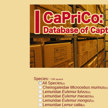
Species:
* OR search
All Species
(2)
Cheirogaleidae
Microcebus murinus
(0)
Lemuridae
Eulemur fulvus
(0)
Lemuridae
Eulemur macaco
(0)
Lemuridae
Eulemur mongoz
(0)
Lemuridae
Lemur catta
(0)