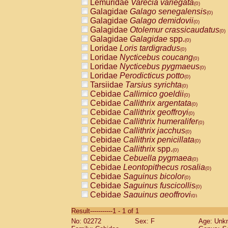
Lemuridae
Varecia variegata
(0)
Galagidae
Galago senegalensis
(0)
Galagidae
Galago demidovii
(0)
Galagidae
Otolemur crassicaudatus
(0)
Galagidae
Galagidae
spp.
(0)
Loridae
Loris tardigradus
(0)
Loridae
Nycticebus coucang
(0)
Loridae
Nycticebus pygmaeus
(0)
Loridae
Perodicticus potto
(0)
Tarsiidae
Tarsius syrichta
(0)
Cebidae
Callimico goeldii
(0)
Cebidae
Callithrix argentata
(0)
Cebidae
Callithrix geoffroyi
(0)
Cebidae
Callithrix humeralifer
(0)
Cebidae
Callithrix jacchus
(0)
Cebidae
Callithrix penicillata
(0)
Cebidae
Callithrix
spp.
(0)
Cebidae
Cebuella pygmaea
(0)
Cebidae
Leontopithecus rosalia
(0)
Cebidae
Saguinus bicolor
(0)
Cebidae
Saguinus fuscicollis
(0)
Cebidae
Saguinus geoffroyi
(0)
Cebidae
Saguinus imperator
(0)
Result-----------1 - 1 of 1
Cebidae
Saguinus labiatus
(0)
No: 02272
Sex: F
Age: Unk
Cebidae
Saguinus leucopus
(0)