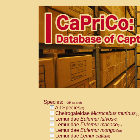
Species:
* OR search
All Species
(2)
Cheirogaleidae
Microcebus murinus
(0)
Lemuridae
Eulemur fulvus
(0)
Lemuridae
Eulemur macaco
(0)
Lemuridae
Eulemur mongoz
(0)
Lemuridae
Lemur catta
(0)