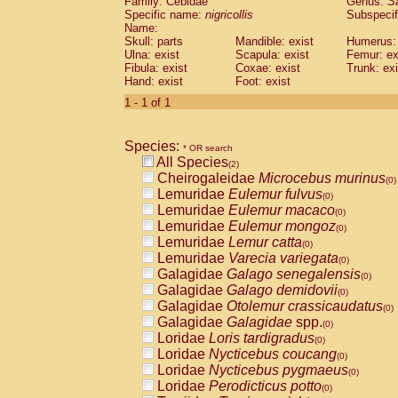
Family: Cebidae
Genus:
S
Cebidae
Saguinus midas
(0)
Specific name:
nigricollis
Subspecif
Cebidae
Saguinus mystax
(0)
Name:
Cebidae
Saguinus nigricollis
Skull: parts
Mandible: exist
(1)
Humerus: 
Cebidae
Saguinus oedipus
Ulna: exist
Scapula: exist
Femur: ex
(1)
Fibula: exist
Coxae: exist
Trunk: exi
Cebidae
Saguinus weddelli
(0)
Hand: exist
Foot: exist
Cebidae
Saguinus
spp.
(0)
Cebidae
Aotus trivirgatus
1 - 1 of 1
(0)
Cebidae
Cebus albifrons
(0)
Cebidae
Cebus apella
(0)
Species:
Cebidae
Cebus capucinus
* OR search
(0)
All Species
Cebidae
Cebus nigrivittatus
(2)
(0)
Cheirogaleidae
Microcebus murinus
Cebidae
Cebus
spp.
(0)
(0)
Lemuridae
Eulemur fulvus
Cebidae
Saimiri boliviensis
(0)
(0)
Lemuridae
Eulemur macaco
Cebidae
Saimiri sciureus
(0)
(0)
Lemuridae
Eulemur mongoz
Atelidae
Alouatta caraya
(0)
(0)
Lemuridae
Lemur catta
Atelidae
Alouatta fusca
(0)
(0)
Lemuridae
Varecia variegata
Atelidae
Alouatta seniculus
(0)
(0)
Galagidae
Galago senegalensis
Atelidae
Alouatta
spp.
(0)
(0)
Galagidae
Galago demidovii
Atelidae
Ateles belzebuth
(0)
(0)
Galagidae
Otolemur crassicaudatus
Atelidae
Ateles geoffroyi
(0)
(0)
Galagidae
Galagidae
spp.
Atelidae
Ateles paniscus
(0)
(0)
Loridae
Loris tardigradus
Atelidae
Ateles
spp.
(0)
(0)
Loridae
Nycticebus coucang
Atelidae
Lagothrix lagothricha
(0)
(0)
Loridae
Nycticebus pygmaeus
Atelidae
Lagothrix lagothricha cana
(0)
(0)
Loridae
Perodicticus potto
Pitheciidae
Cacajao calvus rubicundu
(0)