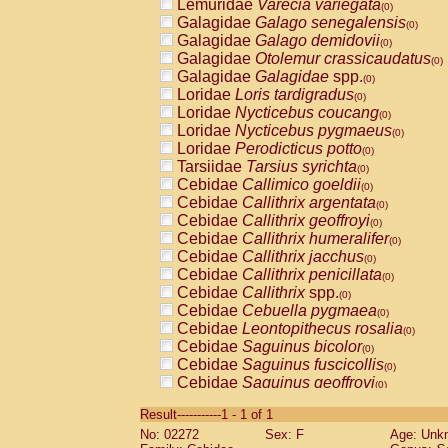
Lemuridae
Varecia variegata
(0)
Galagidae
Galago senegalensis
(0)
Galagidae
Galago demidovii
(0)
Galagidae
Otolemur crassicaudatus
(0)
Galagidae
Galagidae
spp.
(0)
Loridae
Loris tardigradus
(0)
Loridae
Nycticebus coucang
(0)
Loridae
Nycticebus pygmaeus
(0)
Loridae
Perodicticus potto
(0)
Tarsiidae
Tarsius syrichta
(0)
Cebidae
Callimico goeldii
(0)
Cebidae
Callithrix argentata
(0)
Cebidae
Callithrix geoffroyi
(0)
Cebidae
Callithrix humeralifer
(0)
Cebidae
Callithrix jacchus
(0)
Cebidae
Callithrix penicillata
(0)
Cebidae
Callithrix
spp.
(0)
Cebidae
Cebuella pygmaea
(0)
Cebidae
Leontopithecus rosalia
(0)
Cebidae
Saguinus bicolor
(0)
Cebidae
Saguinus fuscicollis
(0)
Cebidae
Saguinus geoffroyi
(0)
Cebidae
Saguinus imperator
(0)
Result-----------1 - 1 of 1
Cebidae
Saguinus labiatus
(0)
No: 02272
Sex: F
Age: Unk
Cebidae
Saguinus leucopus
(0)