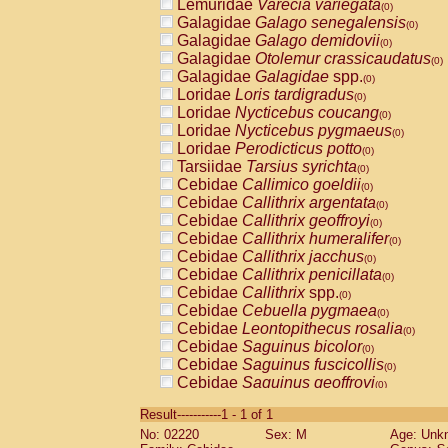
Lemuridae
Varecia variegata
(0)
Galagidae
Galago senegalensis
(0)
Galagidae
Galago demidovii
(0)
Galagidae
Otolemur crassicaudatus
(0)
Galagidae
Galagidae
spp.
(0)
Loridae
Loris tardigradus
(0)
Loridae
Nycticebus coucang
(0)
Loridae
Nycticebus pygmaeus
(0)
Loridae
Perodicticus potto
(0)
Tarsiidae
Tarsius syrichta
(0)
Cebidae
Callimico goeldii
(0)
Cebidae
Callithrix argentata
(0)
Cebidae
Callithrix geoffroyi
(0)
Cebidae
Callithrix humeralifer
(0)
Cebidae
Callithrix jacchus
(0)
Cebidae
Callithrix penicillata
(0)
Cebidae
Callithrix
spp.
(0)
Cebidae
Cebuella pygmaea
(0)
Cebidae
Leontopithecus rosalia
(0)
Cebidae
Saguinus bicolor
(0)
Cebidae
Saguinus fuscicollis
(0)
Cebidae
Saguinus geoffroyi
(0)
Cebidae
Saguinus imperator
(0)
Result-----------1 - 1 of 1
Cebidae
Saguinus labiatus
(0)
No: 02220
Sex: M
Age: Unk
Cebidae
Saguinus leucopus
(0)