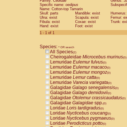
Family: Cebidae
Genus:
S
Cebidae
Saguinus midas
(0)
Specific name:
oedipus
Subspecif
Cebidae
Saguinus mystax
(0)
Name: Cotton-top Tamarin
Cebidae
Saguinus nigricollis
Skull: parts
Mandible: exist
(1)
Humerus: 
Cebidae
Saguinus oedipus
Ulna: exist
Scapula: exist
Femur: ex
(1)
Fibula: exist
Coxae: exist
Trunk: exi
Cebidae
Saguinus weddelli
(0)
Hand: exist
Foot: exist
Cebidae
Saguinus
spp.
(0)
Cebidae
Aotus trivirgatus
1 - 1 of 1
(0)
Cebidae
Cebus albifrons
(0)
Cebidae
Cebus apella
(0)
Species:
Cebidae
Cebus capucinus
* OR search
(0)
All Species
Cebidae
Cebus nigrivittatus
(2)
(0)
Cheirogaleidae
Microcebus murinus
Cebidae
Cebus
spp.
(0)
(0)
Lemuridae
Eulemur fulvus
Cebidae
Saimiri boliviensis
(0)
(0)
Lemuridae
Eulemur macaco
Cebidae
Saimiri sciureus
(0)
(0)
Lemuridae
Eulemur mongoz
Atelidae
Alouatta caraya
(0)
(0)
Lemuridae
Lemur catta
Atelidae
Alouatta fusca
(0)
(0)
Lemuridae
Varecia variegata
Atelidae
Alouatta seniculus
(0)
(0)
Galagidae
Galago senegalensis
Atelidae
Alouatta
spp.
(0)
(0)
Galagidae
Galago demidovii
Atelidae
Ateles belzebuth
(0)
(0)
Galagidae
Otolemur crassicaudatus
Atelidae
Ateles geoffroyi
(0)
(0)
Galagidae
Galagidae
spp.
Atelidae
Ateles paniscus
(0)
(0)
Loridae
Loris tardigradus
Atelidae
Ateles
spp.
(0)
(0)
Loridae
Nycticebus coucang
Atelidae
Lagothrix lagothricha
(0)
(0)
Loridae
Nycticebus pygmaeus
Atelidae
Lagothrix lagothricha cana
(0)
(0)
Loridae
Perodicticus potto
Pitheciidae
Cacajao calvus rubicundu
(0)