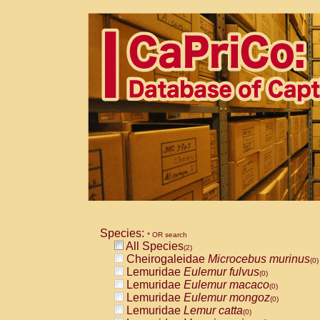
Species:
* OR search
All Species
(2)
Cheirogaleidae
Microcebus murinus
(0)
Lemuridae
Eulemur fulvus
(0)
Lemuridae
Eulemur macaco
(0)
Lemuridae
Eulemur mongoz
(0)
Lemuridae
Lemur catta
(0)