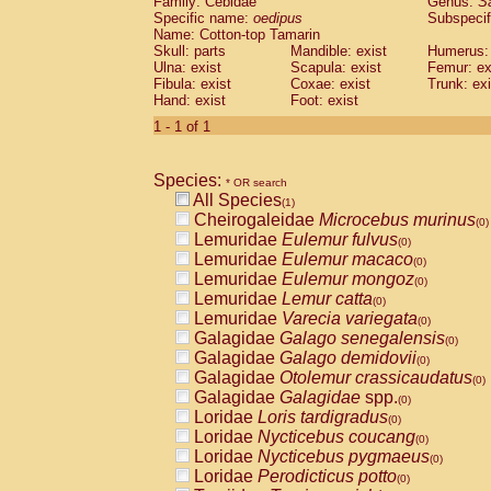
Family: Cebidae
Genus:
S
Cebidae
Saguinus midas
(0)
Specific name:
oedipus
Subspecif
Cebidae
Saguinus mystax
(0)
Name: Cotton-top Tamarin
Cebidae
Saguinus nigricollis
Skull: parts
Mandible: exist
(0)
Humerus: 
Cebidae
Saguinus oedipus
Ulna: exist
Scapula: exist
Femur: ex
(1)
Fibula: exist
Coxae: exist
Trunk: exi
Cebidae
Saguinus weddelli
(0)
Hand: exist
Foot: exist
Cebidae
Saguinus
spp.
(0)
Cebidae
Aotus trivirgatus
1 - 1 of 1
(0)
Cebidae
Cebus albifrons
(0)
Cebidae
Cebus apella
(0)
Species:
Cebidae
Cebus capucinus
* OR search
(0)
All Species
Cebidae
Cebus nigrivittatus
(1)
(0)
Cheirogaleidae
Microcebus murinus
Cebidae
Cebus
spp.
(0)
(0)
Lemuridae
Eulemur fulvus
Cebidae
Saimiri boliviensis
(0)
(0)
Lemuridae
Eulemur macaco
Cebidae
Saimiri sciureus
(0)
(0)
Lemuridae
Eulemur mongoz
Atelidae
Alouatta caraya
(0)
(0)
Lemuridae
Lemur catta
Atelidae
Alouatta fusca
(0)
(0)
Lemuridae
Varecia variegata
Atelidae
Alouatta seniculus
(0)
(0)
Galagidae
Galago senegalensis
Atelidae
Alouatta
spp.
(0)
(0)
Galagidae
Galago demidovii
Atelidae
Ateles belzebuth
(0)
(0)
Galagidae
Otolemur crassicaudatus
Atelidae
Ateles geoffroyi
(0)
(0)
Galagidae
Galagidae
spp.
Atelidae
Ateles paniscus
(0)
(0)
Loridae
Loris tardigradus
Atelidae
Ateles
spp.
(0)
(0)
Loridae
Nycticebus coucang
Atelidae
Lagothrix lagothricha
(0)
(0)
Loridae
Nycticebus pygmaeus
Atelidae
Lagothrix lagothricha cana
(0)
(0)
Loridae
Perodicticus potto
Pitheciidae
Cacajao calvus rubicundu
(0)