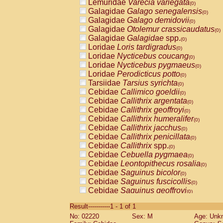
Lemuridae
Varecia variegata
(0)
Galagidae
Galago senegalensis
(0)
Galagidae
Galago demidovii
(0)
Galagidae
Otolemur crassicaudatus
(0)
Galagidae
Galagidae
spp.
(0)
Loridae
Loris tardigradus
(0)
Loridae
Nycticebus coucang
(0)
Loridae
Nycticebus pygmaeus
(0)
Loridae
Perodicticus potto
(0)
Tarsiidae
Tarsius syrichta
(0)
Cebidae
Callimico goeldii
(0)
Cebidae
Callithrix argentata
(0)
Cebidae
Callithrix geoffroyi
(0)
Cebidae
Callithrix humeralifer
(0)
Cebidae
Callithrix jacchus
(0)
Cebidae
Callithrix penicillata
(0)
Cebidae
Callithrix
spp.
(0)
Cebidae
Cebuella pygmaea
(0)
Cebidae
Leontopithecus rosalia
(0)
Cebidae
Saguinus bicolor
(0)
Cebidae
Saguinus fuscicollis
(0)
Cebidae
Saguinus geoffroyi
(0)
Cebidae
Saguinus imperator
(0)
Result-----------1 - 1 of 1
Cebidae
Saguinus labiatus
(0)
No: 02220
Sex: M
Age: Unk
Cebidae
Saguinus leucopus
(0)