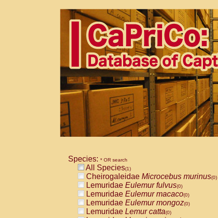
Species:
* OR search
All Species
(1)
Cheirogaleidae
Microcebus murinus
(0)
Lemuridae
Eulemur fulvus
(0)
Lemuridae
Eulemur macaco
(0)
Lemuridae
Eulemur mongoz
(0)
Lemuridae
Lemur catta
(0)