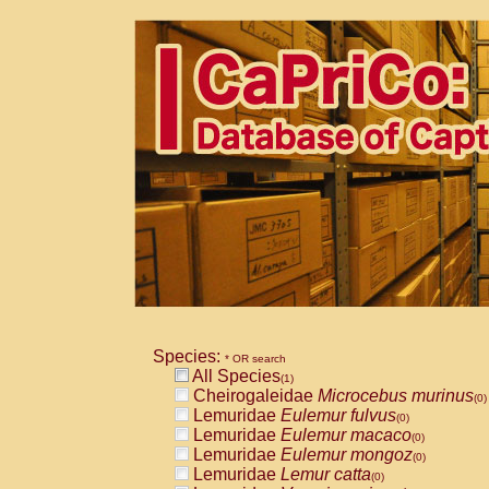
Species:
* OR search
All Species
(1)
Cheirogaleidae
Microcebus murinus
(0)
Lemuridae
Eulemur fulvus
(0)
Lemuridae
Eulemur macaco
(0)
Lemuridae
Eulemur mongoz
(0)
Lemuridae
Lemur catta
(0)