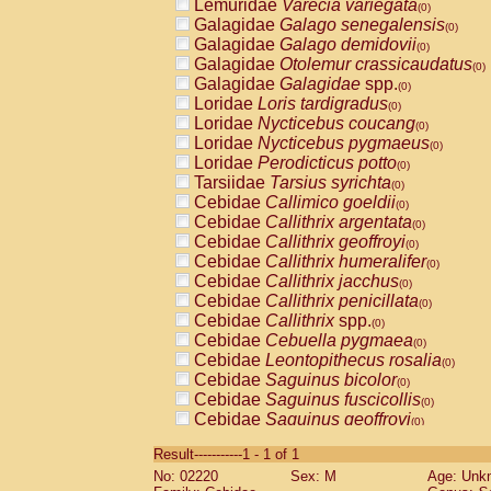
Lemuridae
Varecia variegata
(0)
Galagidae
Galago senegalensis
(0)
Galagidae
Galago demidovii
(0)
Galagidae
Otolemur crassicaudatus
(0)
Galagidae
Galagidae
spp.
(0)
Loridae
Loris tardigradus
(0)
Loridae
Nycticebus coucang
(0)
Loridae
Nycticebus pygmaeus
(0)
Loridae
Perodicticus potto
(0)
Tarsiidae
Tarsius syrichta
(0)
Cebidae
Callimico goeldii
(0)
Cebidae
Callithrix argentata
(0)
Cebidae
Callithrix geoffroyi
(0)
Cebidae
Callithrix humeralifer
(0)
Cebidae
Callithrix jacchus
(0)
Cebidae
Callithrix penicillata
(0)
Cebidae
Callithrix
spp.
(0)
Cebidae
Cebuella pygmaea
(0)
Cebidae
Leontopithecus rosalia
(0)
Cebidae
Saguinus bicolor
(0)
Cebidae
Saguinus fuscicollis
(0)
Cebidae
Saguinus geoffroyi
(0)
Cebidae
Saguinus imperator
(0)
Result-----------1 - 1 of 1
Cebidae
Saguinus labiatus
(0)
No: 02220
Sex: M
Age: Unk
Cebidae
Saguinus leucopus
(0)