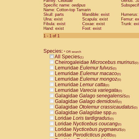
Family: Cebidae
Genus:
S
Cebidae
Saguinus midas
(0)
Specific name:
oedipus
Subspecif
Cebidae
Saguinus mystax
(0)
Name: Cotton-top Tamarin
Cebidae
Saguinus nigricollis
Skull: parts
Mandible: exist
(0)
Humerus: 
Cebidae
Saguinus oedipus
Ulna: exist
Scapula: exist
Femur: ex
(1)
Fibula: exist
Coxae: exist
Trunk: exi
Cebidae
Saguinus weddelli
(0)
Hand: exist
Foot: exist
Cebidae
Saguinus
spp.
(0)
Cebidae
Aotus trivirgatus
1 - 1 of 1
(0)
Cebidae
Cebus albifrons
(0)
Cebidae
Cebus apella
(0)
Species:
Cebidae
Cebus capucinus
* OR search
(0)
All Species
Cebidae
Cebus nigrivittatus
(1)
(0)
Cheirogaleidae
Microcebus murinus
Cebidae
Cebus
spp.
(0)
(0)
Lemuridae
Eulemur fulvus
Cebidae
Saimiri boliviensis
(0)
(0)
Lemuridae
Eulemur macaco
Cebidae
Saimiri sciureus
(0)
(0)
Lemuridae
Eulemur mongoz
Atelidae
Alouatta caraya
(0)
(0)
Lemuridae
Lemur catta
Atelidae
Alouatta fusca
(0)
(0)
Lemuridae
Varecia variegata
Atelidae
Alouatta seniculus
(0)
(0)
Galagidae
Galago senegalensis
Atelidae
Alouatta
spp.
(0)
(0)
Galagidae
Galago demidovii
Atelidae
Ateles belzebuth
(0)
(0)
Galagidae
Otolemur crassicaudatus
Atelidae
Ateles geoffroyi
(0)
(0)
Galagidae
Galagidae
spp.
Atelidae
Ateles paniscus
(0)
(0)
Loridae
Loris tardigradus
Atelidae
Ateles
spp.
(0)
(0)
Loridae
Nycticebus coucang
Atelidae
Lagothrix lagothricha
(0)
(0)
Loridae
Nycticebus pygmaeus
Atelidae
Lagothrix lagothricha cana
(0)
(0)
Loridae
Perodicticus potto
Pitheciidae
Cacajao calvus rubicundu
(0)