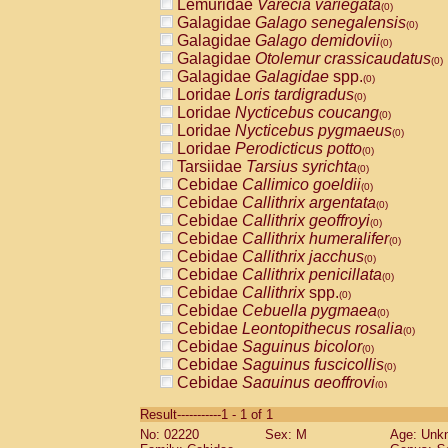
Lemuridae
Varecia variegata
(0)
Galagidae
Galago senegalensis
(0)
Galagidae
Galago demidovii
(0)
Galagidae
Otolemur crassicaudatus
(0)
Galagidae
Galagidae
spp.
(0)
Loridae
Loris tardigradus
(0)
Loridae
Nycticebus coucang
(0)
Loridae
Nycticebus pygmaeus
(0)
Loridae
Perodicticus potto
(0)
Tarsiidae
Tarsius syrichta
(0)
Cebidae
Callimico goeldii
(0)
Cebidae
Callithrix argentata
(0)
Cebidae
Callithrix geoffroyi
(0)
Cebidae
Callithrix humeralifer
(0)
Cebidae
Callithrix jacchus
(0)
Cebidae
Callithrix penicillata
(0)
Cebidae
Callithrix
spp.
(0)
Cebidae
Cebuella pygmaea
(0)
Cebidae
Leontopithecus rosalia
(0)
Cebidae
Saguinus bicolor
(0)
Cebidae
Saguinus fuscicollis
(0)
Cebidae
Saguinus geoffroyi
(0)
Cebidae
Saguinus imperator
(0)
Result-----------1 - 1 of 1
Cebidae
Saguinus labiatus
(0)
No: 02220
Sex: M
Age: Unk
Cebidae
Saguinus leucopus
(0)