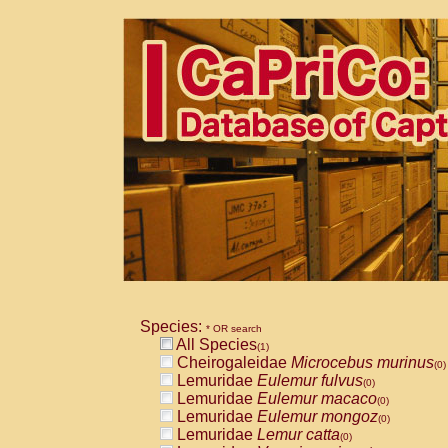
Species:
* OR search
All Species
(1)
Cheirogaleidae
Microcebus murinus
(0)
Lemuridae
Eulemur fulvus
(0)
Lemuridae
Eulemur macaco
(0)
Lemuridae
Eulemur mongoz
(0)
Lemuridae
Lemur catta
(0)