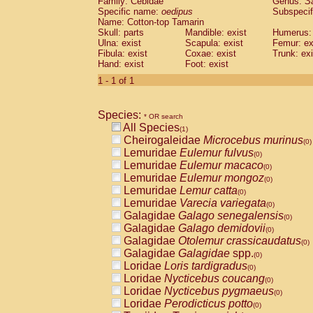
Family: Cebidae
Genus:
S
Cebidae
Saguinus midas
(0)
Specific name:
oedipus
Subspecif
Cebidae
Saguinus mystax
(0)
Name: Cotton-top Tamarin
Cebidae
Saguinus nigricollis
Skull: parts
Mandible: exist
(0)
Humerus: 
Cebidae
Saguinus oedipus
Ulna: exist
Scapula: exist
Femur: ex
(1)
Fibula: exist
Coxae: exist
Trunk: exi
Cebidae
Saguinus weddelli
(0)
Hand: exist
Foot: exist
Cebidae
Saguinus
spp.
(0)
Cebidae
Aotus trivirgatus
1 - 1 of 1
(0)
Cebidae
Cebus albifrons
(0)
Cebidae
Cebus apella
(0)
Species:
Cebidae
Cebus capucinus
* OR search
(0)
All Species
Cebidae
Cebus nigrivittatus
(1)
(0)
Cheirogaleidae
Microcebus murinus
Cebidae
Cebus
spp.
(0)
(0)
Lemuridae
Eulemur fulvus
Cebidae
Saimiri boliviensis
(0)
(0)
Lemuridae
Eulemur macaco
Cebidae
Saimiri sciureus
(0)
(0)
Lemuridae
Eulemur mongoz
Atelidae
Alouatta caraya
(0)
(0)
Lemuridae
Lemur catta
Atelidae
Alouatta fusca
(0)
(0)
Lemuridae
Varecia variegata
Atelidae
Alouatta seniculus
(0)
(0)
Galagidae
Galago senegalensis
Atelidae
Alouatta
spp.
(0)
(0)
Galagidae
Galago demidovii
Atelidae
Ateles belzebuth
(0)
(0)
Galagidae
Otolemur crassicaudatus
Atelidae
Ateles geoffroyi
(0)
(0)
Galagidae
Galagidae
spp.
Atelidae
Ateles paniscus
(0)
(0)
Loridae
Loris tardigradus
Atelidae
Ateles
spp.
(0)
(0)
Loridae
Nycticebus coucang
Atelidae
Lagothrix lagothricha
(0)
(0)
Loridae
Nycticebus pygmaeus
Atelidae
Lagothrix lagothricha cana
(0)
(0)
Loridae
Perodicticus potto
Pitheciidae
Cacajao calvus rubicundu
(0)