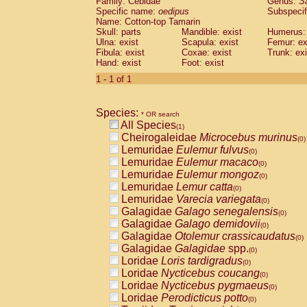
Family: Cebidae
Genus:
S
Cebidae
Saguinus midas
(0)
Specific name:
oedipus
Subspecif
Cebidae
Saguinus mystax
(0)
Name: Cotton-top Tamarin
Cebidae
Saguinus nigricollis
Skull: parts
Mandible: exist
(0)
Humerus: 
Cebidae
Saguinus oedipus
Ulna: exist
Scapula: exist
Femur: ex
(1)
Fibula: exist
Coxae: exist
Trunk: exi
Cebidae
Saguinus weddelli
(0)
Hand: exist
Foot: exist
Cebidae
Saguinus
spp.
(0)
Cebidae
Aotus trivirgatus
1 - 1 of 1
(0)
Cebidae
Cebus albifrons
(0)
Cebidae
Cebus apella
(0)
Species:
Cebidae
Cebus capucinus
* OR search
(0)
All Species
Cebidae
Cebus nigrivittatus
(1)
(0)
Cheirogaleidae
Microcebus murinus
Cebidae
Cebus
spp.
(0)
(0)
Lemuridae
Eulemur fulvus
Cebidae
Saimiri boliviensis
(0)
(0)
Lemuridae
Eulemur macaco
Cebidae
Saimiri sciureus
(0)
(0)
Lemuridae
Eulemur mongoz
Atelidae
Alouatta caraya
(0)
(0)
Lemuridae
Lemur catta
Atelidae
Alouatta fusca
(0)
(0)
Lemuridae
Varecia variegata
Atelidae
Alouatta seniculus
(0)
(0)
Galagidae
Galago senegalensis
Atelidae
Alouatta
spp.
(0)
(0)
Galagidae
Galago demidovii
Atelidae
Ateles belzebuth
(0)
(0)
Galagidae
Otolemur crassicaudatus
Atelidae
Ateles geoffroyi
(0)
(0)
Galagidae
Galagidae
spp.
Atelidae
Ateles paniscus
(0)
(0)
Loridae
Loris tardigradus
Atelidae
Ateles
spp.
(0)
(0)
Loridae
Nycticebus coucang
Atelidae
Lagothrix lagothricha
(0)
(0)
Loridae
Nycticebus pygmaeus
Atelidae
Lagothrix lagothricha cana
(0)
(0)
Loridae
Perodicticus potto
Pitheciidae
Cacajao calvus rubicundu
(0)