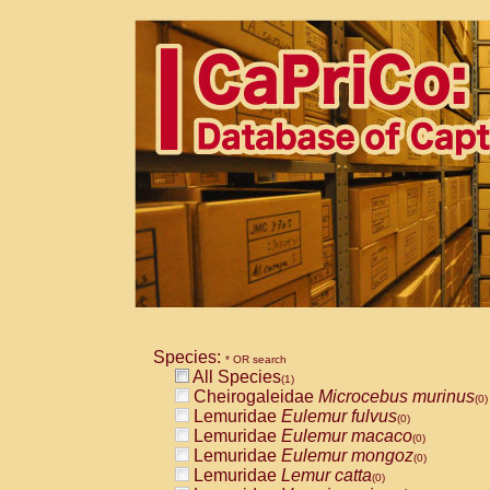
Species:
* OR search
All Species
(1)
Cheirogaleidae
Microcebus murinus
(0)
Lemuridae
Eulemur fulvus
(0)
Lemuridae
Eulemur macaco
(0)
Lemuridae
Eulemur mongoz
(0)
Lemuridae
Lemur catta
(0)