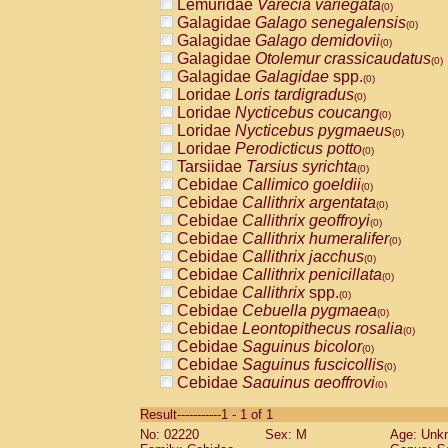
Lemuridae
Varecia variegata
(0)
Galagidae
Galago senegalensis
(0)
Galagidae
Galago demidovii
(0)
Galagidae
Otolemur crassicaudatus
(0)
Galagidae
Galagidae
spp.
(0)
Loridae
Loris tardigradus
(0)
Loridae
Nycticebus coucang
(0)
Loridae
Nycticebus pygmaeus
(0)
Loridae
Perodicticus potto
(0)
Tarsiidae
Tarsius syrichta
(0)
Cebidae
Callimico goeldii
(0)
Cebidae
Callithrix argentata
(0)
Cebidae
Callithrix geoffroyi
(0)
Cebidae
Callithrix humeralifer
(0)
Cebidae
Callithrix jacchus
(0)
Cebidae
Callithrix penicillata
(0)
Cebidae
Callithrix
spp.
(0)
Cebidae
Cebuella pygmaea
(0)
Cebidae
Leontopithecus rosalia
(0)
Cebidae
Saguinus bicolor
(0)
Cebidae
Saguinus fuscicollis
(0)
Cebidae
Saguinus geoffroyi
(0)
Cebidae
Saguinus imperator
(0)
Result-----------1 - 1 of 1
Cebidae
Saguinus labiatus
(0)
No: 02220
Sex: M
Age: Unk
Cebidae
Saguinus leucopus
(0)